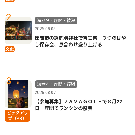
2
海老名・座間・綾瀬
2026.08.08
座間市の鈴鹿明神社で宵宮祭 ３つのはや
し保存会、息合わせ盛り上げる
文化
3
海老名・座間・綾瀬
2026.08.07
【参加募集】ＺＡＭＡＧＯＬＦで８月22
日 座間でランタンの祭典
ピックアッ
プ（PR）