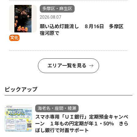
多摩区・麻生区
2026.08.07
願い込め灯籠流し ８月16日 多摩区
宿河原で
文化
エリア一覧を見る
ピックアップ
海老名・座間・綾瀬
スマホ専用「ＵＩ銀行」定期預金キャンペ
ーン １年もの円定期が年１・50％ きら
ぼし銀行で対面サポート