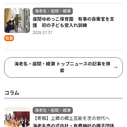
海老名・座間・綾瀬
座間ゆめっこ保育園 有事の自衛官を支
援 初の子ども受入れ訓練
2026.07.31
社会
海老名・座間・綾瀬 トップニュースの記事を検
索
コラム
海老名・座間・綾瀬
【寄稿】上郷の郷土芸能を次の世代へ
海老名市の式内社・有鹿神社の囃子団体