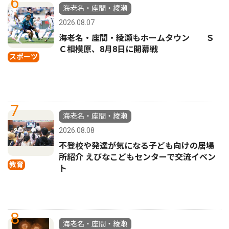
6
海老名・座間・綾瀬
2026.08.07
海老名・座間・綾瀬もホームタウン Ｓ
Ｃ相模原、8月8日に開幕戦
スポーツ
7
海老名・座間・綾瀬
2026.08.08
不登校や発達が気になる子ども向けの居場
所紹介 えびなこどもセンターで交流イベン
教育
ト
8
海老名・座間・綾瀬