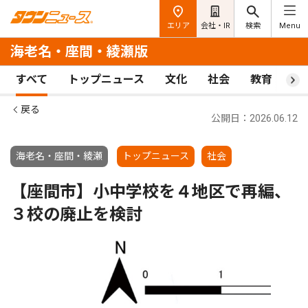
エリア
会社・IR
検索
Menu
海老名・座間・綾瀬版
すべて
トップニュース
文化
社会
教育
ス
戻る
公開日：2026.06.12
海老名・座間・綾瀬
トップニュース
社会
【座間市】小中学校を４地区で再編、
３校の廃止を検討