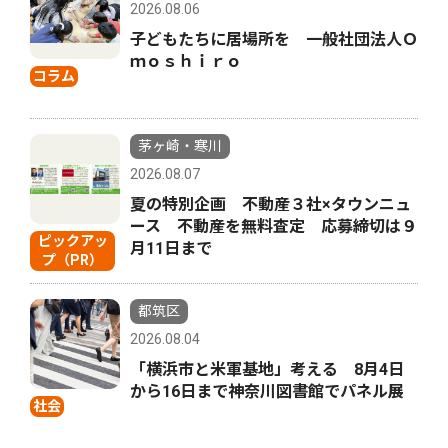
2026.08.06
子どもたちに居場所を 一般社団法人Ｏ
ｍｏｓｈｉｒｏ
コラム
茅ヶ崎・寒川
2026.08.07
夏の特別企画 不動産３社×タウンニュ
ース 不動産を無料査定 応募締切は９
ピックアッ
月11日まで
プ（PR）
都筑区
2026.08.04
「横浜市と米軍基地」考える 8月4日
から16日まで神奈川図書館でパネル展
社会