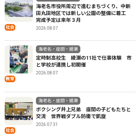
海老名市役所周辺で進むまちづくり、中新
田丸田地区では新しい公園の整備に着工
完成予定は来年３月
社会
2026.08.07
海老名・座間・綾瀬
定時制高校生 綾瀬の11社で仕事体験 市
と学校が連携し初開催
2026.08.07
教育
海老名・座間・綾瀬
ボクシング井上兄弟 座間の子どもたちと
交流 世界戦ダブル防衛で凱旋
2026.07.31
社会