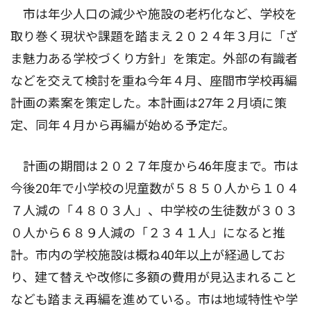
市は年少人口の減少や施設の老朽化など、学校を
取り巻く現状や課題を踏まえ２０２４年３月に「ざ
ま魅力ある学校づくり方針」を策定。外部の有識者
などを交えて検討を重ね今年４月、座間市学校再編
計画の素案を策定した。本計画は27年２月頃に策
定、同年４月から再編が始める予定だ。
計画の期間は２０２７年度から46年度まで。市は
今後20年で小学校の児童数が５８５０人から１０４
７人減の「４８０３人」、中学校の生徒数が３０３
０人から６８９人減の「２３４１人」になると推
計。市内の学校施設は概ね40年以上が経過してお
り、建て替えや改修に多額の費用が見込まれること
なども踏まえ再編を進めている。市は地域特性や学