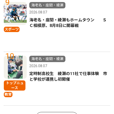
9
海老名・座間・綾瀬
2026.08.07
海老名・座間・綾瀬もホームタウン Ｓ
Ｃ相模原、8月8日に開幕戦
スポーツ
10
海老名・座間・綾瀬
2026.08.07
定時制高校生 綾瀬の11社で仕事体験 市
と学校が連携し初開催
トップニュ
ース
教育