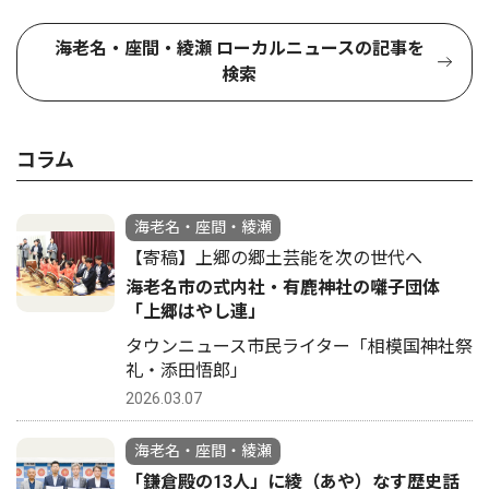
海老名・座間・綾瀬 ローカルニュースの記事を
検索
コラム
海老名・座間・綾瀬
【寄稿】上郷の郷土芸能を次の世代へ
海老名市の式内社・有鹿神社の囃子団体
「上郷はやし連」
タウンニュース市民ライター「相模国神社祭
礼・添田悟郎」
2026.03.07
海老名・座間・綾瀬
「鎌倉殿の13人」に綾（あや）なす歴史話