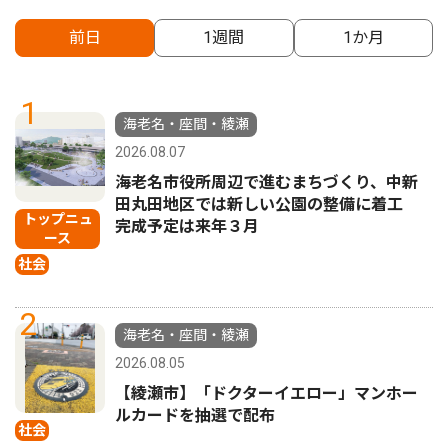
前日
1週間
1か月
1
海老名・座間・綾瀬
2026.08.07
海老名市役所周辺で進むまちづくり、中新
田丸田地区では新しい公園の整備に着工
トップニュ
完成予定は来年３月
ース
社会
2
海老名・座間・綾瀬
2026.08.05
【綾瀬市】「ドクターイエロー」マンホー
ルカードを抽選で配布
社会