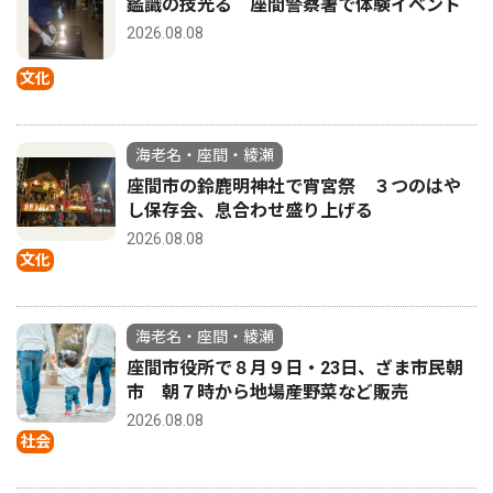
鑑識の技光る 座間警察署で体験イベント
2026.08.08
文化
海老名・座間・綾瀬
座間市の鈴鹿明神社で宵宮祭 ３つのはや
し保存会、息合わせ盛り上げる
2026.08.08
文化
海老名・座間・綾瀬
座間市役所で８月９日・23日、ざま市民朝
市 朝７時から地場産野菜など販売
2026.08.08
社会