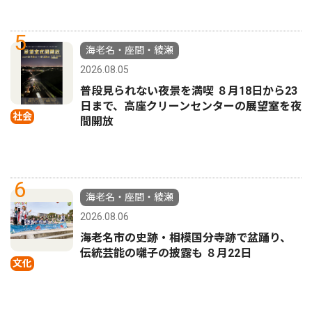
5
海老名・座間・綾瀬
2026.08.05
普段見られない夜景を満喫 ８月18日から23
日まで、高座クリーンセンターの展望室を夜
社会
間開放
6
海老名・座間・綾瀬
2026.08.06
海老名市の史跡・相模国分寺跡で盆踊り、
伝統芸能の囃子の披露も ８月22日
文化