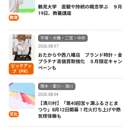
鶴見大学 直観や持続の概念学ぶ ９月
19日、教養講座
教育
平塚・大磯・二宮・中井
2026.08.07
おたからや西八幡店 ブランド時計・金
プラチナ高価買取強化 ８月限定キャン
ピックアッ
ペーンも
プ（PR）
厚木・愛川・清川
2026.08.04
【清川村】「第40回宮ヶ瀬ふるさとま
つり」8月12日開幕！花火打ち上げや熱
文化
気球体験も