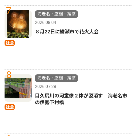
7
海老名・座間・綾瀬
2026.08.04
８月22日に綾瀬市で花火大会
社会
8
海老名・座間・綾瀬
2026.07.28
目久尻川の河童像２体が姿消す 海老名市
の伊勢下村橋
社会