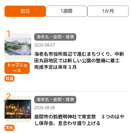
前日
1週間
1か月
1
海老名・座間・綾瀬
2026.08.07
海老名市役所周辺で進むまちづくり、中新
田丸田地区では新しい公園の整備に着工
トップニュ
完成予定は来年３月
ース
社会
2
海老名・座間・綾瀬
2026.08.08
座間市の鈴鹿明神社で宵宮祭 ３つのはや
し保存会、息合わせ盛り上げる
文化