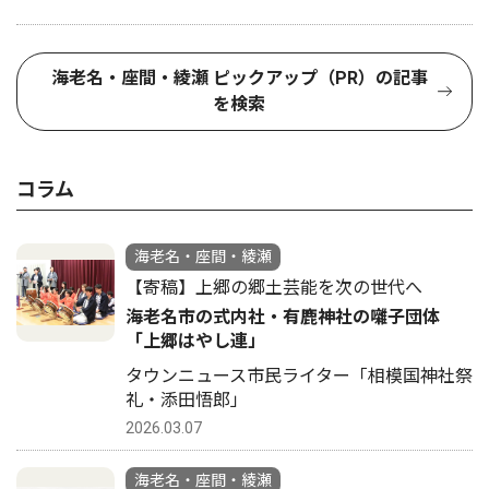
海老名・座間・綾瀬 ピックアップ（PR）の記事
を検索
コラム
海老名・座間・綾瀬
【寄稿】上郷の郷土芸能を次の世代へ
海老名市の式内社・有鹿神社の囃子団体
「上郷はやし連」
タウンニュース市民ライター「相模国神社祭
礼・添田悟郎」
2026.03.07
海老名・座間・綾瀬