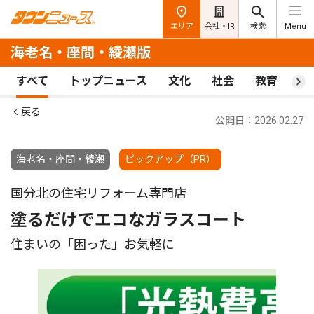
エリア
会社・IR
検索
Menu
海老名・座間・綾瀬版
すべて
トップニュース
文化
社会
教育
ス
戻る
公開日：2026.02.27
海老名・座間・綾瀬
ピックアップ（PR）
国分北の住宅リフォーム専門店
塗るだけでエコなガラスコート
住まいの「困った」お気軽に