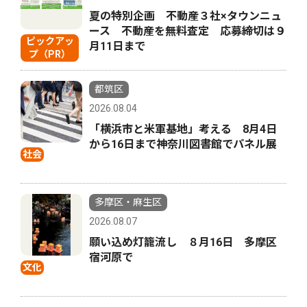
夏の特別企画 不動産３社×タウンニュ
ース 不動産を無料査定 応募締切は９
ピックアッ
月11日まで
プ（PR）
都筑区
2026.08.04
「横浜市と米軍基地」考える 8月4日
から16日まで神奈川図書館でパネル展
社会
多摩区・麻生区
2026.08.07
願い込め灯籠流し ８月16日 多摩区
宿河原で
文化