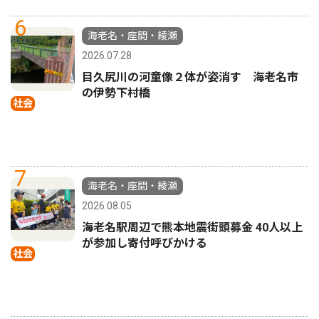
6
海老名・座間・綾瀬
2026.07.28
目久尻川の河童像２体が姿消す 海老名市
の伊勢下村橋
社会
7
海老名・座間・綾瀬
2026.08.05
海老名駅周辺で熊本地震街頭募金 40人以上
が参加し寄付呼びかける
社会