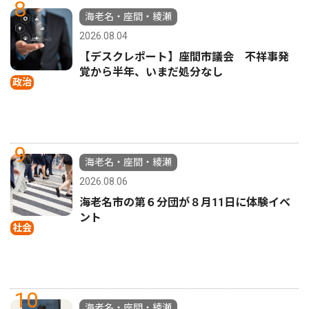
8
海老名・座間・綾瀬
2026.08.04
【デスクレポート】座間市議会 不祥事発
覚から半年、いまだ処分なし
政治
9
海老名・座間・綾瀬
2026.08.06
海老名市の第６分団が８月11日に体験イベ
ント
社会
10
海老名・座間・綾瀬