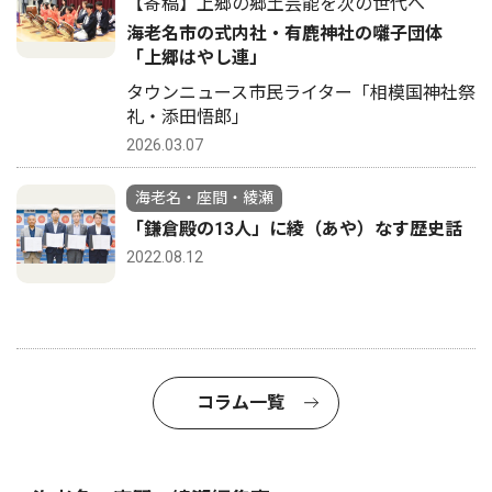
【寄稿】上郷の郷土芸能を次の世代へ
海老名市の式内社・有鹿神社の囃子団体
「上郷はやし連」
タウンニュース市民ライター「相模国神社祭
礼・添田悟郎」
2026.03.07
海老名・座間・綾瀬
「鎌倉殿の13人」に綾（あや）なす歴史話
2022.08.12
コラム一覧