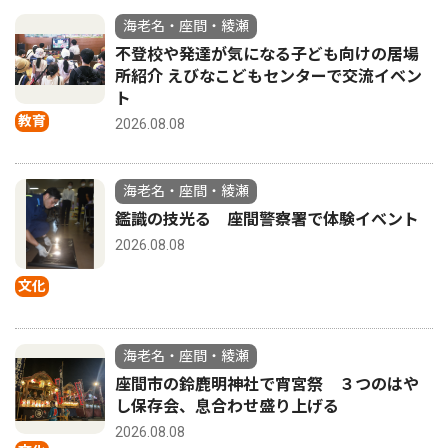
海老名・座間・綾瀬
不登校や発達が気になる子ども向けの居場
所紹介 えびなこどもセンターで交流イベン
ト
教育
2026.08.08
海老名・座間・綾瀬
鑑識の技光る 座間警察署で体験イベント
2026.08.08
文化
海老名・座間・綾瀬
座間市の鈴鹿明神社で宵宮祭 ３つのはや
し保存会、息合わせ盛り上げる
2026.08.08