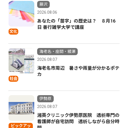
藤沢
2026.08.06
あなたの「苗字」の歴史は？ ８月16
日 善行雑学大学で講座
文化
海老名・座間・綾瀬
2026.08.07
海老名市周辺 暑さや雨量が分かるポテ
カ
社会
伊勢原
2026.08.07
湘英クリニック伊勢原医院 透析専門の
看護師が自宅訪問 透析しながら自分時
ピックアッ
間