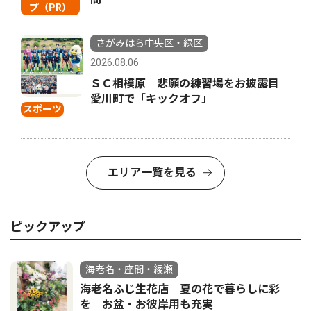
プ（PR）
さがみはら中央区・緑区
2026.08.06
ＳＣ相模原 悲願の練習場をお披露目
愛川町で「キックオフ」
スポーツ
エリア一覧を見る
ピックアップ
海老名・座間・綾瀬
海老名ふじ生花店 夏の花で暮らしに彩
を お盆・お彼岸用も充実