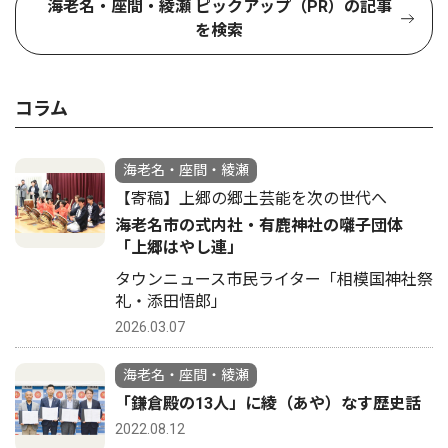
海老名・座間・綾瀬 ピックアップ（PR）の記事
を検索
コラム
海老名・座間・綾瀬
【寄稿】上郷の郷土芸能を次の世代へ
海老名市の式内社・有鹿神社の囃子団体
「上郷はやし連」
タウンニュース市民ライター「相模国神社祭
礼・添田悟郎」
2026.03.07
海老名・座間・綾瀬
「鎌倉殿の13人」に綾（あや）なす歴史話
2022.08.12