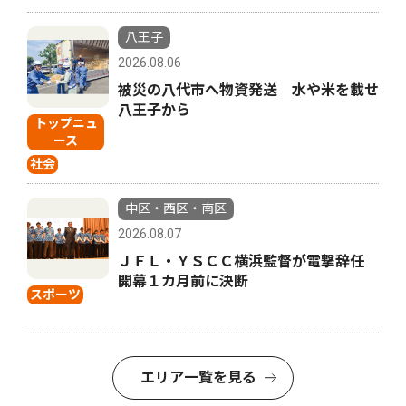
八王子
2026.08.06
被災の八代市へ物資発送 水や米を載せ
八王子から
トップニュ
ース
社会
中区・西区・南区
2026.08.07
ＪＦＬ・ＹＳＣＣ横浜監督が電撃辞任
開幕１カ月前に決断
スポーツ
エリア一覧を見る