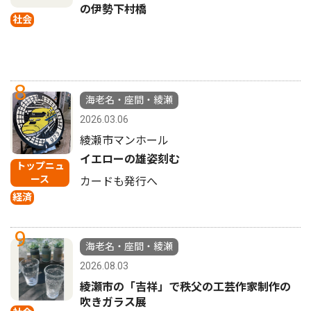
の伊勢下村橋
社会
8
海老名・座間・綾瀬
2026.03.06
綾瀬市マンホール
イエローの雄姿刻む
トップニュ
ース
カードも発行へ
経済
9
海老名・座間・綾瀬
2026.08.03
綾瀬市の「吉祥」で秩父の工芸作家制作の
吹きガラス展