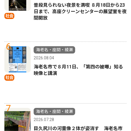
普段見られない夜景を満喫 ８月18日から23
日まで、高座クリーンセンターの展望室を夜
社会
間開放
6
海老名・座間・綾瀬
2026.08.04
海老名市で８月11日、「第四の被曝」知る
映像と講演
社会
7
海老名・座間・綾瀬
2026.07.28
目久尻川の河童像２体が姿消す 海老名市