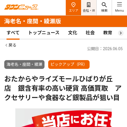
エリア
会社・IR
検索
Menu
海老名・座間・綾瀬版
すべて
トップニュース
文化
社会
教育
ス
戻る
公開日：2026.06.05
海老名・座間・綾瀬
ピックアップ（PR）
おたからやライズモールひばりが丘
店 銀含有率の高い硬貨 高価買取 ア
クセサリーや食器など銀製品が狙い目