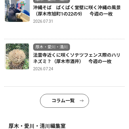
沖縄そば ぱくぱく堂壁に咲く沖縄の風景
（厚木市旭町1の22の9） 今週の一枚
2026.07.31
厚木・愛川・清川
法雲寺近くに咲くソテツフェンス際のハリ
ネズミ？（厚木市酒井） 今週の一枚
2026.07.24
コラム一覧
厚木・愛川・清川編集室