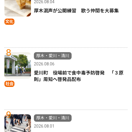
2026.08.04
厚木混声が公開練習 歌う仲間を大募集
文化
8
厚木・愛川・清川
2026.08.06
愛川町 役場前で食中毒予防啓発 「３原
則」周知へ啓発品配布
社会
9
厚木・愛川・清川
2026.08.01