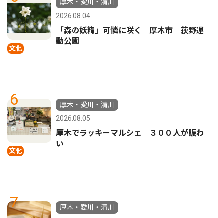
厚木・愛川・清川
2026.08.04
「森の妖精」可憐に咲く 厚木市 荻野運
動公園
文化
6
厚木・愛川・清川
2026.08.05
厚木でラッキーマルシェ ３００人が賑わ
い
文化
7
厚木・愛川・清川