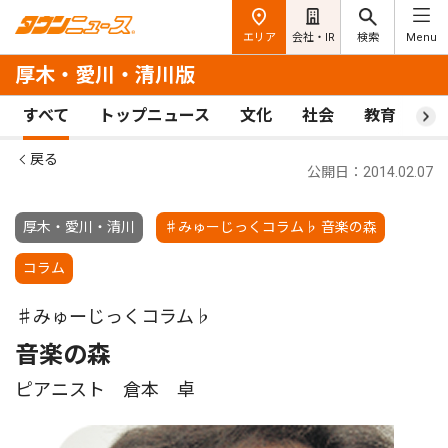
エリア
会社・IR
検索
Menu
厚木・愛川・清川版
すべて
トップニュース
文化
社会
教育
ス
戻る
公開日：2014.02.07
厚木・愛川・清川
♯みゅーじっくコラム♭ 音楽の森
コラム
♯みゅーじっくコラム♭
音楽の森
ピアニスト 倉本 卓