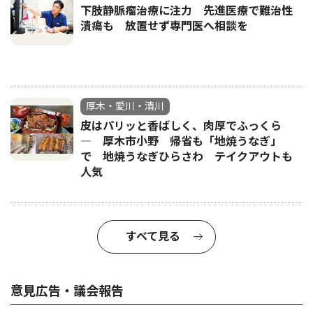
下肢静脈瘤治療に注力 先進医療で難治性
潰瘍も 放置せず専門医へ相談を
厚木・愛川・清川
皮はパリッと香ばしく、肉厚でふっくら
― 厚木市小野 帰省も「地焼うなぎ」
で 地焼うなぎひらさわ テイクアウトも
人気
すべて見る
意見広告・議会報告