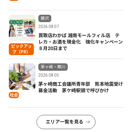
藤沢
2026.08.07
買取店わかば 湘南モールフィル店 テ
レカ・お酒を現金化 強化キャンペーン
ピックアッ
８月20日まで
プ（PR）
茅ヶ崎・寒川
2026.08.05
茅ヶ崎商工会議所青年部 熊本地震受け
募金活動 茅ケ崎駅頭で呼びかけ
社会
エリア一覧を見る