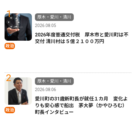
1
厚木・愛川・清川
2026.08.05
2026年度普通交付税 厚木市と愛川町は不
交付 清川村は５億２１００万円
政治
2
厚木・愛川・清川
2026.08.06
愛川町の31歳新町長が就任１カ月 変化よ
りも安心感で船出 茅大夢（かやひろむ）
政治
町長インタビュー