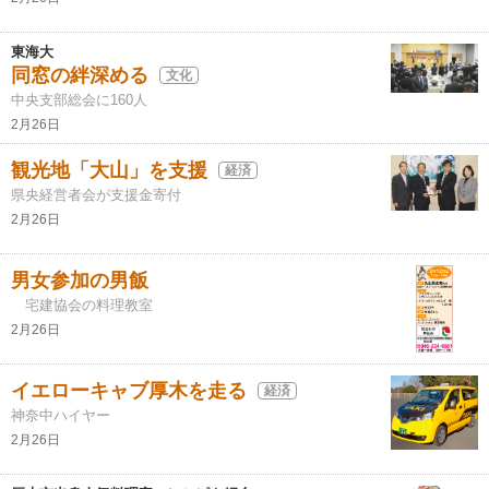
東海大
同窓の絆深める
文化
中央支部総会に160人
2月26日
観光地「大山」を支援
経済
県央経営者会が支援金寄付
2月26日
男女参加の男飯
宅建協会の料理教室
2月26日
イエローキャブ厚木を走る
経済
神奈中ハイヤー
2月26日