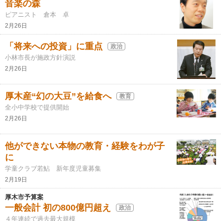
音楽の森
ピアニスト 倉本 卓
2月26日
「将来への投資」に重点
政治
小林市長が施政方針演説
2月26日
厚木産“幻の大豆”を給食へ
教育
全小中学校で提供開始
2月26日
他ができない本物の教育・経験をわが子
に
学童クラブ若鮎 新年度児童募集
2月19日
厚木市予算案
一般会計 初の800億円超え
政治
４年連続で過去最大規模