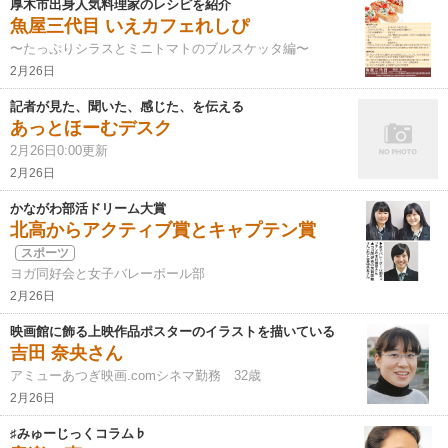
厚木市出身人気料理家のレシピを紹介
魚屋三代目 いえカフェれしぴ
〜たっぷりシラスとミニトマトのブルスケッタ編〜
2月26日
記者が見た、聞いた、感じた、を伝える
あっとほーむデスク
2月26日0:00更新
2月26日
かながわ部活ドリーム大賞
北高からアクティブ賞とキャプテン賞
スポーツ
ヨガ同好会と女子バレーボール部
2月26日
映画館に飾る上映作品ポスターのイラストを描いている
吉田 奈央さん
アミューあつぎ映画.comシネマ勤務 32歳
2月26日
♯みゅーじっくコラム♭