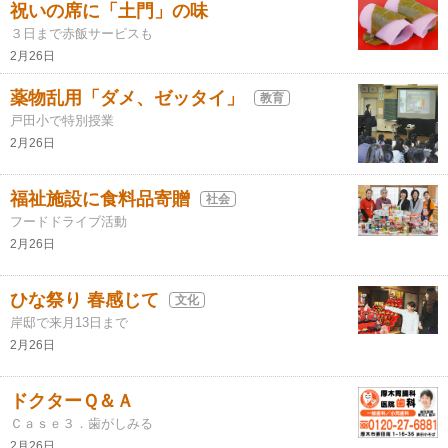
祝いの席に「土門」の味
３日まで赤飯サービスも
2月26日
薬物乱用「ダメ、ゼッタイ」
教育
戸田小で特別授業
2月26日
福祉施設に食料品寄贈
社会
フードドライブ活動
2月26日
ひな祭り 春感じて
文化
岸邸で来月13日まで
2月26日
ドクターＱ＆Ａ
Ｃａｓｅ３．歯がしみる
2月26日