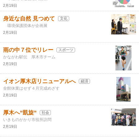
2月19日
身近な自然 見つめて
文化
環境保護団体が企画展
2月19日
雨の中７位でリレー
スポーツ
かながわ駅伝 厚木市チーム
2月19日
イオン厚木店リニューアルへ
経済
全館休業はせず４月完成めざす
2月19日
厚木へ”凱旋”
社会
いきものがかり市役所訪問
2月19日