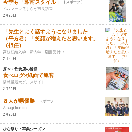
今季も「湘南スタイル」
スポーツ
ベルマーレ選手らが市長訪問
2月26日
「先生とよく話すようになりました」
（平方君）「笑顔が増えたと思います」
（担任）
高校転編入学・新入学 願書受付中
2月26日
厚木・飲食店の皆様
食べログ×紙面で集客
情報量最大グルメサイト
2月26日
８人が県優勝
スポーツ
Atsugi bonfire
2月26日
ひな祭り・卒業シーズン