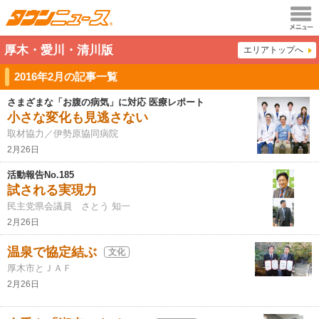
メニュ
厚木・愛川・清川版
エリアトップへ
ー
2016年2月の記事一覧
さまざまな「お腹の病気」に対応 医療レポート
小さな変化も見逃さない
取材協力／伊勢原協同病院
2月26日
活動報告No.185
試される実現力
民主党県会議員 さとう 知一
2月26日
温泉で協定結ぶ
文化
厚木市とＪＡＦ
2月26日