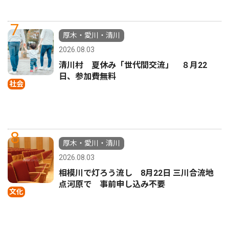
7
厚木・愛川・清川
2026.08.03
清川村 夏休み「世代間交流」 ８月22
日、参加費無料
社会
8
厚木・愛川・清川
2026.08.03
相模川で灯ろう流し 8月22日 三川合流地
点河原で 事前申し込み不要
文化