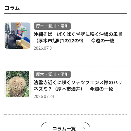
コラム
厚木・愛川・清川
沖縄そば ぱくぱく堂壁に咲く沖縄の風景
（厚木市旭町1の22の9） 今週の一枚
2026.07.31
厚木・愛川・清川
法雲寺近くに咲くソテツフェンス際のハリ
ネズミ？（厚木市酒井） 今週の一枚
2026.07.24
コラム一覧