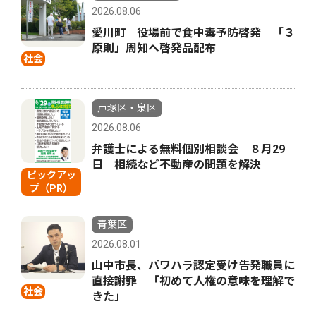
2026.08.06
愛川町 役場前で食中毒予防啓発 「３
原則」周知へ啓発品配布
社会
戸塚区・泉区
2026.08.06
弁護士による無料個別相談会 ８月29
日 相続など不動産の問題を解決
ピックアッ
プ（PR）
青葉区
2026.08.01
山中市長、パワハラ認定受け告発職員に
直接謝罪 「初めて人権の意味を理解で
社会
きた」