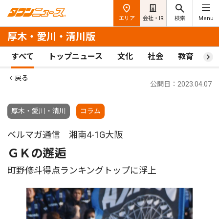
エリア
会社・IR
検索
Menu
厚木・愛川・清川版
すべて
トップニュース
文化
社会
教育
ス
戻る
公開日：2023.04.07
厚木・愛川・清川
コラム
ベルマガ通信 湘南4-1G大阪
ＧＫの邂逅
町野修斗得点ランキングトップに浮上