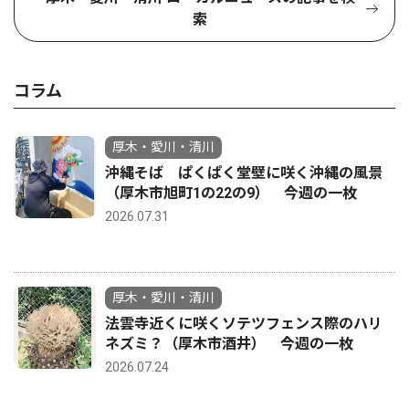
索
コラム
厚木・愛川・清川
沖縄そば ぱくぱく堂壁に咲く沖縄の風景
（厚木市旭町1の22の9） 今週の一枚
2026.07.31
厚木・愛川・清川
法雲寺近くに咲くソテツフェンス際のハリ
ネズミ？（厚木市酒井） 今週の一枚
2026.07.24