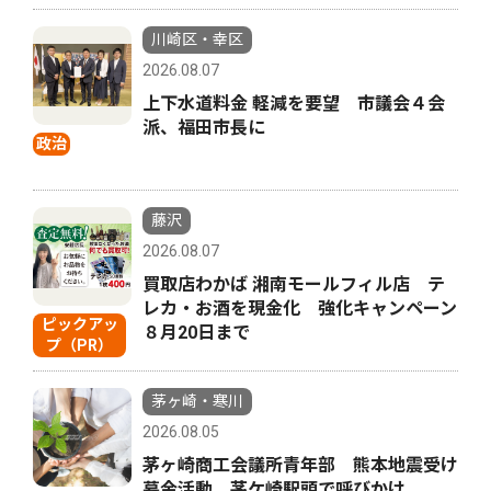
川崎区・幸区
2026.08.07
上下水道料金 軽減を要望 市議会４会
派、福田市長に
政治
藤沢
2026.08.07
買取店わかば 湘南モールフィル店 テ
レカ・お酒を現金化 強化キャンペーン
ピックアッ
８月20日まで
プ（PR）
茅ヶ崎・寒川
2026.08.05
茅ヶ崎商工会議所青年部 熊本地震受け
募金活動 茅ケ崎駅頭で呼びかけ