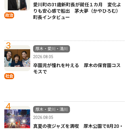
愛川町の31歳新町長が就任１カ月 変化よ
りも安心感で船出 茅大夢（かやひろむ）
政治
町長インタビュー
3
厚木・愛川・清川
2026.08.05
卒園児が憧れを叶える 厚木の保育園コス
モスで
社会
4
厚木・愛川・清川
2026.08.05
真夏の夜ジャズを満喫 厚木公園で8月20・