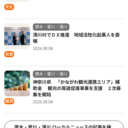
文化
厚木・愛川・清川
清川村でＤＸ推進 地域活性化起業人を委
嘱
2026.08.08
社会
厚木・愛川・清川
神奈川県 「かながわ観光連携エリア」補
助金 観光の周遊促進事業を支援 ２次募
集を開始
経済
2026.08.08
厚木・愛川・清川 ローカルニュースの記事を検