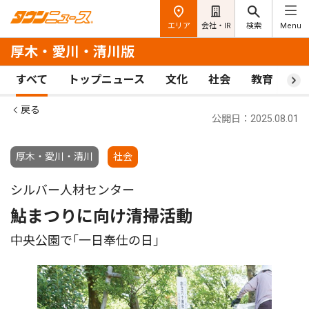
エリア
会社・IR
検索
Menu
厚木・愛川・清川版
すべて
トップニュース
文化
社会
教育
ス
戻る
公開日：2025.08.01
厚木・愛川・清川
社会
シルバー人材センター
鮎まつりに向け清掃活動
中央公園で｢一日奉仕の日｣