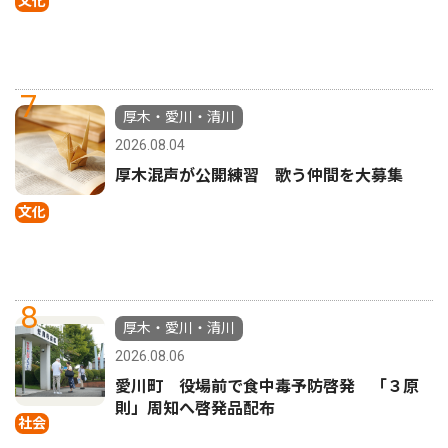
文化
7
厚木・愛川・清川
2026.08.04
厚木混声が公開練習 歌う仲間を大募集
文化
8
厚木・愛川・清川
2026.08.06
愛川町 役場前で食中毒予防啓発 「３原
則」周知へ啓発品配布
社会