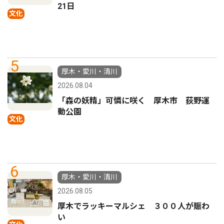
21日
文化
5
厚木・愛川・清川
2026.08.04
「森の妖精」可憐に咲く 厚木市 荻野運
動公園
文化
6
厚木・愛川・清川
2026.08.05
厚木でラッキーマルシェ ３００人が賑わ
い