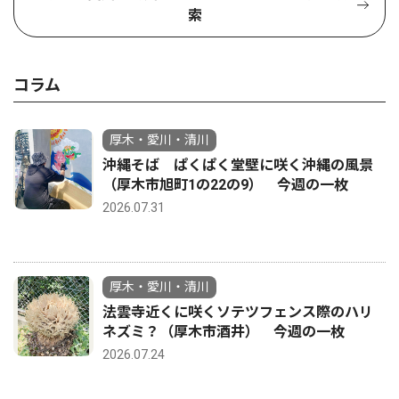
索
コラム
厚木・愛川・清川
沖縄そば ぱくぱく堂壁に咲く沖縄の風景
（厚木市旭町1の22の9） 今週の一枚
2026.07.31
厚木・愛川・清川
法雲寺近くに咲くソテツフェンス際のハリ
ネズミ？（厚木市酒井） 今週の一枚
2026.07.24