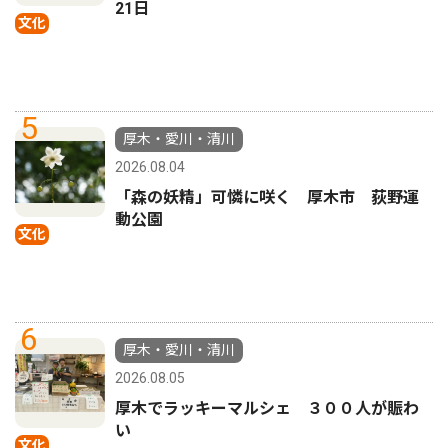
21日
文化
5
厚木・愛川・清川
2026.08.04
「森の妖精」可憐に咲く 厚木市 荻野運
動公園
文化
6
厚木・愛川・清川
2026.08.05
厚木でラッキーマルシェ ３００人が賑わ
い
文化