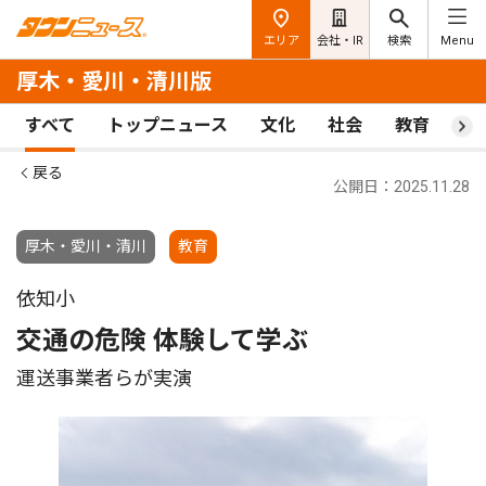
エリア
会社・IR
検索
Menu
厚木・愛川・清川版
すべて
トップニュース
文化
社会
教育
ス
戻る
公開日：2025.11.28
厚木・愛川・清川
教育
依知小
交通の危険 体験して学ぶ
運送事業者らが実演