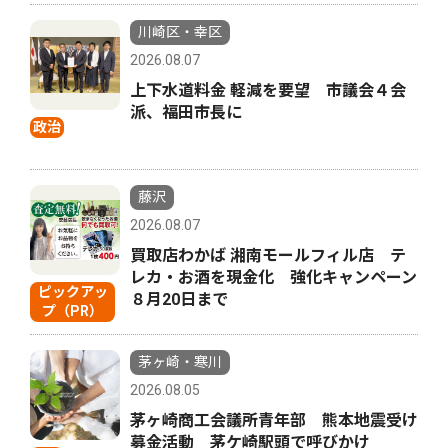
川崎区・幸区
2026.08.07
上下水道料金 軽減を要望 市議会４会
派、福田市長に
政治
藤沢
2026.08.07
買取店わかば 湘南モールフィル店 テ
レカ・お酒を現金化 強化キャンペーン
ピックアッ
８月20日まで
プ（PR）
茅ヶ崎・寒川
2026.08.05
茅ヶ崎商工会議所青年部 熊本地震受け
募金活動 茅ケ崎駅頭で呼びかけ