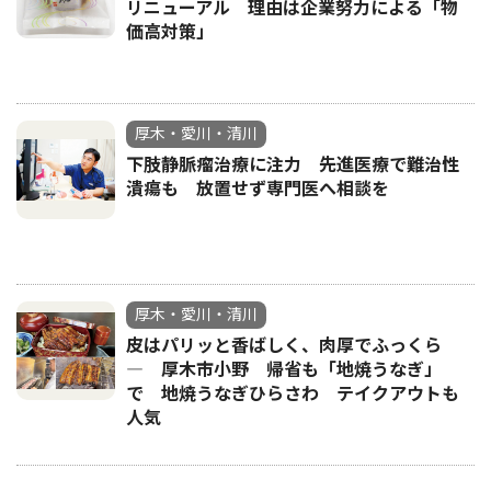
リニューアル 理由は企業努力による「物
価高対策」
厚木・愛川・清川
下肢静脈瘤治療に注力 先進医療で難治性
潰瘍も 放置せず専門医へ相談を
厚木・愛川・清川
皮はパリッと香ばしく、肉厚でふっくら
― 厚木市小野 帰省も「地焼うなぎ」
で 地焼うなぎひらさわ テイクアウトも
人気