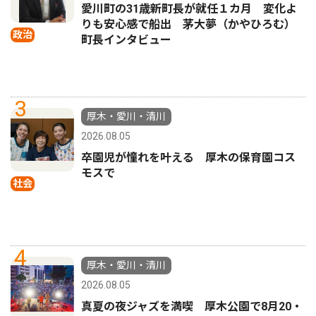
愛川町の31歳新町長が就任１カ月 変化よ
りも安心感で船出 茅大夢（かやひろむ）
政治
町長インタビュー
3
厚木・愛川・清川
2026.08.05
卒園児が憧れを叶える 厚木の保育園コス
モスで
社会
4
厚木・愛川・清川
2026.08.05
真夏の夜ジャズを満喫 厚木公園で8月20・