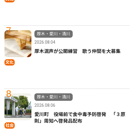
7
厚木・愛川・清川
2026.08.04
厚木混声が公開練習 歌う仲間を大募集
文化
8
厚木・愛川・清川
2026.08.06
愛川町 役場前で食中毒予防啓発 「３原
則」周知へ啓発品配布
社会