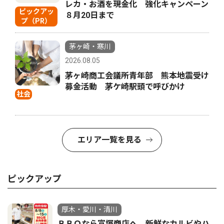
レカ・お酒を現金化 強化キャンペーン
ピックアッ
８月20日まで
プ（PR）
茅ヶ崎・寒川
2026.08.05
茅ヶ崎商工会議所青年部 熊本地震受け
募金活動 茅ケ崎駅頭で呼びかけ
社会
エリア一覧を見る
ピックアップ
厚木・愛川・清川
ＢＢＱなら富塚商店へ 新鮮なカルビやハ