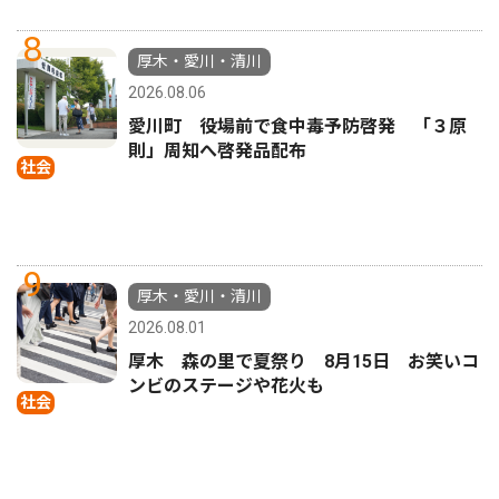
8
厚木・愛川・清川
2026.08.06
愛川町 役場前で食中毒予防啓発 「３原
則」周知へ啓発品配布
社会
9
厚木・愛川・清川
2026.08.01
厚木 森の里で夏祭り 8月15日 お笑いコ
ンビのステージや花火も
社会