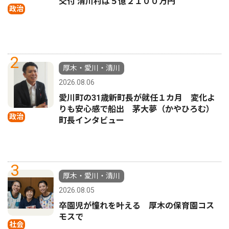
交付 清川村は５億２１００万円
政治
2
厚木・愛川・清川
2026.08.06
愛川町の31歳新町長が就任１カ月 変化よ
りも安心感で船出 茅大夢（かやひろむ）
政治
町長インタビュー
3
厚木・愛川・清川
2026.08.05
卒園児が憧れを叶える 厚木の保育園コス
モスで
社会