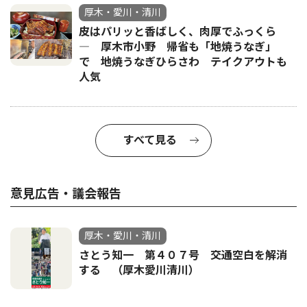
厚木・愛川・清川
皮はパリッと香ばしく、肉厚でふっくら
― 厚木市小野 帰省も「地焼うなぎ」
で 地焼うなぎひらさわ テイクアウトも
人気
すべて見る
意見広告・議会報告
厚木・愛川・清川
さとう知一 第４０７号 交通空白を解消
する （厚木愛川清川）