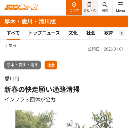
エリア
会社・IR
検索
Menu
厚木・愛川・清川版
すべて
トップニュース
文化
社会
教育
ス
戻る
公開日：2026.01.01
厚木・愛川・清川
社会
愛川町
新春の快走願い通路清掃
インフラ３団体が協力