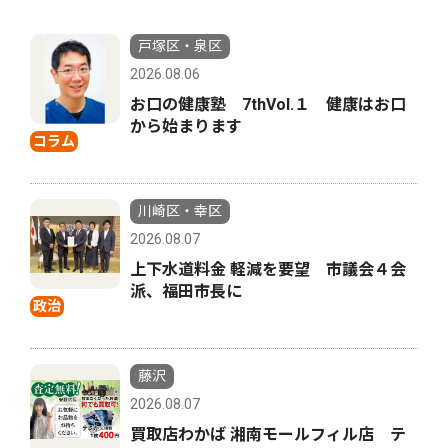
戸塚区・泉区
2026.08.06
お口の健康塾 7thVol.１ 健康はお口
から始まります
コラム
川崎区・幸区
2026.08.07
上下水道料金 軽減を要望 市議会４会
派、福田市長に
政治
藤沢
2026.08.07
買取店わかば 湘南モールフィル店 テ