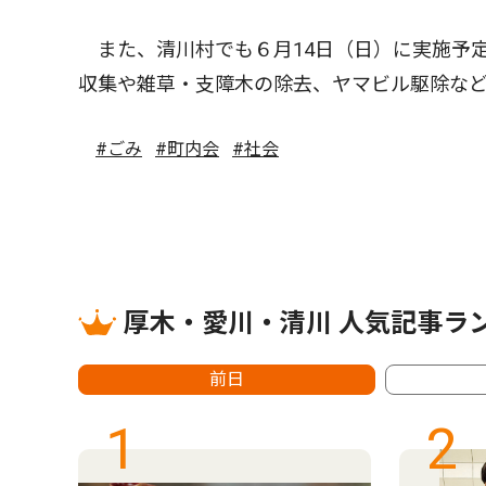
また、清川村でも６月14日（日）に実施予定
収集や雑草・支障木の除去、ヤマビル駆除な
#ごみ
#町内会
#社会
厚木・愛川・清川 人気記事ラ
前日
1
2