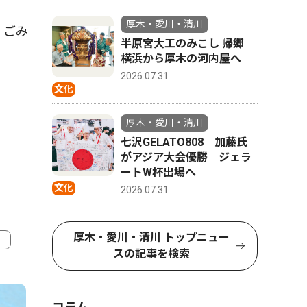
厚木・愛川・清川
、ごみ
半原宮大工のみこし 帰郷
横浜から厚木の河内屋へ
2026.07.31
文化
厚木・愛川・清川
七沢GELATO808 加藤氏
がアジア大会優勝 ジェラ
ートW杯出場へ
文化
2026.07.31
厚木・愛川・清川 トップニュー
スの記事を検索
4
5