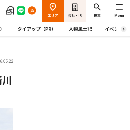
エリア
会社・IR
検索
Menu
R）
タイアップ（PR）
人物風土記
イベント
.05.22
清川