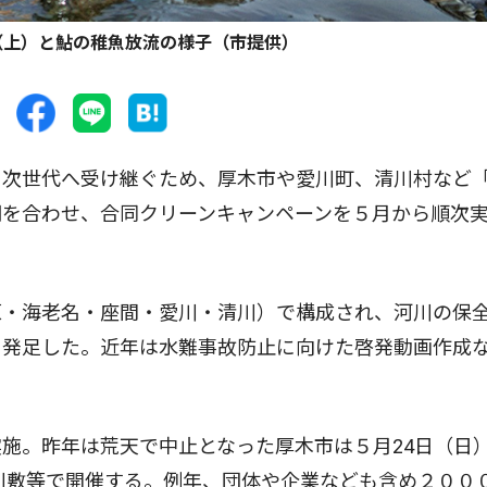
（上）と鮎の稚魚放流の様子（市提供）
次世代へ受け継ぐため、厚木市や愛川町、清川村など
調を合わせ、合同クリーンキャンペーンを５月から順次
・海老名・座間・愛川・清川）で構成され、河川の保
に発足した。近年は水難事故防止に向けた啓発動画作成
施。昨年は荒天で中止となった厚木市は５月24日（日
河川敷等で開催する。例年、団体や企業なども含め２００