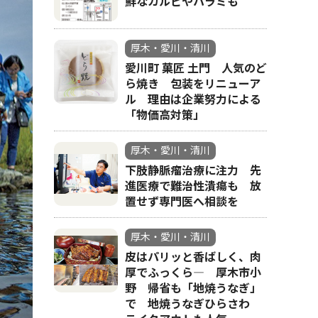
鮮なカルビやハラミも
厚木・愛川・清川
愛川町 菓匠 土門 人気のど
ら焼き 包装をリニューア
ル 理由は企業努力による
「物価高対策」
厚木・愛川・清川
下肢静脈瘤治療に注力 先
進医療で難治性潰瘍も 放
置せず専門医へ相談を
厚木・愛川・清川
皮はパリッと香ばしく、肉
厚でふっくら― 厚木市小
野 帰省も「地焼うなぎ」
で 地焼うなぎひらさわ