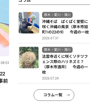
コラム
厚木・愛川・清川
沖縄そば ぱくぱく堂壁に
咲く沖縄の風景（厚木市旭
町1の22の9） 今週の一枚
2026.07.31
厚木・愛川・清川
文化
政治
法雲寺近くに咲くソテツフ
ェンス際のハリネズミ？
.08.03
厚木・愛川・清川
2026.08.08
厚木・愛川
（厚木市酒井） 今週の一
枚
22
「きよかわごはん」開設 36
愛川町の
2026.07.24
事前
レシピ公開
カ月 変
出 茅大
長インタ
コラム一覧