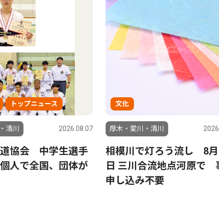
トップニュース
文化
・清川
2026.08.07
厚木・愛川・清川
2026
道協会 中学生選手
相模川で灯ろう流し 8月
個人で全国、団体が
日 三川合流地点河原で 
申し込み不要