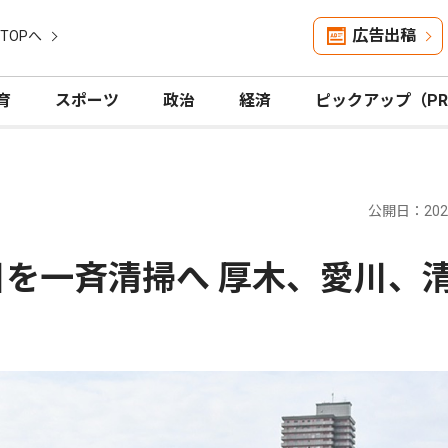
広告出稿
TOPへ
育
スポーツ
政治
経済
ピックアップ（P
公開日：2026
川を一斉清掃へ 厚木、愛川、