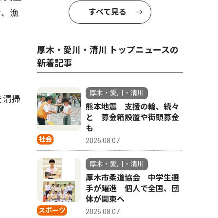
すべて見る
せ、漁
厚木・愛川・清川 トップニュースの
新着記事
厚木・愛川・清川
を清掃
熊本地震 支援の輪、続々
と 募金箱設置や街頭募金
も
社会
2026.08.07
厚木・愛川・清川
厚木市柔道協会 中学生選
手が躍進 個人で全国、団
体が関東へ
スポーツ
2026.08.07