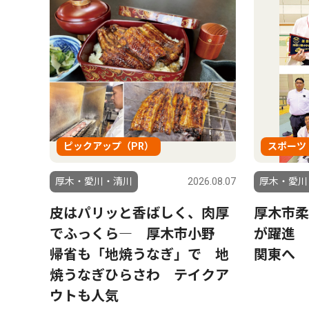
ピックアップ（PR）
スポーツ
6.08.04
厚木・愛川・清川
2026.08.07
厚木・愛川
う仲
皮はパリッと香ばしく、肉厚
厚木市柔
でふっくら― 厚木市小野
が躍進 
帰省も「地焼うなぎ」で 地
関東へ
焼うなぎひらさわ テイクア
ウトも人気