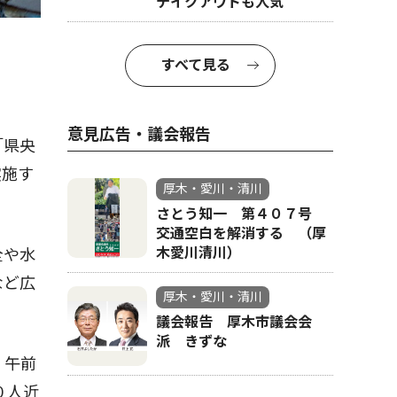
テイクアウトも人気
すべて見る
意見広告・議会報告
「県央
実施す
厚木・愛川・清川
さとう知一 第４０７号
交通空白を解消する （厚
木愛川清川）
全や水
など広
厚木・愛川・清川
議会報告 厚木市議会会
派 きずな
）午前
０人近