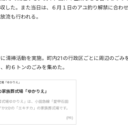
回収した。また当日は、６月１日のアユ釣り解禁に合わ
魚放流も行われる。
に清掃活動を実施。町内21の行政区ごとに周辺のごみ
し、約６トンのごみを集めた。
の家族葬式場「ゆかりえ」
葬式場ゆかりえ」は、小田急線「愛甲石田
ずか3分の「エキチカ」の家族葬式場です。
(PR)