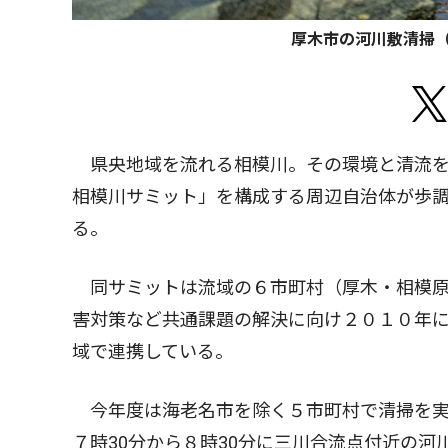
厚木市の河川敷清掃
県央地域を流れる相模川。その環境と清流を
相模川サミット」を構成する周辺自治体が歩
る。
同サミットは流域の６市町村（厚木・相模原
害対策など共通課題の解決に向け２０１０年
域で連携している。
今年度は海老名市を除く５市町村で清掃を実
７時30分から８時30分に三川合流点付近の