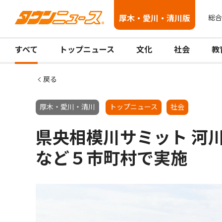
厚木・愛川・清川版
総合
すべて
トップニュース
文化
社会
教
戻る
厚木・愛川・清川
トップニュース
社会
県央相模川サミット 河
など５市町村で実施