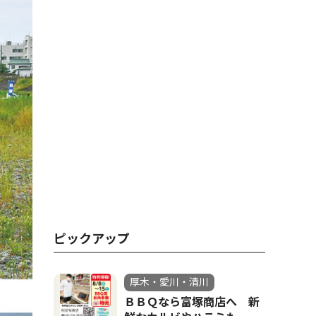
ピックアップ
厚木・愛川・清川
ＢＢＱなら富塚商店へ 新