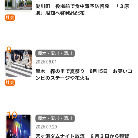
愛川町 役場前で食中毒予防啓発 「３原
則」周知へ啓発品配布
社会
9
厚木・愛川・清川
2026.08.01
厚木 森の里で夏祭り 8月15日 お笑いコ
ンビのステージや花火も
社会
10
厚木・愛川・清川
2026.07.29
宮ヶ瀬ダムナイト放流 ８月３日から観覧