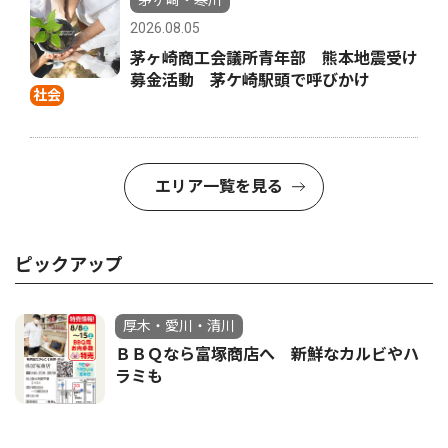
茅ヶ崎・寒川
2026.08.05
茅ヶ崎商工会議所青年部 熊本地震受け
募金活動 茅ケ崎駅頭で呼びかけ
社会
エリア一覧を見る
ピックアップ
厚木・愛川・清川
ＢＢＱなら富塚商店へ 新鮮なカルビやハ
ラミも