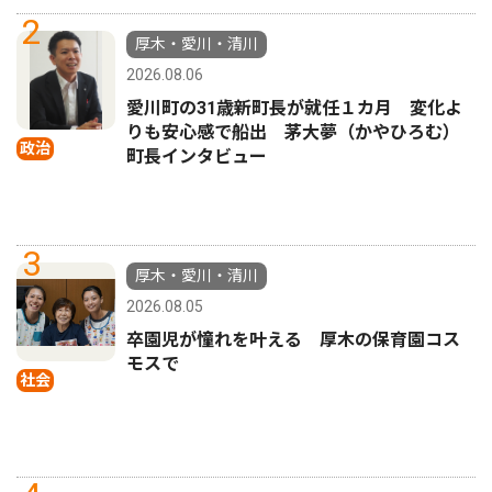
2
厚木・愛川・清川
2026.08.06
愛川町の31歳新町長が就任１カ月 変化よ
りも安心感で船出 茅大夢（かやひろむ）
政治
町長インタビュー
3
厚木・愛川・清川
2026.08.05
卒園児が憧れを叶える 厚木の保育園コス
モスで
社会