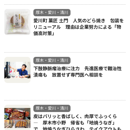
厚木・愛川・清川
愛川町 菓匠 土門 人気のどら焼き 包装を
リニューアル 理由は企業努力による「物
価高対策」
厚木・愛川・清川
下肢静脈瘤治療に注力 先進医療で難治性
潰瘍も 放置せず専門医へ相談を
厚木・愛川・清川
皮はパリッと香ばしく、肉厚でふっくら
― 厚木市小野 帰省も「地焼うなぎ」
で 地焼うなぎひらさわ テイクアウトも