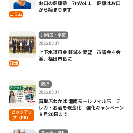
お口の健康塾 7thVol.１ 健康はお口
から始まります
コラム
川崎区・幸区
2026.08.07
上下水道料金 軽減を要望 市議会４会
派、福田市長に
政治
藤沢
2026.08.07
買取店わかば 湘南モールフィル店 テ
レカ・お酒を現金化 強化キャンペーン
ピックアッ
８月20日まで
プ（PR）