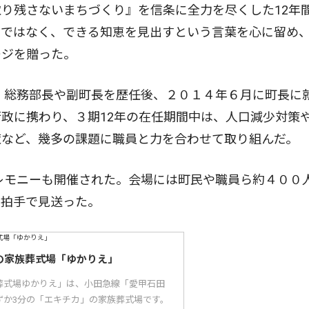
り残さないまちづくり』を信条に全力を尽くした12年
由ではなく、できる知恵を見出すという言葉を心に留め
ージを贈った。
総務部長や副町長を歴任後、２０１４年６月に町長に
政に携わり、３期12年の在任期間中は、人口減少対策
策など、幾多の課題に職員と力を合わせて取り組んだ。
モニーも開催された。会場には町民や職員ら約４００
な拍手で見送った。
の家族葬式場「ゆかりえ」
葬式場ゆかりえ」は、小田急線「愛甲石田
ずか3分の「エキチカ」の家族葬式場です。