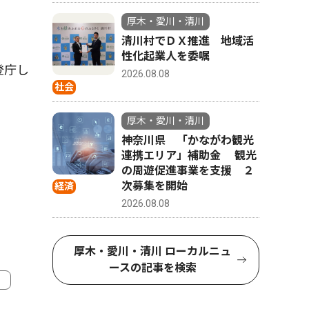
厚木・愛川・清川
清川村でＤＸ推進 地域活
性化起業人を委嘱
登庁し
2026.08.08
社会
厚木・愛川・清川
神奈川県 「かながわ観光
連携エリア」補助金 観光
の周遊促進事業を支援 ２
次募集を開始
経済
2026.08.08
厚木・愛川・清川 ローカルニュ
ースの記事を検索