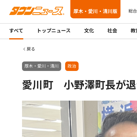
厚木・愛川・清川版
総合
すべて
トップニュース
文化
社会
教
戻る
厚木・愛川・清川
政治
愛川町 小野澤町長が退