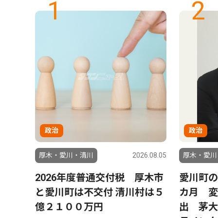
1
2
政治
政治
6.07.29
厚木・愛川・清川
2026.08.05
厚木・愛川
８月
2026年度普通交付税 厚木市
愛川町の
と愛川町は不交付 清川村は５
カ月 変
億２１００万円
出 茅大