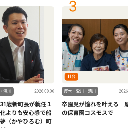
3
社会
・清川
2026.08.06
厚木・愛川・清川
2026
31歳新町長が就任１
卒園児が憧れを叶える 
化よりも安心感で船
の保育園コスモスで
夢（かやひろむ）町