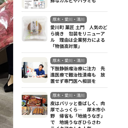
鮮なカルビやハラミも
厚木・愛川・清川
大勢の
愛川町 菓匠 土門 人気のど
ら焼き 包装をリニューア
ル 理由は企業努力による
「物価高対策」
厚木・愛川・清川
下肢静脈瘤治療に注力 先
進医療で難治性潰瘍も 放
置せず専門医へ相談を
厚木・愛川・清川
皮はパリッと香ばしく、肉
厚でふっくら― 厚木市小
野 帰省も「地焼うなぎ」
で 地焼うなぎひらさわ