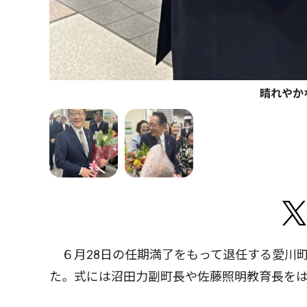
晴れやか
６月28日の任期満了をもって退任する愛川町
た。式には沼田力副町長や佐藤照明教育長を