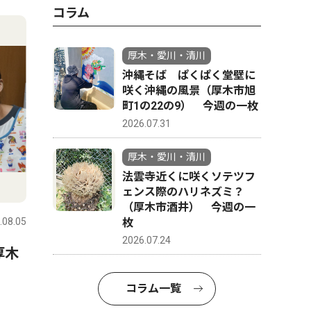
4
5
コラム
厚木・愛川・清川
沖縄そば ぱくぱく堂壁に
咲く沖縄の風景（厚木市旭
町1の22の9） 今週の一枚
2026.07.31
厚木・愛川・清川
法雲寺近くに咲くソテツフ
文化
文化
ェンス際のハリネズミ？
（厚木市酒井） 今週の一
枚
.08.05
厚木・愛川・清川
2026.08.05
厚木・愛川
2026.07.24
厚木
真夏の夜ジャズを満喫 厚木
「森の妖
公園で8月20・21日
木市 荻
コラム一覧