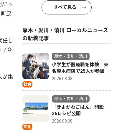
間だっ
すべて見る
、町民
厚木・愛川・清川 ローカルニュース
の新着記事
就任し
や子育
厚木・愛川・清川
小学生が医療職を体験 東
名厚木病院で25人が参加
人が集
2026.08.08
社会
厚木・愛川・清川
「きよかわごはん」開設
36レシピ公開
2026.08.08
文化