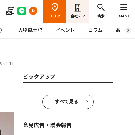
エリア
会社・IR
検索
Menu
R）
人物風土記
イベント
コラム
あっとほ
.01.11
ピックアップ
すべて見る
意見広告・議会報告