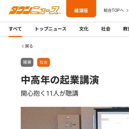
綾瀬版
総合TOPへ
すべて
トップニュース
文化
社会
教
戻る
綾瀬
社会
中高年の起業講演
関心抱く11人が聴講