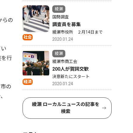
綾瀬
国勢調査
からの
調査員を募集
綾瀬市役所 ２月14日まで
社会
2020.01.24
てい
綾瀬
座を行
綾瀬市商工会
200人が賀詞交歓
決意新たにスタート
経済
2020.01.24
、市の
介、
綾瀬 ローカルニュースの記事を
検索