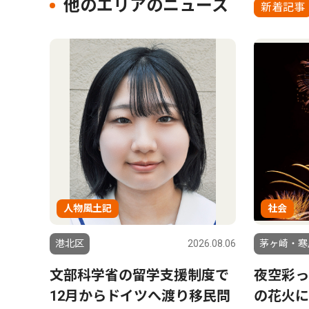
他のエリアのニュース
新着記事
人物風土記
社会
港北区
2026.08.06
茅ヶ崎・寒
文部科学省の留学支援制度で
夜空彩っ
12月からドイツへ渡り移民問
の花火に