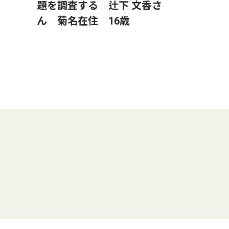
題を調査する 辻下 文香さ
ん 菊名在住 16歳