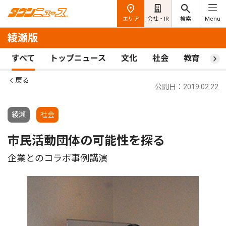
エリア
会社・IR
検索
Menu
綾瀬版
すべて
トップニュース
文化
社会
教育
ス
戻る
公開日：2019.02.22
綾瀬
社会
市民活動団体の可能性を探る
企業とのコラボ事例講演