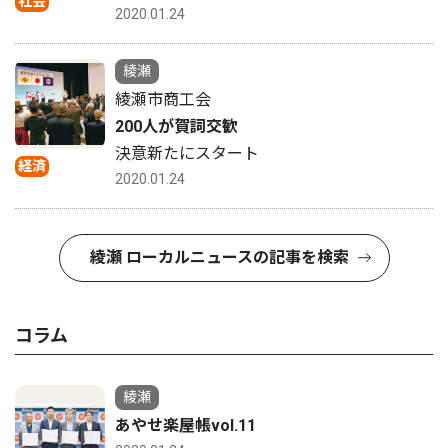
社会
2020.01.24
綾瀬
綾瀬市商工会
200人が賀詞交歓
決意新たにスタート
経済
2020.01.24
綾瀬 ローカルニュースの記事を検索
コラム
綾瀬
あやせ楽屋帳vol.11