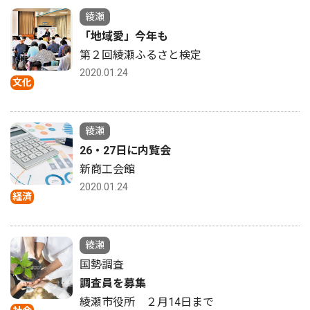
綾瀬
「地域愛」今年も
第２回綾瀬ふるさと検定
2020.01.24
文化
綾瀬
26・27日に内覧会
新商工会館
2020.01.24
経済
綾瀬
国勢調査
調査員を募集
綾瀬市役所 ２月14日まで