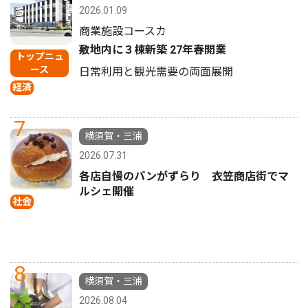
2026.01.09
商業施設コースカ
敷地内に３棟新築 27年春開業
トップニュ
ース
日常利用と観光需要の両面展開
経済
7
横須賀・三浦
2026.07.31
各店自慢のパンがずらり 衣笠商店街でマ
ルシェ開催
社会
8
横須賀・三浦
2026.08.04