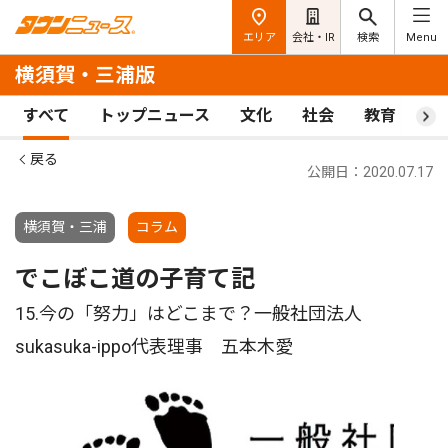
エリア
会社・IR
検索
Menu
横須賀・三浦版
すべて
トップニュース
文化
社会
教育
ス
戻る
公開日：2020.07.17
横須賀・三浦
コラム
でこぼこ道の子育て記
15.今の「努力」はどこまで？一般社団法人
sukasuka-ippo代表理事 五本木愛