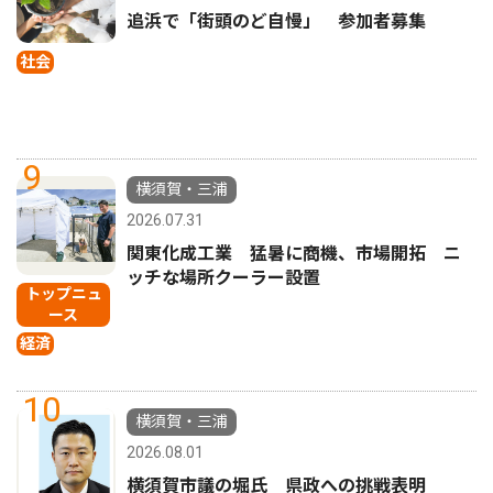
追浜で「街頭のど自慢」 参加者募集
社会
9
横須賀・三浦
2026.07.31
関東化成工業 猛暑に商機、市場開拓 ニ
ッチな場所クーラー設置
トップニュ
ース
経済
10
横須賀・三浦
2026.08.01
横須賀市議の堀氏 県政への挑戦表明