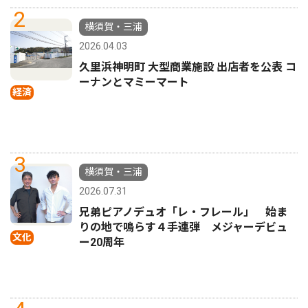
2
横須賀・三浦
2026.04.03
久里浜神明町 大型商業施設 出店者を公表 コ
ーナンとマミーマート
経済
3
横須賀・三浦
2026.07.31
兄弟ピアノデュオ「レ・フレール」 始ま
りの地で鳴らす４手連弾 メジャーデビュ
文化
ー20周年