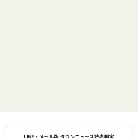
LINE・メール版 タウンニュース読者限定