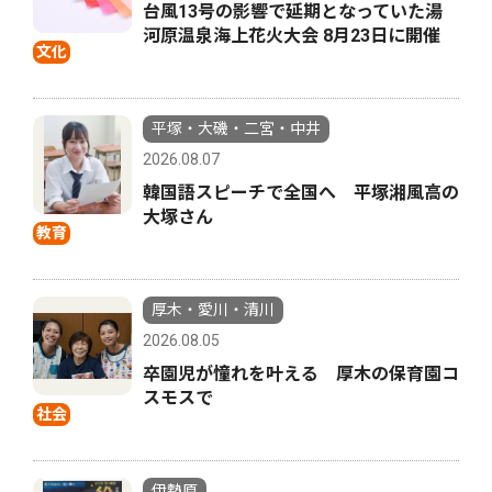
台風13号の影響で延期となっていた湯
河原温泉海上花火大会 8月23日に開催
文化
平塚・大磯・二宮・中井
2026.08.07
韓国語スピーチで全国へ 平塚湘風高の
大塚さん
教育
厚木・愛川・清川
2026.08.05
卒園児が憧れを叶える 厚木の保育園コ
スモスで
社会
伊勢原