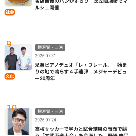
各店自慢のパンがずらり 衣笠商店街でマ
ルシェ開催
社会
9
横須賀・三浦
2026.07.31
兄弟ピアノデュオ「レ・フレール」 始ま
りの地で鳴らす４手連弾 メジャーデビュ
文化
ー20周年
10
横須賀・三浦
2026.07.24
高校サッカーで学力と試合結果の両面で競
う「文武両道大会」を企画した 野崎 修平