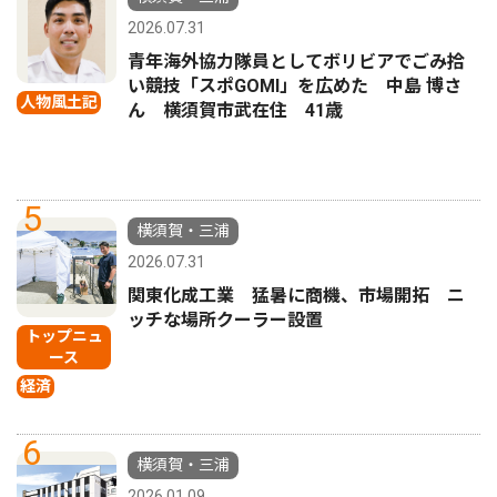
2026.07.31
青年海外協力隊員としてボリビアでごみ拾
い競技「スポGOMI」を広めた 中島 博さ
人物風土記
ん 横須賀市武在住 41歳
5
横須賀・三浦
2026.07.31
関東化成工業 猛暑に商機、市場開拓 ニ
ッチな場所クーラー設置
トップニュ
ース
経済
6
横須賀・三浦
2026.01.09