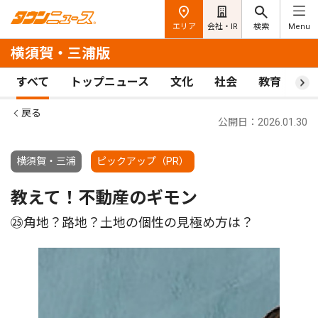
エリア
会社・IR
検索
Menu
横須賀・三浦版
すべて
トップニュース
文化
社会
教育
ス
戻る
公開日：2026.01.30
横須賀・三浦
ピックアップ（PR）
教えて！不動産のギモン
㉕角地？路地？土地の個性の見極め方は？