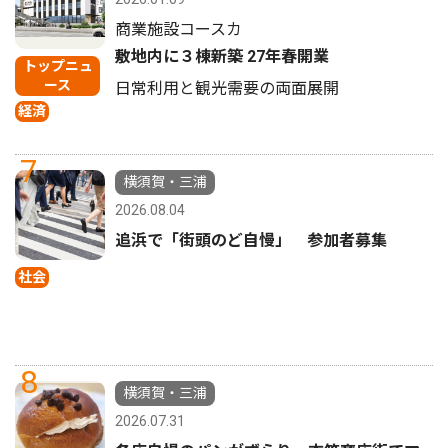
商業施設コースカ
敷地内に３棟新築 27年春開業
トップニュ
ース
日常利用と観光需要の両面展開
経済
7
横須賀・三浦
2026.08.04
追浜で「街頭のど自慢」 参加者募集
社会
8
横須賀・三浦
2026.07.31