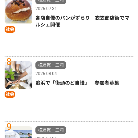
横須賀・三浦
2026.07.31
各店自慢のパンがずらり 衣笠商店街でマ
ルシェ開催
社会
8
横須賀・三浦
2026.08.04
追浜で「街頭のど自慢」 参加者募集
社会
9
横須賀・三浦