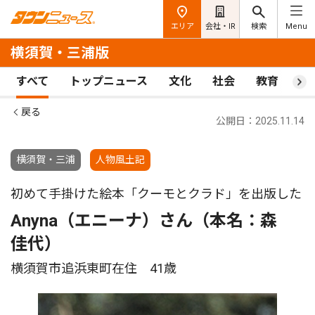
エリア
会社・IR
検索
Menu
横須賀・三浦版
すべて
トップニュース
文化
社会
教育
ス
戻る
公開日：2025.11.14
横須賀・三浦
人物風土記
初めて手掛けた絵本「クーモとクラド」を出版した
Anyna（エニーナ）さん（本名：森
佳代）
横須賀市追浜東町在住 41歳