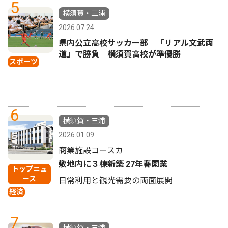
5
横須賀・三浦
2026.07.24
県内公立高校サッカー部 「リアル文武両
道」で勝負 横須賀高校が準優勝
スポーツ
6
横須賀・三浦
2026.01.09
商業施設コースカ
敷地内に３棟新築 27年春開業
トップニュ
ース
日常利用と観光需要の両面展開
経済
7