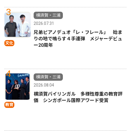
3
横須賀・三浦
2026.07.31
兄弟ピアノデュオ「レ・フレール」 始ま
りの地で鳴らす４手連弾 メジャーデビュ
文化
ー20周年
4
横須賀・三浦
2026.08.04
横須賀バイリンガル 多様性尊重の教育評
価 シンガポール国際アワード受賞
教育