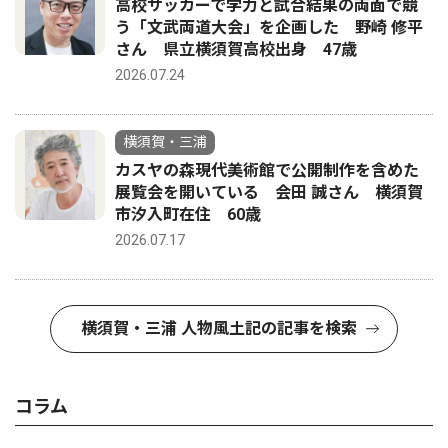
高校サッカーで学力と試合結果の両面で競
う「文武両道大会」を企画した 野崎 修平
さん 県立横須賀高校出身 47歳
2026.07.24
横須賀・三浦
カスヤの森現代美術館で公開制作を含めた
展覧会を開いている 会田 誠さん 横須賀
市汐入町在住 60歳
2026.07.17
横須賀・三浦 人物風土記の記事を検索
コラム