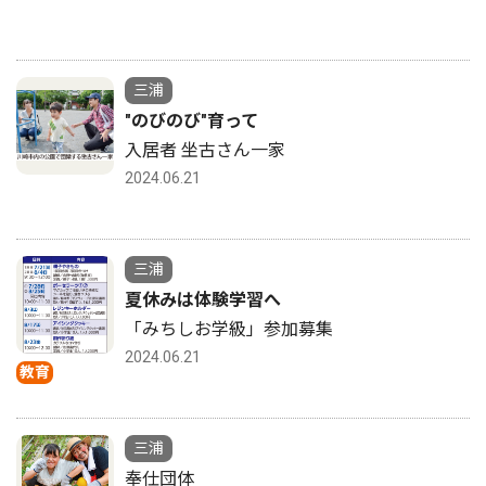
三浦
"のびのび"育って
入居者 坐古さん一家
2024.06.21
三浦
夏休みは体験学習へ
「みちしお学級」参加募集
2024.06.21
教育
三浦
奉仕団体