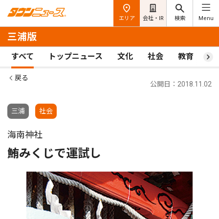
エリア
会社・IR
検索
Menu
三浦版
すべて
トップニュース
文化
社会
教育
ス
戻る
公開日：2018.11.02
三浦
社会
海南神社
鮪みくじで運試し