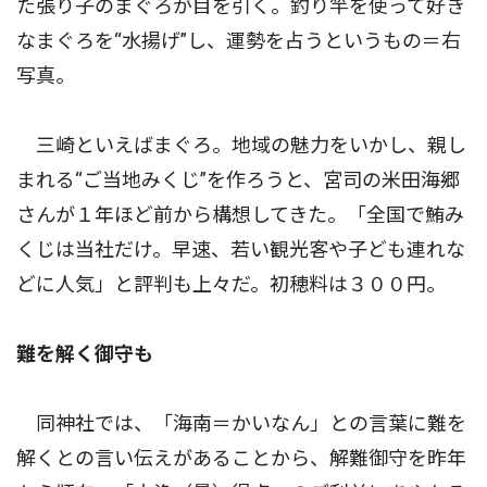
た張り子のまぐろが目を引く。釣り竿を使って好き
なまぐろを“水揚げ”し、運勢を占うというもの＝右
写真。
三崎といえばまぐろ。地域の魅力をいかし、親し
まれる“ご当地みくじ”を作ろうと、宮司の米田海郷
さんが１年ほど前から構想してきた。「全国で鮪み
くじは当社だけ。早速、若い観光客や子ども連れな
どに人気」と評判も上々だ。初穂料は３００円。
難を解く御守も
同神社では、「海南＝かいなん」との言葉に難を
解くとの言い伝えがあることから、解難御守を昨年