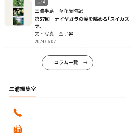
三浦
三浦半島 草花歳時記
第57回 ナイヤガラの滝を眺める｢スイカズ
ラ｣
文・写真 金子昇
2024.06.07
コラム一覧
三浦編集室