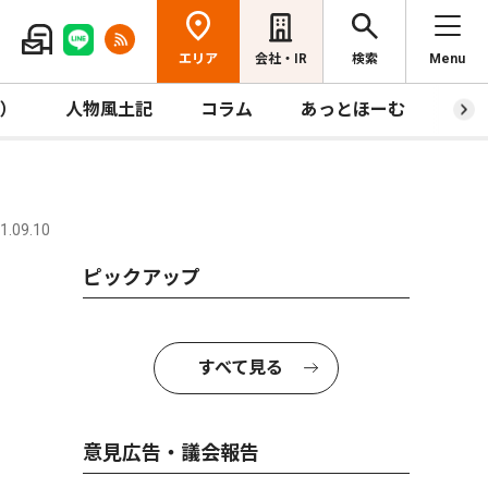
エリア
会社・IR
検索
Menu
R）
人物風土記
コラム
あっとほーむ
プレ
.09.10
ピックアップ
すべて見る
意見広告・議会報告