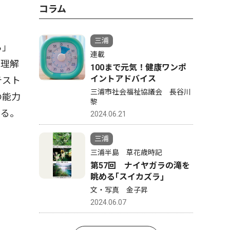
コラム
三浦
ら」
連載
の理解
100まで元気！健康ワンポ
イントアドバイス
テスト
三浦市社会福祉協議会 長谷川
の能力
黎
いる。
2024.06.21
三浦
三浦半島 草花歳時記
第57回 ナイヤガラの滝を
眺める｢スイカズラ｣
文・写真 金子昇
2024.06.07