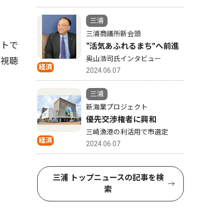
三浦
三浦商議所新会頭
ットで
“活気あふれるまち”へ前進
奥山浩司氏インタビュー
、視聴
経済
2024.06.07
三浦
新海業プロジェクト
優先交渉権者に興和
三崎漁港の利活用で市選定
経済
2024.06.07
三浦 トップニュースの記事を検
索