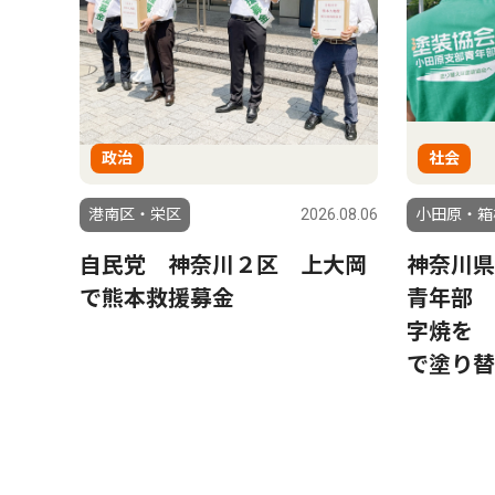
政治
社会
港南区・栄区
2026.08.06
小田原・箱
自民党 神奈川２区 上大岡
神奈川県
で熊本救援募金
青年部 
字焼を 
で塗り替