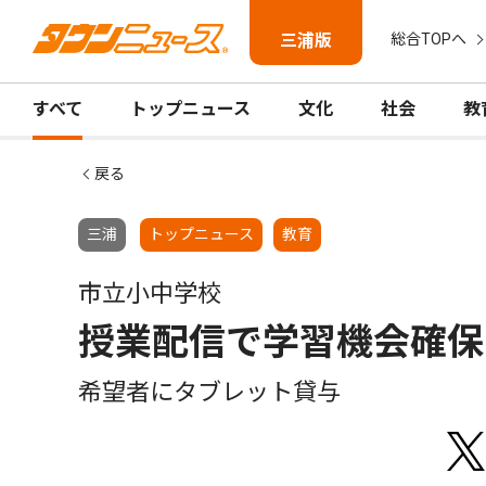
三浦版
総合TOPへ
すべて
トップニュース
文化
社会
教
戻る
三浦
トップニュース
教育
市立小中学校
授業配信で学習機会確保
希望者にタブレット貸与