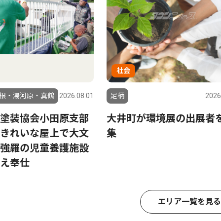
社会
根・湯河原・真鶴
2026.08.01
足柄
2026
塗装協会小田原支部
大井町が環境展の出展者
きれいな屋上で大文
集
強羅の児童養護施設
え奉仕
エリア一覧を見る