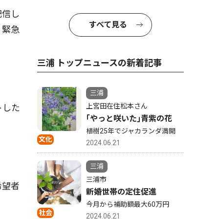
配信し
すべて見る
、緊急
三浦 トップニュースの新着記事
三浦
上宮田在住松本さん
トした
｢やっと咲いた｣青紫の花
植樹25年でジャカランダ満開
文化
2024.06.21
三浦
三浦市
希望者
新婚世帯の定住促進
今月から補助額最大60万円
社会
2024.06.21