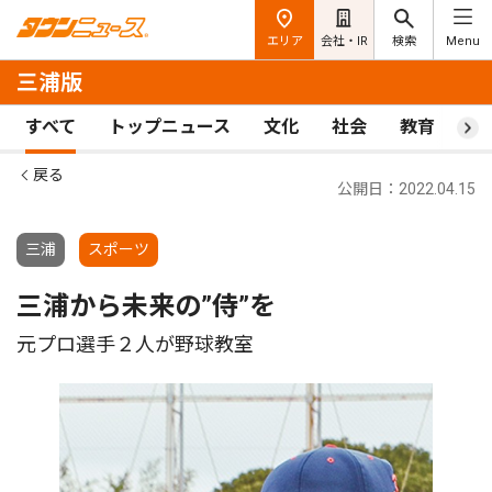
エリア
会社・IR
検索
Menu
三浦版
すべて
トップニュース
文化
社会
教育
ス
戻る
公開日：2022.04.15
三浦
スポーツ
三浦から未来の”侍”を
元プロ選手２人が野球教室