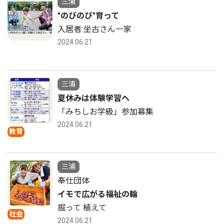
三浦
"のびのび"育って
入居者 坐古さん一家
2024.06.21
三浦
夏休みは体験学習へ
「みちしお学級」参加募集
2024.06.21
教育
三浦
奉仕団体
イモで広がる福祉の輪
掘って 植えて
社会
2024.06.21