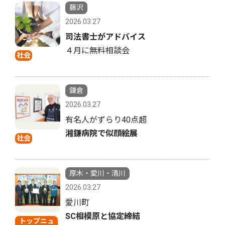
藤沢
2026.03.27
司法書士がアドバイス
４月に無料相談会
社会
鎌倉
2026.03.27
有名人がずらり40点超
湘鎌病院で似顔絵展
社会
厚木・愛川・清川
2026.03.27
愛川町
SC相模原と協定締結
トップニュ