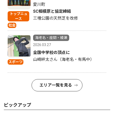
愛川町
SC相模原と協定締結
トップニュ
三増公園の天然芝を改修
ース
社会
海老名・座間・綾瀬
2026.03.27
全国中学校の頂点に
山崎絆太さん（海老名・有馬中）
スポーツ
エリア一覧を見る
ピックアップ