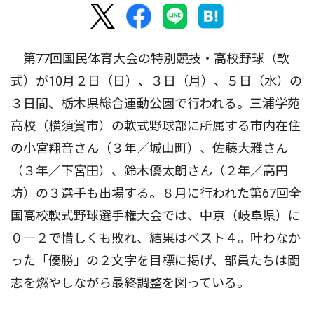
第77回国民体育大会の特別競技・高校野球（軟
式）が10月２日（日）、３日（月）、５日（水）の
３日間、栃木県総合運動公園で行われる。三浦学苑
高校（横須賀市）の軟式野球部に所属する市内在住
の小宮翔音さん（３年／城山町）、佐藤大雅さん
（３年／下宮田）、鈴木優太朗さん（２年／高円
坊）の３選手も出場する。８月に行われた第67回全
国高校軟式野球選手権大会では、中京（岐阜県）に
０―２で惜しくも敗れ、結果はベスト４。叶わなか
った「優勝」の２文字を目標に掲げ、部員たちは闘
志を燃やしながら最終調整を図っている。