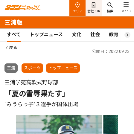
エリア
会社・IR
検索
Menu
三浦版
すべて
トップニュース
文化
社会
教育
ス
戻る
公開日：2022.09.23
三浦
スポーツ
トップニュース
三浦学苑高軟式野球部
「夏の雪辱果たす」
“みうらっ子”３選手が国体出場