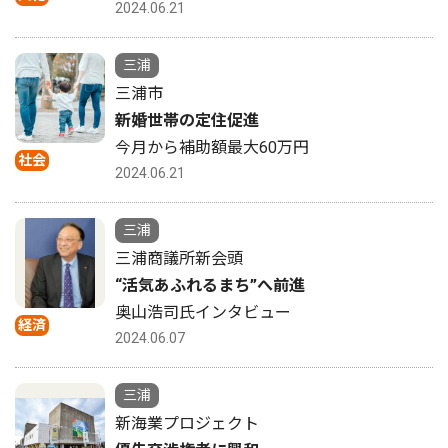
2024.06.21
三浦
三浦市
新婚世帯の定住促進
今月から補助額最大60万円
社会
2024.06.21
三浦
三浦商議所新会頭
“活気あふれるまち”へ前進
奥山浩司氏インタビュー
経済
2024.06.07
三浦
新海業プロジェクト