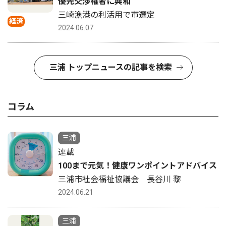
優先交渉権者に興和
三崎漁港の利活用で市選定
経済
2024.06.07
三浦 トップニュースの記事を検索
コラム
三浦
連載
100まで元気！健康ワンポイントアドバイス
三浦市社会福祉協議会 長谷川 黎
2024.06.21
三浦