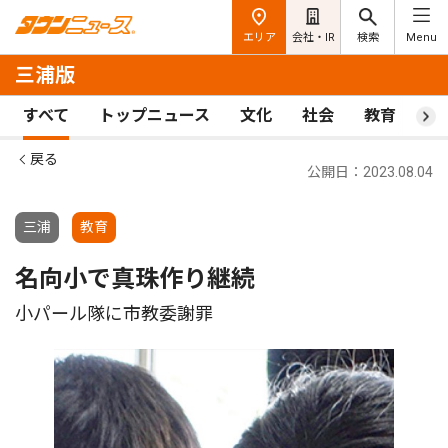
エリア
会社・IR
検索
Menu
三浦版
すべて
トップニュース
文化
社会
教育
ス
戻る
公開日：2023.08.04
三浦
教育
名向小で真珠作り継続
小パール隊に市教委謝罪