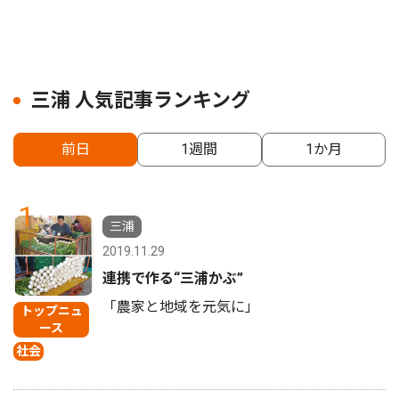
三浦 人気記事ランキング
前日
1週間
1か月
1
三浦
2019.11.29
連携で作る“三浦かぶ”
「農家と地域を元気に」
トップニュ
ース
社会