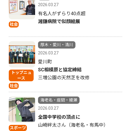
2026.03.27
有名人がずらり40点超
湘鎌病院で似顔絵展
社会
厚木・愛川・清川
2026.03.27
愛川町
SC相模原と協定締結
トップニュ
三増公園の天然芝を改修
ース
社会
海老名・座間・綾瀬
2026.03.27
全国中学校の頂点に
山崎絆太さん（海老名・有馬中）
スポーツ