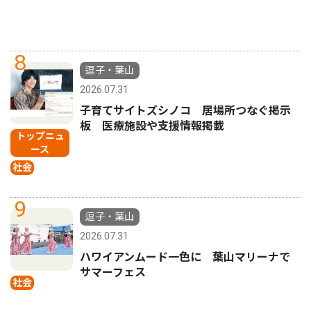
8
逗子・葉山
2026.07.31
子育てサイトズシノコ 居場所つなぐ掲示
板 医療施設や支援情報掲載
トップニュ
ース
社会
9
逗子・葉山
2026.07.31
ハワイアンムード一色に 葉山マリーナで
サマーフェス
社会