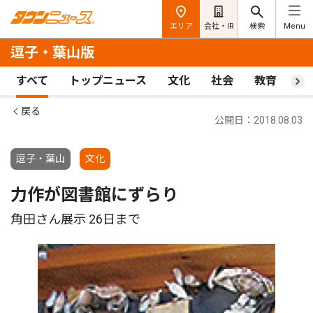
エリア
会社・IR
検索
Menu
逗子・葉山版
すべて
トップニュース
文化
社会
教育
ス
戻る
公開日：2018.08.03
逗子・葉山
文化
力作が図書館にずらり
角田さん展示 26日まで