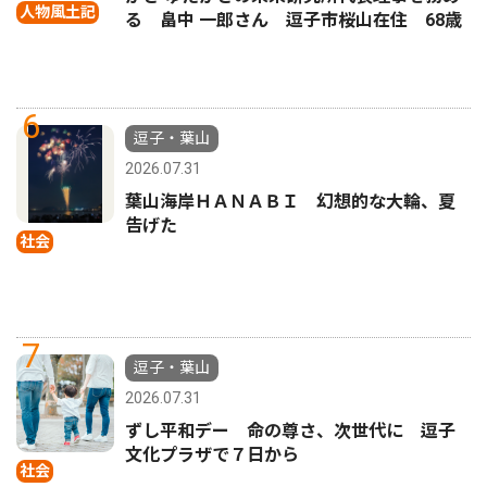
人物風土記
る 畠中 一郎さん 逗子市桜山在住 68歳
6
逗子・葉山
2026.07.31
葉山海岸ＨＡＮＡＢＩ 幻想的な大輪、夏
告げた
社会
7
逗子・葉山
2026.07.31
ずし平和デー 命の尊さ、次世代に 逗子
文化プラザで７日から
社会