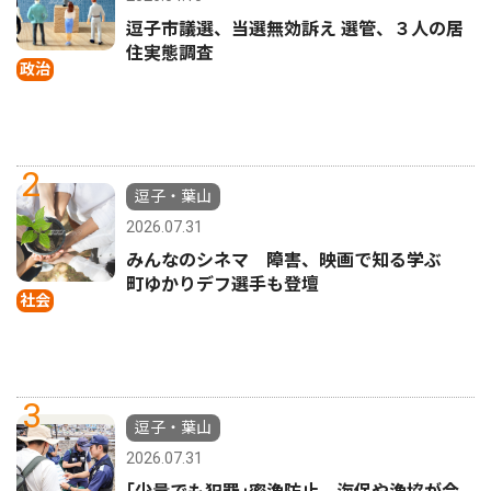
逗子市議選、当選無効訴え 選管、３人の居
住実態調査
政治
2
逗子・葉山
2026.07.31
みんなのシネマ 障害、映画で知る学ぶ
町ゆかりデフ選手も登壇
社会
3
逗子・葉山
2026.07.31