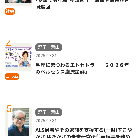
｢少量でも犯罪｣密漁防止 海保や漁協が合
同巡回
社会
4
逗子・葉山
2026.07.31
星座にまつわるエトセトラ 「２０２６年
のペルセウス座流星群」
コラム
5
逗子・葉山
2026.07.31
ALS患者やその家族を支援する(一財)すこや
かさ ゆたかさの未来研究所代表理事を務め