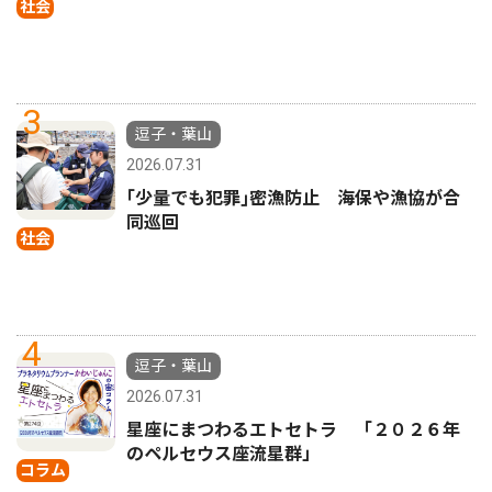
社会
3
逗子・葉山
2026.07.31
｢少量でも犯罪｣密漁防止 海保や漁協が合
同巡回
社会
4
逗子・葉山
2026.07.31
星座にまつわるエトセトラ 「２０２６年
のペルセウス座流星群」
コラム