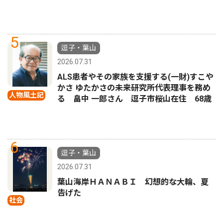
5
逗子・葉山
2026.07.31
ALS患者やその家族を支援する(一財)すこや
かさ ゆたかさの未来研究所代表理事を務め
人物風土記
る 畠中 一郎さん 逗子市桜山在住 68歳
6
逗子・葉山
2026.07.31
葉山海岸ＨＡＮＡＢＩ 幻想的な大輪、夏
告げた
社会