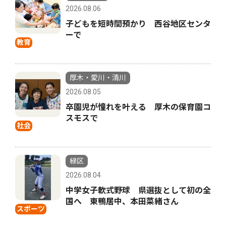
2026.08.06
子どもを短時間預かり 西谷地区センタ
ーで
教育
厚木・愛川・清川
2026.08.05
卒園児が憧れを叶える 厚木の保育園コ
スモスで
社会
緑区
2026.08.04
中学女子軟式野球 県選抜として初の全
国へ 東鴨居中、本田菜緒さん
スポーツ