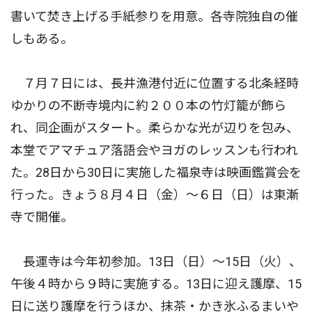
書いて焚き上げる手紙参りを用意。各寺院独自の催
しもある。
７月７日には、長井漁港付近に位置する北条経時
ゆかりの不断寺境内に約２００本の竹灯籠が飾ら
れ、同企画がスタート。柔らかな光が辺りを包み、
本堂でアマチュア落語会やヨガのレッスンも行われ
た。28日から30日に実施した福泉寺は映画鑑賞会を
行った。きょう８月４日（金）〜６日（日）は東漸
寺で開催。
長運寺は今年初参加。13日（日）〜15日（火）、
午後４時から９時に実施する。13日に迎え護摩、15
日に送り護摩を行うほか、抹茶・かき氷ふるまいや