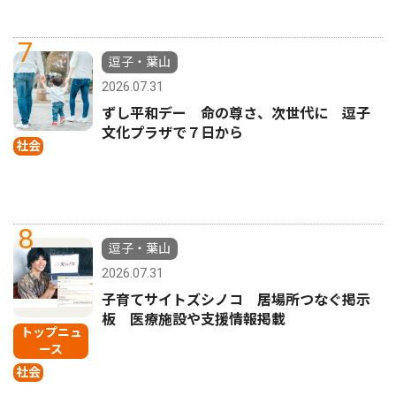
7
逗子・葉山
2026.07.31
ずし平和デー 命の尊さ、次世代に 逗子
文化プラザで７日から
社会
8
逗子・葉山
2026.07.31
子育てサイトズシノコ 居場所つなぐ掲示
板 医療施設や支援情報掲載
トップニュ
ース
社会