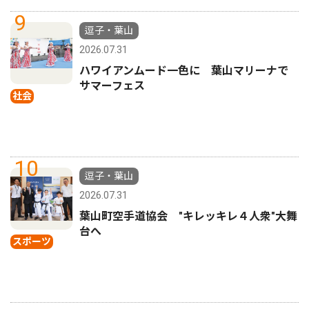
9
逗子・葉山
2026.07.31
ハワイアンムード一色に 葉山マリーナで
サマーフェス
社会
10
逗子・葉山
2026.07.31
葉山町空手道協会 "キレッキレ４人衆"大舞
台へ
スポーツ