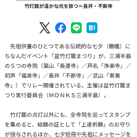
竹灯籠が温かな光を放つ＝長井・不断寺
先祖供養のひとつである伝統的な七夕（棚幡）に
ちなんだイベント「盆竹灯籠まつり」が、三浦半島
の５つの寺院（葉山「長運寺」／芦名「浄楽寺」／
初声「福泉寺」／長井「不断寺」／武山「東漸
寺」）でリレー開催されている。主催は盆竹灯籠ま
つり実行委員会（ＭＯＮＫＳ三浦半島）。
竹灯籠の点灯以外にも、全寺院を巡ってスタンプ
を集めると、結願の証として「上達祈願」のお守り
が授与されるほか、七夕短冊や先祖にメッセージを