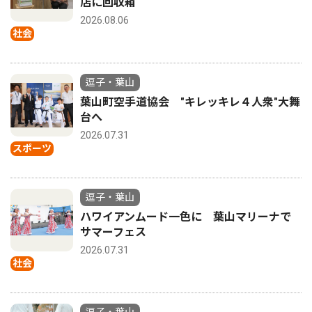
店に回収箱
2026.08.06
社会
逗子・葉山
葉山町空手道協会 "キレッキレ４人衆"大舞
台へ
2026.07.31
スポーツ
逗子・葉山
ハワイアンムード一色に 葉山マリーナで
サマーフェス
2026.07.31
社会
逗子・葉山