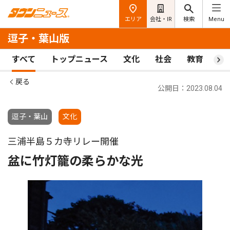
エリア
会社・IR
検索
Menu
逗子・葉山版
すべて
トップニュース
文化
社会
教育
ス
戻る
公開日：2023.08.04
逗子・葉山
文化
三浦半島５カ寺リレー開催
盆に竹灯籠の柔らかな光