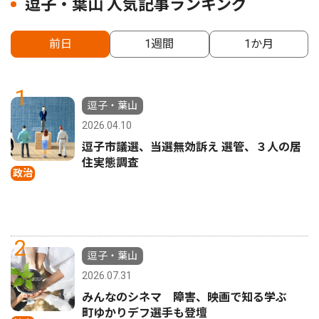
逗子・葉山 人気記事ランキング
前日
1週間
1か月
1
逗子・葉山
2026.04.10
逗子市議選、当選無効訴え 選管、３人の居
住実態調査
政治
2
逗子・葉山
2026.07.31
みんなのシネマ 障害、映画で知る学ぶ
町ゆかりデフ選手も登壇