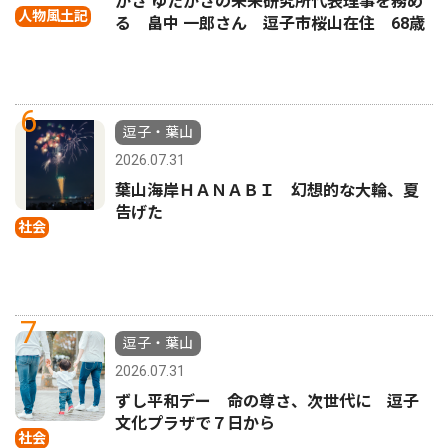
かさ ゆたかさの未来研究所代表理事を務め
人物風土記
る 畠中 一郎さん 逗子市桜山在住 68歳
6
逗子・葉山
2026.07.31
葉山海岸ＨＡＮＡＢＩ 幻想的な大輪、夏
告げた
社会
7
逗子・葉山
2026.07.31
ずし平和デー 命の尊さ、次世代に 逗子
文化プラザで７日から
社会