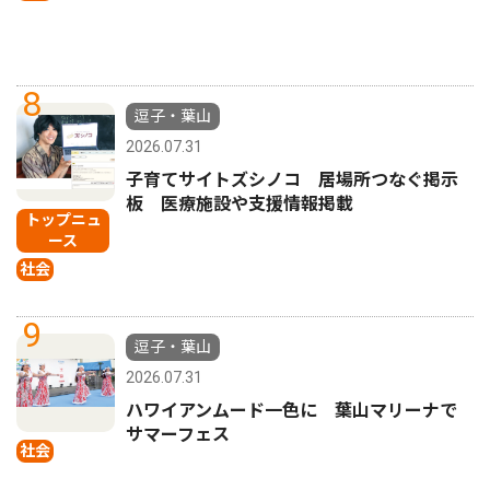
8
逗子・葉山
2026.07.31
子育てサイトズシノコ 居場所つなぐ掲示
板 医療施設や支援情報掲載
トップニュ
ース
社会
9
逗子・葉山
2026.07.31
ハワイアンムード一色に 葉山マリーナで
サマーフェス
社会