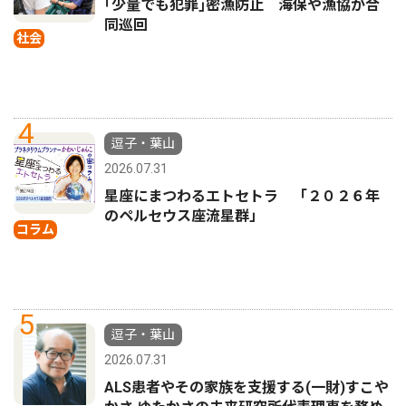
｢少量でも犯罪｣密漁防止 海保や漁協が合
同巡回
社会
4
逗子・葉山
2026.07.31
星座にまつわるエトセトラ 「２０２６年
のペルセウス座流星群」
コラム
5
逗子・葉山
2026.07.31
ALS患者やその家族を支援する(一財)すこや