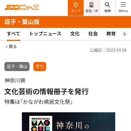
エリア
会社・IR
検索
Menu
逗子・葉山版
すべて
トップニュース
文化
社会
教育
ス
戻る
公開日：2023.09.08
逗子・葉山
文化
神奈川県
文化芸術の情報冊子を発行
特集は｢かながわ県民文化祭｣