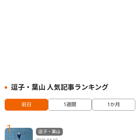
逗子・葉山 人気記事ランキング
前日
1週間
1か月
1
逗子・葉山