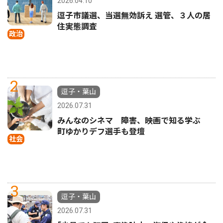
2026.04.10
逗子市議選、当選無効訴え 選管、３人の居
住実態調査
政治
2
逗子・葉山
2026.07.31
みんなのシネマ 障害、映画で知る学ぶ
町ゆかりデフ選手も登壇
社会
3
逗子・葉山
2026.07.31