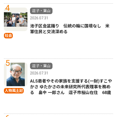
4
逗子・葉山
2026.07.31
池子区会盆踊り 伝統の輪に国境なし 米
軍住民と交流深める
社会
5
逗子・葉山
2026.07.31
ALS患者やその家族を支援する(一財)すこや
かさ ゆたかさの未来研究所代表理事を務め
人物風土記
る 畠中 一郎さん 逗子市桜山在住 68歳