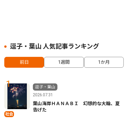
逗子・葉山 人気記事ランキング
前日
1週間
1か月
1
逗子・葉山
2026.07.31
葉山海岸ＨＡＮＡＢＩ 幻想的な大輪、夏
告げた
社会