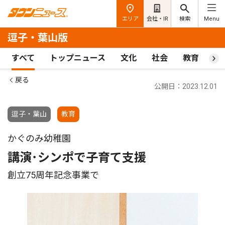
エリア
会社・IR
検索
Menu
逗子・葉山版
すべて
トップニュース
文化
社会
教育
ス
戻る
公開日：2023.12.01
逗子・葉山
教育
かぐのみ幼稚園
講演･シンポで子育て支援
創立75周年記念事業で