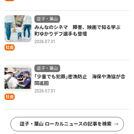
逗子・葉山
みんなのシネマ 障害、映画で知る学ぶ
町ゆかりデフ選手も登壇
2026.07.31
社会
逗子・葉山
｢少量でも犯罪｣密漁防止 海保や漁協が合
同巡回
2026.07.31
社会
逗子・葉山 ローカルニュースの記事を検索