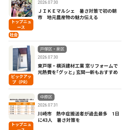
2026.07.30
ＪＩＫＥマルシェ 暑さ対策で初の朝
市 地元農産物の魅力伝える
トップニュ
ース
社会
戸塚区・泉区
2026.07.30
東戸塚・横浜建材工業 窓リフォームで
光熱費を｢グッと｣ 玄関一新もおすすめ
ピックアッ
プ（PR）
中原区
2026.07.31
川崎市 熱中症搬送者が過去最多 1日
に43人 暑さ対策を
トップニュ