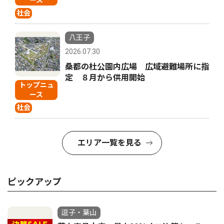
ース
社会
八王子
2026.07.30
桑都の杜公園内広場 広域避難場所に指
定 ８月から供用開始
トップニュ
ース
社会
エリア一覧を見る
ピックアップ
逗子・葉山