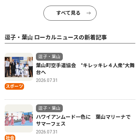
すべて見る
逗子・葉山 ローカルニュースの新着記事
逗子・葉山
葉山町空手道協会 "キレッキレ４人衆"大舞
台へ
2026.07.31
スポーツ
逗子・葉山
ハワイアンムード一色に 葉山マリーナで
サマーフェス
2026.07.31
社会