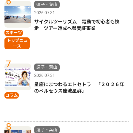
6
逗子・葉山
2026.07.31
サイクルツーリズム 電動で初心者も快
走 ツアー造成へ県実証事業
スポーツ
トップニュ
ース
7
逗子・葉山
2026.07.31
星座にまつわるエトセトラ 「２０２６年
のペルセウス座流星群」
コラム
8
逗子・葉山