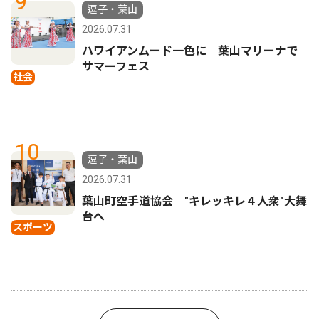
9
逗子・葉山
2026.07.31
ハワイアンムード一色に 葉山マリーナで
サマーフェス
社会
10
逗子・葉山
2026.07.31
葉山町空手道協会 "キレッキレ４人衆"大舞
台へ
スポーツ