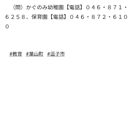
（問）かぐのみ幼稚園【電話】０４６・８７１・
６２５８、保育園【電話】０４６・８７２・６１０
０
#教育
#葉山町
#逗子市