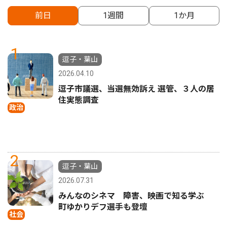
前日
1週間
1か月
1
逗子・葉山
2026.04.10
逗子市議選、当選無効訴え 選管、３人の居
住実態調査
政治
2
逗子・葉山
2026.07.31
みんなのシネマ 障害、映画で知る学ぶ
町ゆかりデフ選手も登壇
社会