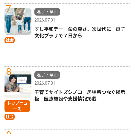
7
逗子・葉山
2026.07.31
ずし平和デー 命の尊さ、次世代に 逗子
文化プラザで７日から
社会
8
逗子・葉山
2026.07.31
子育てサイトズシノコ 居場所つなぐ掲示
板 医療施設や支援情報掲載
トップニュ
ース
社会