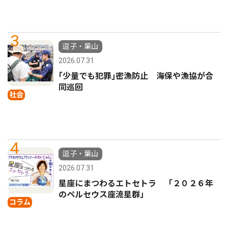
3
逗子・葉山
2026.07.31
｢少量でも犯罪｣密漁防止 海保や漁協が合
同巡回
社会
4
逗子・葉山
2026.07.31
星座にまつわるエトセトラ 「２０２６年
のペルセウス座流星群」
コラム