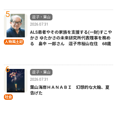
5
逗子・葉山
2026.07.31
ALS患者やその家族を支援する(一財)すこや
かさ ゆたかさの未来研究所代表理事を務め
人物風土記
る 畠中 一郎さん 逗子市桜山在住 68歳
6
逗子・葉山
2026.07.31
葉山海岸ＨＡＮＡＢＩ 幻想的な大輪、夏
告げた
社会