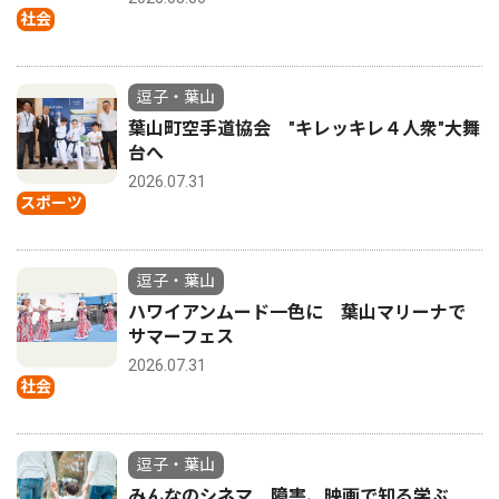
社会
逗子・葉山
葉山町空手道協会 "キレッキレ４人衆"大舞
台へ
2026.07.31
スポーツ
逗子・葉山
ハワイアンムード一色に 葉山マリーナで
サマーフェス
2026.07.31
社会
逗子・葉山
みんなのシネマ 障害、映画で知る学ぶ