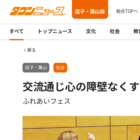
逗子・葉山版
総合TOPへ
すべて
トップニュース
文化
社会
教
戻る
逗子・葉山
社会
交流通じ心の障壁なくす
ふれあいフェス