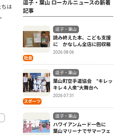
逗子・葉山 ローカルニュースの新着
たちは
記事
。
逗子・葉山
読み終えた本、こども支援
に かなしん全店に回収箱
2026.08.06
社会
逗子・葉山
葉山町空手道協会 "キレッ
キレ４人衆"大舞台へ
2026.07.31
スポーツ
逗子・葉山
ハワイアンムード一色に
葉山マリーナでサマーフェ