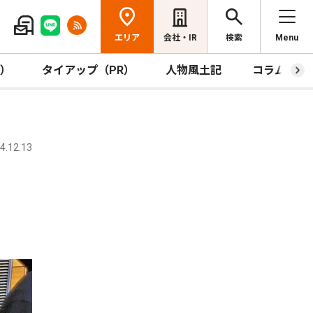
エリア
会社・IR
検索
Menu
R）
タイアップ（PR）
人物風土記
コラム
.12.13