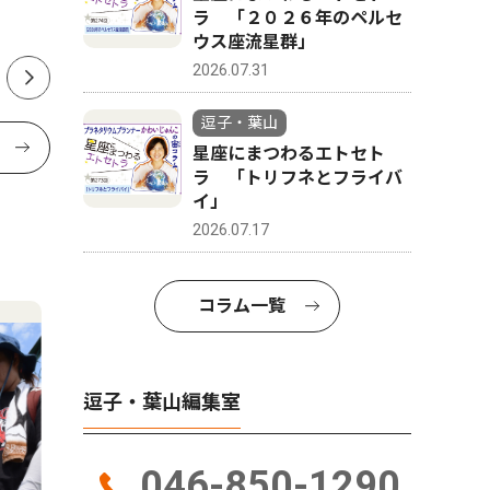
ラ 「２０２６年のペルセ
山在住 6
ウス座流星群」
2026.07.31
逗子・葉山
星座にまつわるエトセト
ラ 「トリフネとフライバ
イ」
2026.07.17
コラム一覧
逗子・葉山編集室
046-850-1290