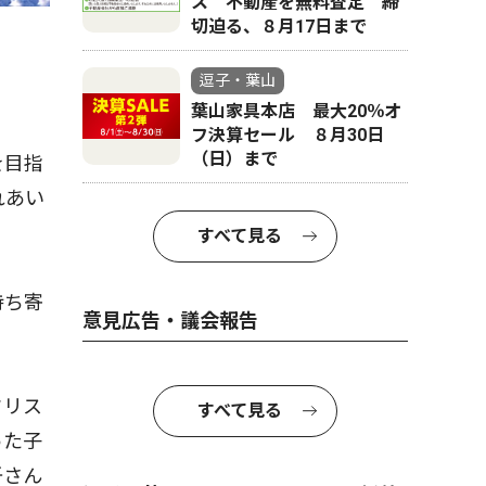
ス 不動産を無料査定 締
切迫る、８月17日まで
逗子・葉山
葉山家具本店 最大20％オ
フ決算セール ８月30日
（日）まで
を目指
れあい
すべて見る
持ち寄
意見広告・議会報告
クリス
すべて見る
った子
吾さん