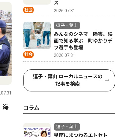
4
5
ス
社会
2026.07.31
逗子・葉山
みんなのシネマ 障害、映
画で知る学ぶ 町ゆかりデ
フ選手も登壇
社会
2026.07.31
逗子・葉山 ローカルニュースの
コラム
人物風土
記事を検索
.07.31
逗子・葉山
2026.07.31
逗子・葉山
 海
星座にまつわるエトセトラ
ALS患
コラム
「２０２６年のペルセウス座
る(一財)
流星群」
の未来研
逗子・葉山
る 畠中
星座にまつわるエトセト