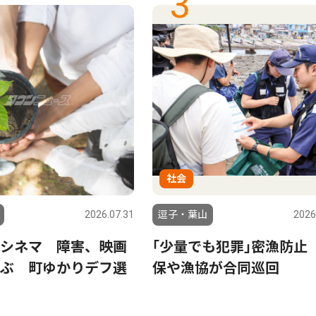
3
社会
2026.07.31
逗子・葉山
2026
シネマ 障害、映画
｢少量でも犯罪｣密漁防止
ぶ 町ゆかりデフ選
保や漁協が合同巡回