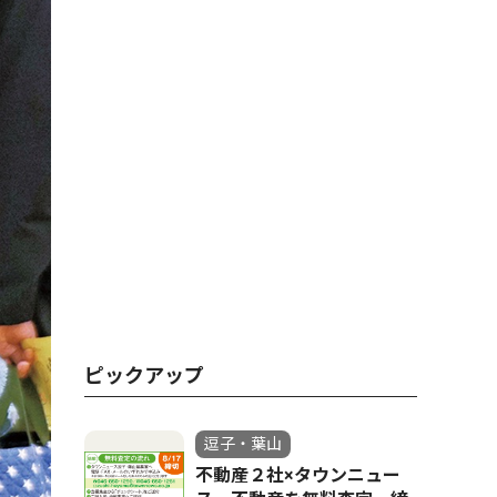
ピックアップ
逗子・葉山
不動産２社×タウンニュー