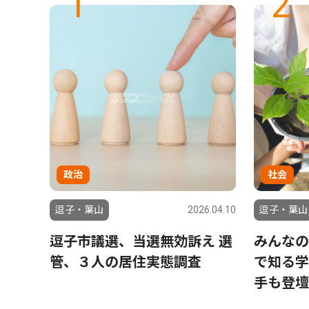
1
2
政治
社会
6.07.31
逗子・葉山
2026.04.10
逗子・葉山
レッキ
逗子市議選、当選無効訴え 選
みんなの
管、３人の居住実態調査
で知る学
手も登壇