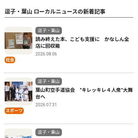
逗子・葉山 ローカルニュースの新着記事
逗子・葉山
読み終えた本、こども支援に かなしん全
店に回収箱
2026.08.06
社会
逗子・葉山
葉山町空手道協会 "キレッキレ４人衆"大舞
台へ
2026.07.31
スポーツ
逗子・葉山