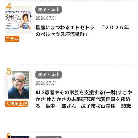
4
逗子・葉山
2026.07.31
星座にまつわるエトセトラ 「２０２６年
のペルセウス座流星群」
コラム
5
逗子・葉山
2026.07.31
ALS患者やその家族を支援する(一財)すこや
かさ ゆたかさの未来研究所代表理事を務め
人物風土記
る 畠中 一郎さん 逗子市桜山在住 68歳
6