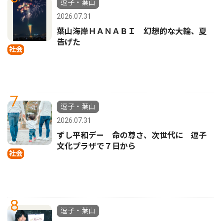
逗子・葉山
2026.07.31
葉山海岸ＨＡＮＡＢＩ 幻想的な大輪、夏
告げた
社会
7
逗子・葉山
2026.07.31
ずし平和デー 命の尊さ、次世代に 逗子
文化プラザで７日から
社会
8
逗子・葉山