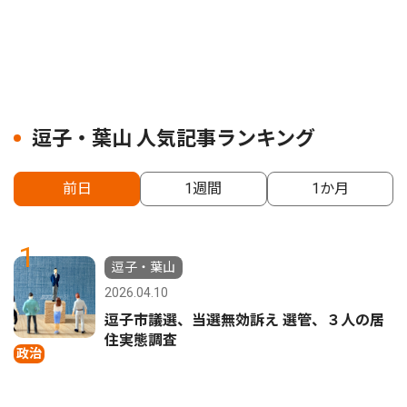
逗子・葉山 人気記事ランキング
前日
1週間
1か月
1
逗子・葉山
2026.04.10
逗子市議選、当選無効訴え 選管、３人の居
住実態調査
政治