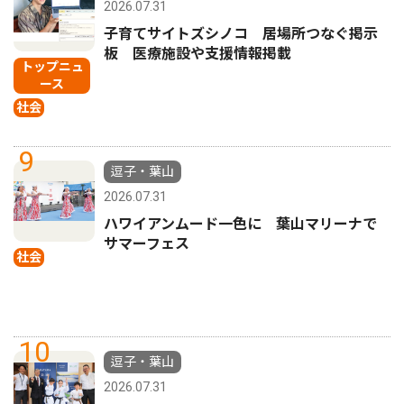
2026.07.31
子育てサイトズシノコ 居場所つなぐ掲示
板 医療施設や支援情報掲載
トップニュ
ース
社会
9
逗子・葉山
2026.07.31
ハワイアンムード一色に 葉山マリーナで
サマーフェス
社会
10
逗子・葉山
2026.07.31