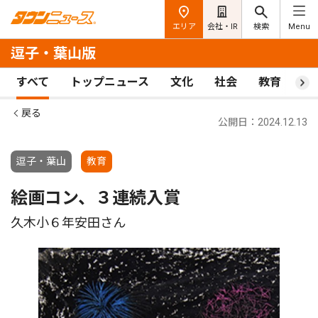
エリア
会社・IR
検索
Menu
逗子・葉山版
すべて
トップニュース
文化
社会
教育
ス
戻る
公開日：2024.12.13
逗子・葉山
教育
絵画コン、３連続入賞
久木小６年安田さん