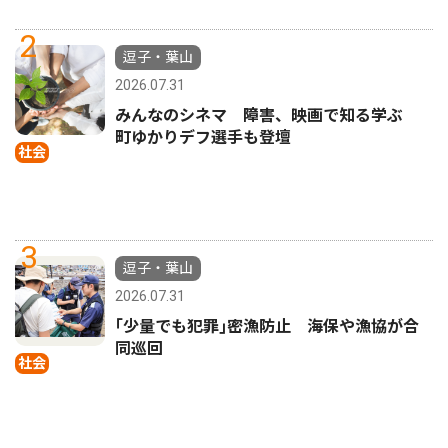
2
逗子・葉山
2026.07.31
みんなのシネマ 障害、映画で知る学ぶ
町ゆかりデフ選手も登壇
社会
3
逗子・葉山
2026.07.31
｢少量でも犯罪｣密漁防止 海保や漁協が合
同巡回
社会