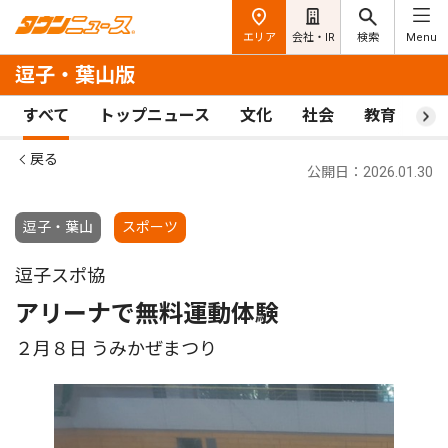
エリア
会社・IR
検索
Menu
逗子・葉山版
すべて
トップニュース
文化
社会
教育
ス
戻る
公開日：2026.01.30
逗子・葉山
スポーツ
逗子スポ協
アリーナで無料運動体験
２月８日 うみかぜまつり