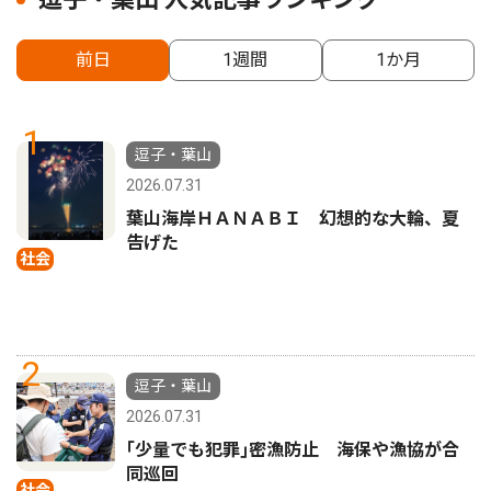
前日
1週間
1か月
1
逗子・葉山
2026.07.31
葉山海岸ＨＡＮＡＢＩ 幻想的な大輪、夏
告げた
社会
2
逗子・葉山
2026.07.31
｢少量でも犯罪｣密漁防止 海保や漁協が合
同巡回
社会