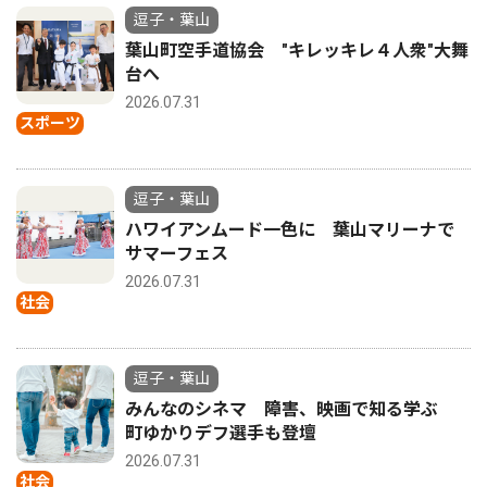
逗子・葉山
葉山町空手道協会 "キレッキレ４人衆"大舞
台へ
2026.07.31
スポーツ
逗子・葉山
ハワイアンムード一色に 葉山マリーナで
サマーフェス
2026.07.31
社会
逗子・葉山
みんなのシネマ 障害、映画で知る学ぶ
町ゆかりデフ選手も登壇
2026.07.31
社会