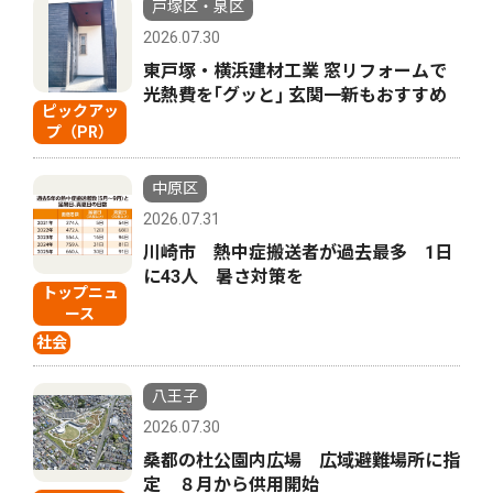
戸塚区・泉区
2026.07.30
東戸塚・横浜建材工業 窓リフォームで
光熱費を｢グッと｣ 玄関一新もおすすめ
ピックアッ
プ（PR）
中原区
2026.07.31
川崎市 熱中症搬送者が過去最多 1日
に43人 暑さ対策を
トップニュ
ース
社会
八王子
2026.07.30
桑都の杜公園内広場 広域避難場所に指
定 ８月から供用開始