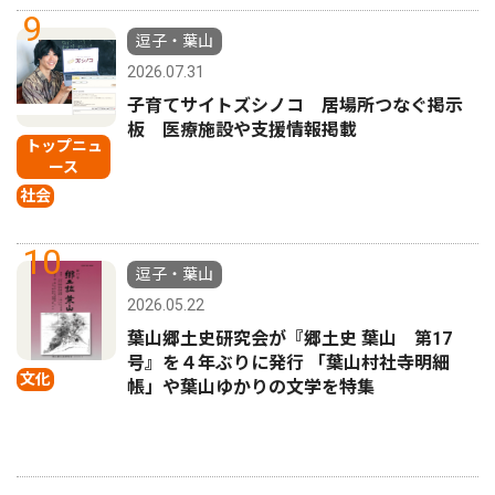
9
逗子・葉山
2026.07.31
子育てサイトズシノコ 居場所つなぐ掲示
板 医療施設や支援情報掲載
トップニュ
ース
社会
10
逗子・葉山
2026.05.22
葉山郷土史研究会が『郷土史 葉山 第17
号』を４年ぶりに発行 「葉山村社寺明細
文化
帳」や葉山ゆかりの文学を特集