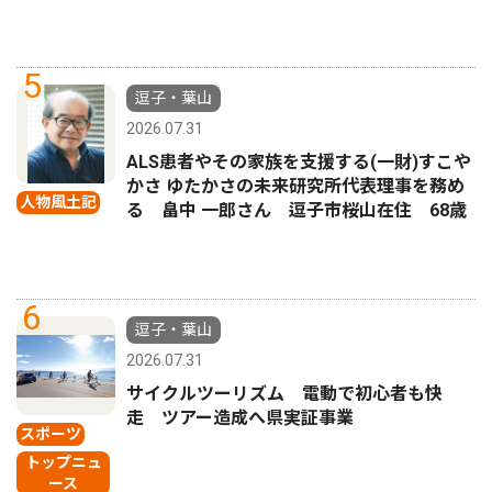
5
逗子・葉山
2026.07.31
ALS患者やその家族を支援する(一財)すこや
かさ ゆたかさの未来研究所代表理事を務め
人物風土記
る 畠中 一郎さん 逗子市桜山在住 68歳
6
逗子・葉山
2026.07.31
サイクルツーリズム 電動で初心者も快
走 ツアー造成へ県実証事業
スポーツ
トップニュ
ース