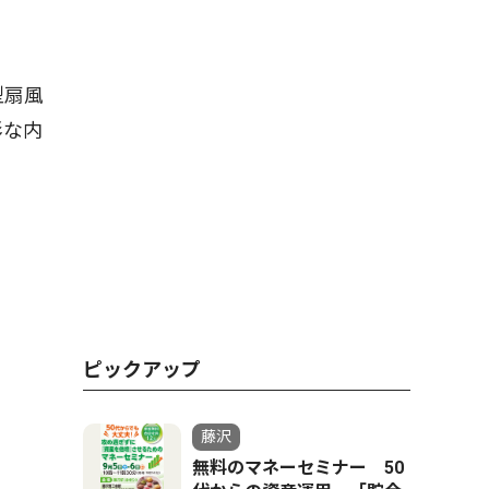
型扇風
彩な内
ピックアップ
藤沢
無料のマネーセミナー 50