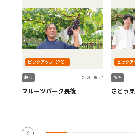
ピックアップ（PR）
ピックア
6.08.07
藤沢
2026.08.07
藤沢
、9、
フルーツパーク長後
さとう果