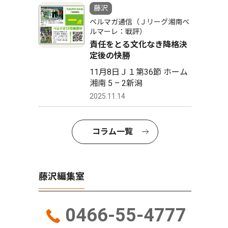
藤沢
ベルマガ通信（Ｊリーグ湘南ベ
ルマーレ：戦評）
責任をとる文化なき降格決
定後の快勝
11月8日Ｊ１第36節 ホーム
湘南 5 – 2新潟
2025.11.14
コラム一覧
藤沢編集室
0466-55-4777