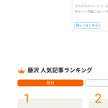
それぞれのペースで。
浜きりん学園には2〜7
（...
詳しくはこちら
藤沢 人気記事ランキング
前日
1
2