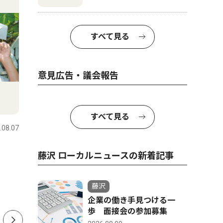
すべて見る
意見広告・議会報告
スポーツ
トップニュース
文化
すべて見る
.08.07
藤沢
2026.08.07
藤沢
アクラブ藤沢 ジュニア五
東リ町の
藤沢 ローカルニュースの新着記事
輪、目指すは頂点 ASで小中
1500万
学生6人出場
へ
藤沢
企業の働き手見つける一
歩 面接会の参加募集