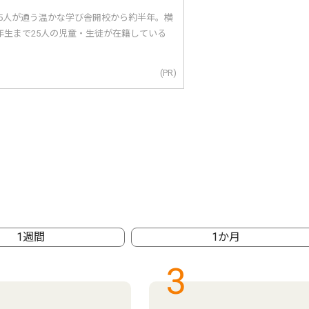
25人が通う温かな学び舎開校から約半年。横
年生まで25人の児童・生徒が在籍している
(PR)
1週間
1か月
3