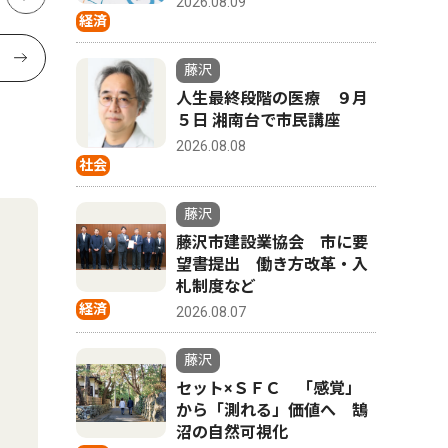
2026.08.09
経済
藤沢
人生最終段階の医療 ９月
５日 湘南台で市民講座
2026.08.08
社会
藤沢
藤沢市建設業協会 市に要
望書提出 働き方改革・入
札制度など
経済
2026.08.07
藤沢
セット×ＳＦＣ 「感覚」
から「測れる」価値へ 鵠
沼の自然可視化