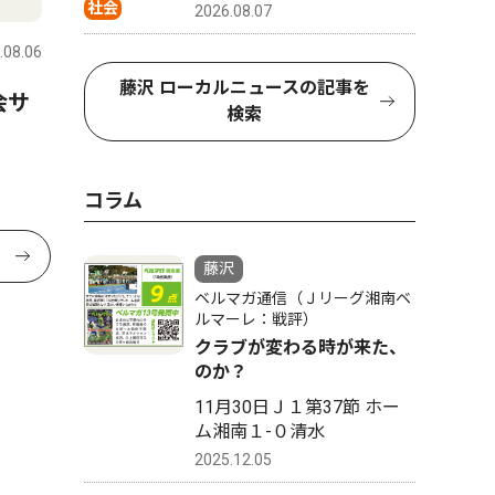
社会
2026.08.07
.08.06
藤沢 ローカルニュースの記事を
会サ
検索
コラム
藤沢
ベルマガ通信（Ｊリーグ湘南ベ
ルマーレ：戦評）
クラブが変わる時が来た、
のか？
11月30日Ｊ１第37節 ホー
ム湘南１-０清水
2025.12.05