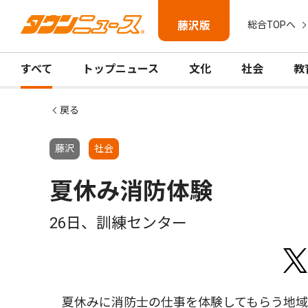
藤沢版
総合TOPへ
すべて
トップニュース
文化
社会
教
戻る
藤沢
社会
夏休み消防体験
26日、訓練センター
夏休みに消防士の仕事を体験してもらう地域