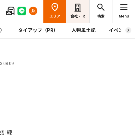
エリア
会社・IR
検索
Menu
R）
タイアップ（PR）
人物風土記
イベント
.08.09
災訓練