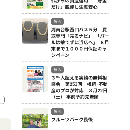
代からの資産運用 「貯金
だけ」脱却し生涯安心
藤沢
湘南台駅西口バス５分 買
取専門「売るナビ」 ｢パー
ルは捨てずに当店へ｣ ８月
末まで１０００円保証キャ
ンペーン
藤沢
３千人超える実績の無料相
談会 第253回 相続･不動
産のプロが対応 ８月22日
（土） 事前予約先着順
藤沢
4
5
フルーツパーク長後