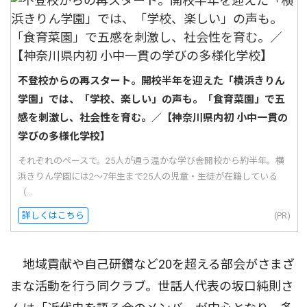
不登校からの再スタート。開校半年を迎えた「横浜きりん
学園」では、「学校、楽しい」の声も。「食育菜園」で五
感を刺激し、社会性を育む。／【神奈川県内初 小中一貫の
学びの多様化学校】
それぞれのペースで。25人が通う温かな学び舎開校から約半年。横
浜きりん学園には2〜7年生まで25人の児童・生徒が在籍している
（...
詳しくはこちら
(PR)
地域貢献や自己研鑽など20を超える部会がさまざ
まな活動を行う同クラブ。世話人代表の坂口純則さ