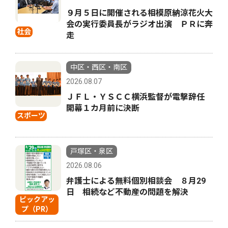
９月５日に開催される相模原納涼花火大
会の実行委員長がラジオ出演 ＰＲに奔
社会
走
中区・西区・南区
2026.08.07
ＪＦＬ・ＹＳＣＣ横浜監督が電撃辞任
開幕１カ月前に決断
スポーツ
戸塚区・泉区
2026.08.06
弁護士による無料個別相談会 ８月29
日 相続など不動産の問題を解決
ピックアッ
プ（PR）