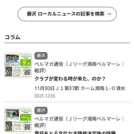
藤沢 ローカルニュースの記事を検索
コラム
藤沢
ベルマガ通信（Ｊリーグ湘南ベルマーレ：
戦評）
クラブが変わる時が来た、のか？
11月30日Ｊ１第37節 ホーム湘南１-０清水
2025.12.05
藤沢
ベルマガ通信（Ｊリーグ湘南ベルマーレ：
戦評）
責任をとる文化なき降格決定後の快勝