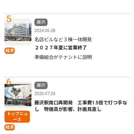
5
藤沢
2024.06.28
名店ビルなど３棟一体開発
２０２７年夏に営業終了
経済
準備組合がテナントに説明
6
藤沢
2026.07.24
藤沢駅南口再開発 工事費1.5倍で打つ手な
し 物価高が影響、計画見直し
トップニュ
ース
経済