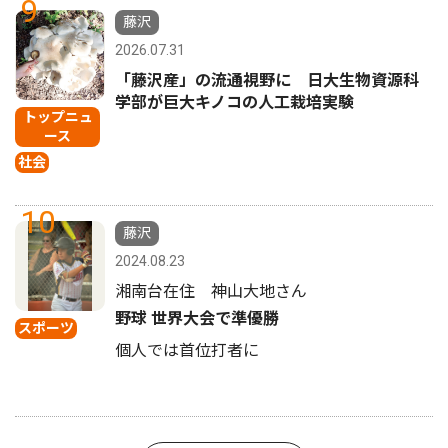
9
藤沢
2026.07.31
「藤沢産」の流通視野に 日大生物資源科
学部が巨大キノコの人工栽培実験
トップニュ
ース
社会
10
藤沢
2024.08.23
湘南台在住 神山大地さん
野球 世界大会で準優勝
スポーツ
個人では首位打者に