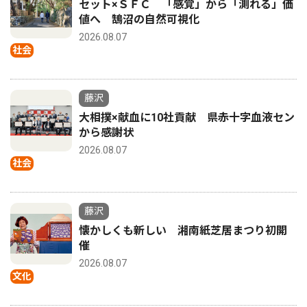
セット×ＳＦＣ 「感覚」から「測れる」価
値へ 鵠沼の自然可視化
2026.08.07
社会
藤沢
大相撲×献血に10社貢献 県赤十字血液セン
から感謝状
2026.08.07
社会
藤沢
懐かしくも新しい 湘南紙芝居まつり初開
催
2026.08.07
文化