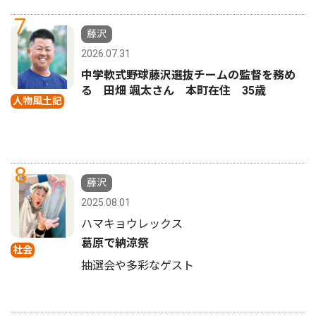
7
藤沢
2026.07.31
中学軟式野球藤沢選抜チームの監督を務め
る 田畑 颯太さん 本町在住 35歳
人物風土記
8
藤沢
2025.08.01
ハマキョウレックス
葛原で納涼祭
社会
抽選会や多彩なゲスト