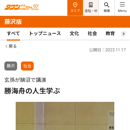
エリア
会社・IR
検索
Menu
藤沢版
すべて
トップニュース
文化
社会
教育
ス
戻る
公開日：2023.11.17
藤沢
社会
玄孫が鵠沼で講演
勝海舟の人生学ぶ