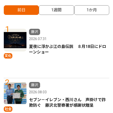
前日
1週間
1か月
1
藤沢
2026.07.31
夏夜に浮かぶ江の島伝説 ８月18日にドロ
ーンショー
文化
2
藤沢
2026.08.03
セブン－イレブン・西川さん 声掛けで詐
欺防ぐ 藤沢北警察署が感謝状贈呈
社会