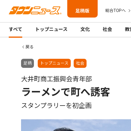
足柄版
総合TOPへ
すべて
トップニュース
文化
社会
教
戻る
足柄
トップニュース
社会
大井町商工振興会青年部
ラーメンで町へ誘客
スタンプラリーを初企画