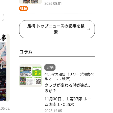
2026.08.01
社会
足柄 トップニュースの記事を検
4
5
索
コラム
足柄
ベルマガ通信（Ｊリーグ湘南ベ
ルマーレ：戦評）
クラブが変わる時が来た、
のか？
社会
社会
11月30日Ｊ１第37節 ホー
ム湘南１-０清水
.05.02
足柄
2026.08.01
足柄
2025.12.05