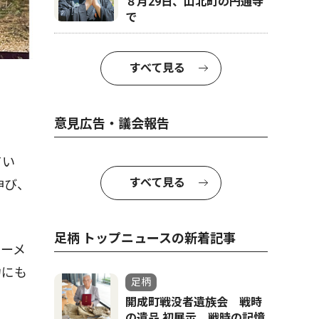
８月29日、山北町の円通寺
で
すべて見る
意見広告・議会報告
てい
すべて見る
伸び、
足柄 トップニュースの新着記事
ーメ
力にも
足柄
開成町戦没者遺族会 戦時
の遺品 初展示 戦時の記憶