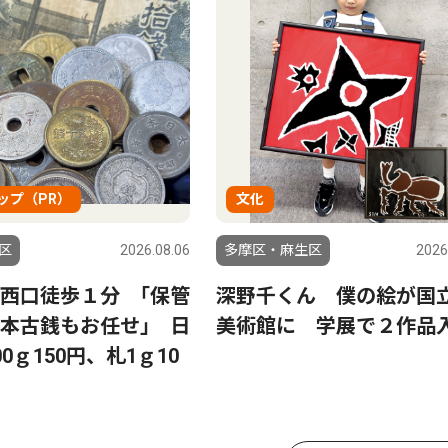
ップ（PR）
文化
区
2026.08.06
多摩区・麻生区
2026
西口徒歩１分 ｢保管
深野千くん 僕の絵が国
本古銭もお任せ｣ 日
美術館に 学展で２作品
0ｇ150円、札1ｇ10