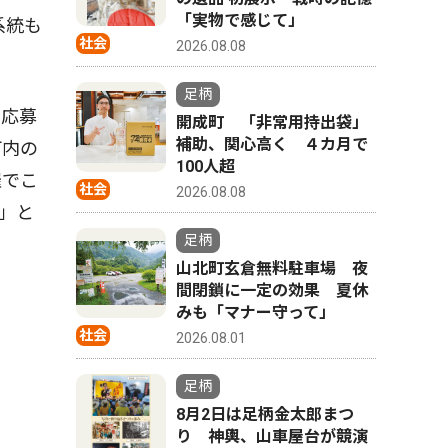
「実物で感じて」
系統も
社会
2026.08.08
足柄
に応募
開成町 「非常用持出袋」
補助、関心高く ４カ月で
町内の
100人超
催でこ
社会
2026.08.08
」と
足柄
山北町玄倉無料駐車場 夜
間閉鎖に一定の効果 夏休
みも「マナー守って」
社会
2026.08.01
足柄
8月2日は足柄金太郎まつ
り 神輿、山車屋台が競演