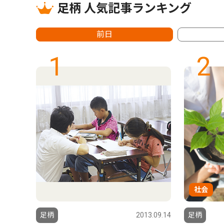
足柄 人気記事ランキング
前日
1
2
社会
6.08.01
足柄
2013.09.14
足柄