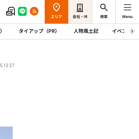
エリア
会社・IR
検索
Menu
R）
タイアップ（PR）
人物風土記
イベント
.12.27