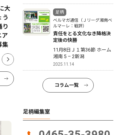
日に大
「ＫＯＵＧＥＩ ＥＸＰＯ ㏌
神奈川県
足柄
ょう
ＫＡＮＡＧＡＷＡ」イベント
殊詐欺等
ベルマガ通信（Ｊリーグ湘南ベ
踊り
に堀田真由さん、磯村勇斗さ
状
ルマーレ：戦評）
責任をとる文化なき降格決
ニア
んの出演決定
定後の快勝
募集
11月8日Ｊ１第36節 ホーム
湘南 5 – 2新潟
2025.11.14
コラム一覧
足柄編集室
0465-35-3980