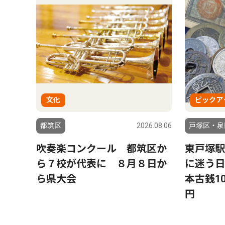
文化
ピックア
都筑区
2026.08.06
戸塚区・泉
吹奏楽コンクール 都筑区か
東戸塚駅
ら７校が代表に ８月８日か
に迷う日
ら県大会
本古銭10
円