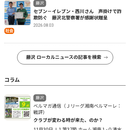
藤沢
セブン－イレブン・西川さん 声掛けで詐
欺防ぐ 藤沢北警察署が感謝状贈呈
2026.08.03
社会
藤沢 ローカルニュースの記事を検索
コラム
藤沢
ベルマガ通信（Ｊリーグ湘南ベルマーレ：
戦評）
クラブが変わる時が来た、のか？
11月30日Ｊ１第37節 ホーム湘南１-０清水