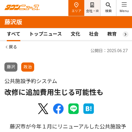
エリア
会社・IR
検索
Menu
藤沢版
すべて
トップニュース
文化
社会
教育
ス
戻る
公開日：2025.06.27
藤沢
政治
公共施設予約システム
改修に追加費用生じる可能性も
藤沢市が今年１月にリニューアルした公共施設予