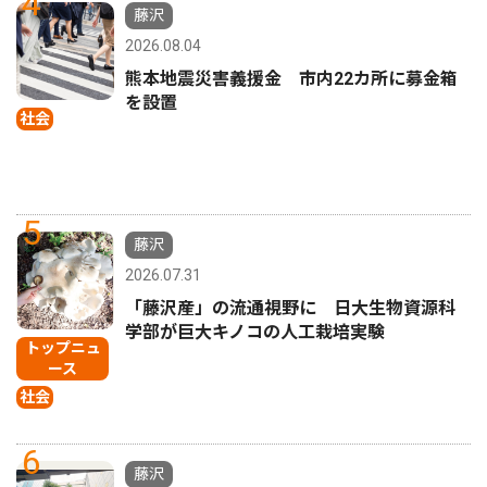
4
藤沢
2026.08.04
熊本地震災害義援金 市内22カ所に募金箱
を設置
社会
5
藤沢
2026.07.31
「藤沢産」の流通視野に 日大生物資源科
学部が巨大キノコの人工栽培実験
トップニュ
ース
社会
6
藤沢