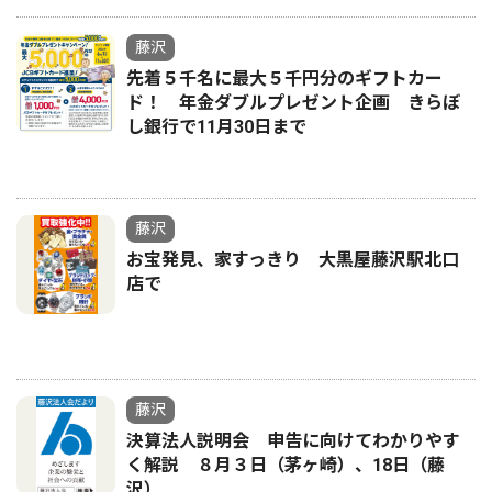
藤沢
先着５千名に最大５千円分のギフトカー
ド！ 年金ダブルプレゼント企画 きらぼ
し銀行で11月30日まで
藤沢
お宝発見、家すっきり 大黒屋藤沢駅北口
店で
藤沢
決算法人説明会 申告に向けてわかりやす
く解説 ８月３日（茅ヶ崎）、18日（藤
沢）