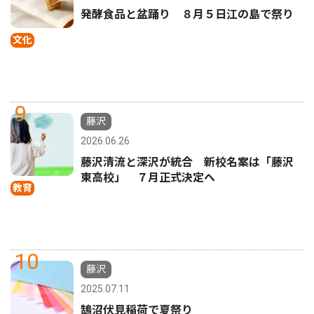
発酵食品と盆踊り ８月５日江の島で祭り
文化
9
藤沢
2026.06.26
藤沢清流と深沢が統合 新校名案は「藤沢
東高校」 ７月正式決定へ
教育
10
藤沢
2025.07.11
鵠沼伏見稲荷で夏祭り