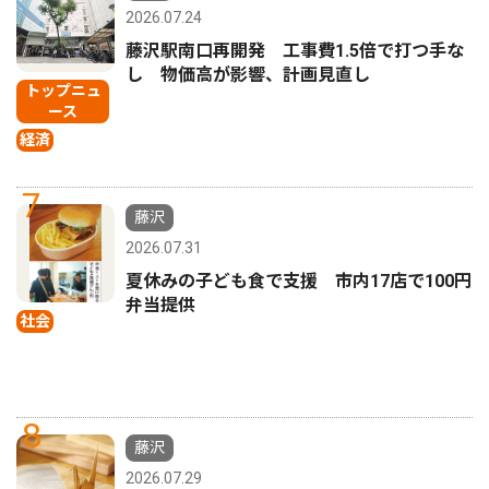
2026.07.24
藤沢駅南口再開発 工事費1.5倍で打つ手な
し 物価高が影響、計画見直し
トップニュ
ース
経済
7
藤沢
2026.07.31
夏休みの子ども食で支援 市内17店で100円
弁当提供
社会
8
藤沢
2026.07.29