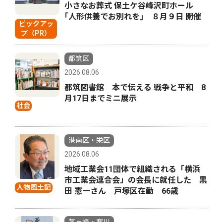
小さなお葬式 保土ケ谷峰沢町ホール
｢人形供養でお別れを｣ ８月９日 開催
ピックアッ
プ（PR）
都筑区
2026.08.06
都筑図書館 本で伝える 戦争と平和 8
月17日までミニ展示
社会
港南区・栄区
2026.08.06
地域工業会11団体で組織される「横浜
市工業会連合会」の会長に就任した 黒
人物風土記
田 憲一さん 戸塚区在勤 66歳