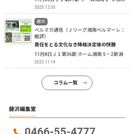
2025.12.05
藤沢
ベルマガ通信（Ｊリーグ湘南ベルマーレ：
戦評）
責任をとる文化なき降格決定後の快勝
11月8日Ｊ１第36節 ホーム湘南 5 – 2新潟
2025.11.14
コラム一覧
藤沢編集室
0466-55-4777