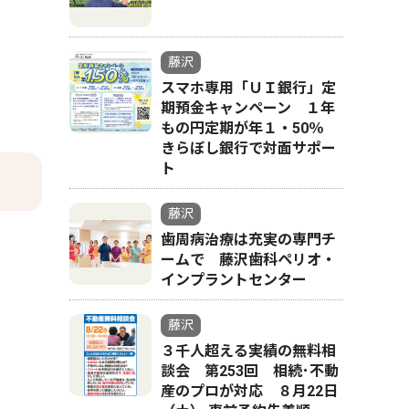
藤沢
スマホ専用「ＵＩ銀行」定
期預金キャンペーン １年
もの円定期が年１・50％
きらぼし銀行で対面サポー
ト
藤沢
歯周病治療は充実の専門チ
ームで 藤沢歯科ペリオ・
インプラントセンター
藤沢
３千人超える実績の無料相
談会 第253回 相続･不動
産のプロが対応 ８月22日