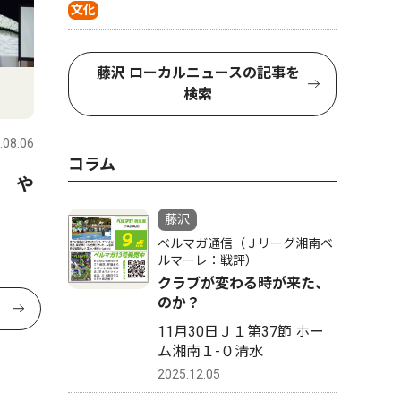
文化
藤沢 ローカルニュースの記事を
検索
.08.06
コラム
 や
藤沢
ベルマガ通信（Ｊリーグ湘南ベ
ルマーレ：戦評）
クラブが変わる時が来た、
のか？
11月30日Ｊ１第37節 ホー
ム湘南１-０清水
2025.12.05