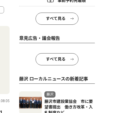
（土） 事前予約先着順
すべて見る
4
5
意見広告・議会報告
すべて見る
藤沢 ローカルニュースの新着記事
文化
経済
藤沢
.08.05
藤沢
2026.07.29
藤沢
藤沢市建設業協会 市に要
望書提出 働き方改革・入
名店ビルなど
1
発酵食品と盆踊り ８月５日
札制度など