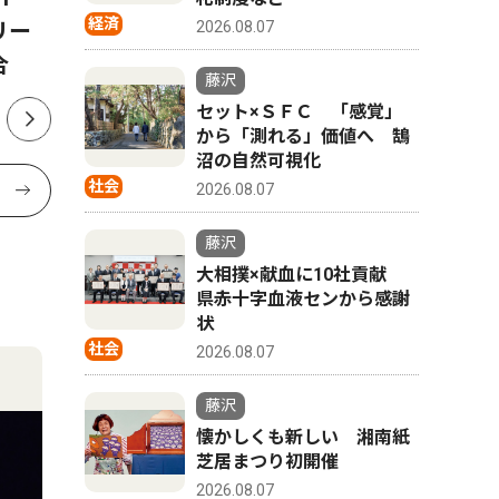
２０２７
経済
リー
江の島で祭り
2026.08.07
合
準備組合が
藤沢
セット×ＳＦＣ 「感覚」
から「測れる」価値へ 鵠
沼の自然可視化
社会
2026.08.07
藤沢
大相撲×献血に10社貢献
県赤十字血液センから感謝
状
社会
2026.08.07
藤沢
懐かしくも新しい 湘南紙
芝居まつり初開催
2026.08.07