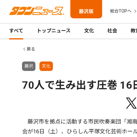
藤沢版
総合TOPへ
すべて
トップニュース
文化
社会
教
戻る
藤沢
文化
70人で生み出す圧巻 1
藤沢市を拠点に活動する市民吹奏楽団「湘南
会が16日（土）、ひらしん平塚文化芸術ホー