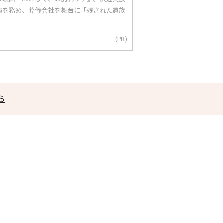
演を務め、葬儀会社を舞台に「残された遺族
(PR)
ら