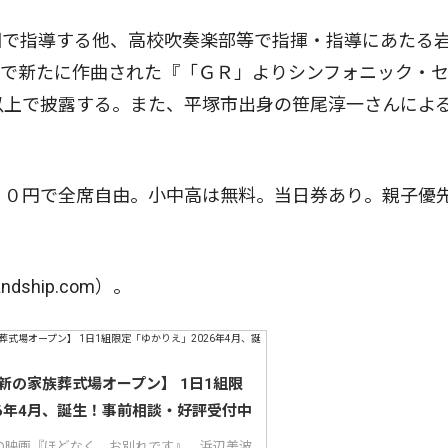
で指導する他、高校吹奏楽部等で指揮・指導にあたる
版で新たに作曲された『「ＧＲ」よりシンフォニック・
以上で披露する。また、平塚市出身の笹尾淳一さんによ
００円で全席自由。小中高は無料。当日券あり。親子優
dship.com）。
新の家族葬式場オープン】 1日1組限
26年4月、誕生！事前相談・好評受付中
の映画『ほどなく、お別れです』。浜辺美波