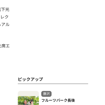
岩下光
セレク
るアル
先席エ
ピックアップ
藤沢
フルーツパーク長後