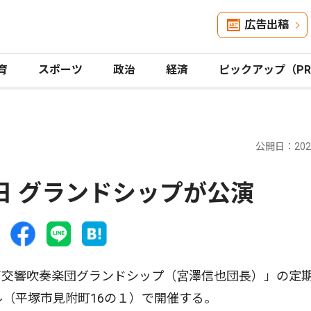
広告出稿
育
スポーツ
政治
経済
ピックアップ（P
公開日：2026
6日 グランドシップが公演
交響吹奏楽団グランドシップ（宮澤信也団長）」の定
ル（平塚市見附町16の１）で開催する。