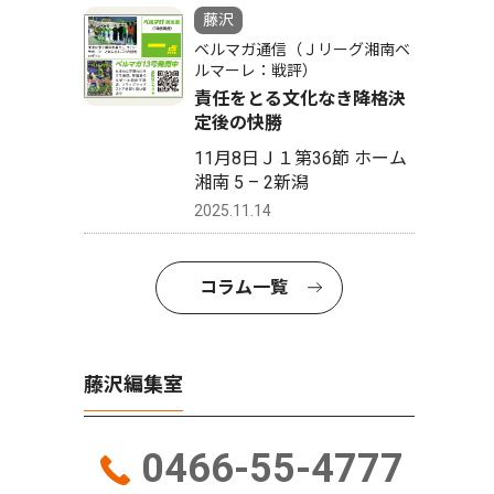
藤沢
ベルマガ通信（Ｊリーグ湘南ベ
ルマーレ：戦評）
責任をとる文化なき降格決
定後の快勝
11月8日Ｊ１第36節 ホーム
湘南 5 – 2新潟
2025.11.14
コラム一覧
藤沢編集室
0466-55-4777