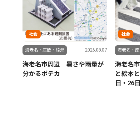
社会
社会
海老名・座間・綾瀬
2026.08.07
海老名・座
海老名市周辺 暑さや雨量が
海老名市
分かるポテカ
と絵本と
日・26