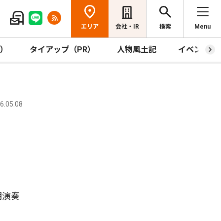
エリア
会社・IR
検索
Menu
R）
タイアップ（PR）
人物風土記
イベント
.05.08
期演奏