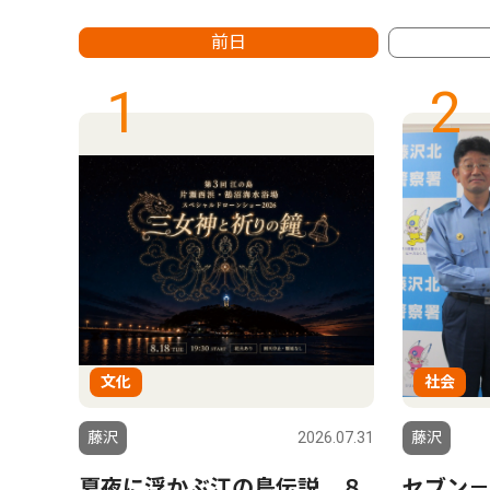
前日
1
2
文化
社会
4.08.23
藤沢
2026.07.31
藤沢
夏夜に浮かぶ江の島伝説 ８
セブン－