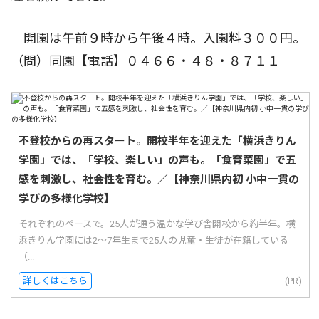
開園は午前９時から午後４時。入園料３００円。
（問）同園【電話】０４６６・４８・８７１１
不登校からの再スタート。開校半年を迎えた「横浜きりん
学園」では、「学校、楽しい」の声も。「食育菜園」で五
感を刺激し、社会性を育む。／【神奈川県内初 小中一貫の
学びの多様化学校】
それぞれのペースで。25人が通う温かな学び舎開校から約半年。横
浜きりん学園には2〜7年生まで25人の児童・生徒が在籍している
（...
詳しくはこちら
(PR)