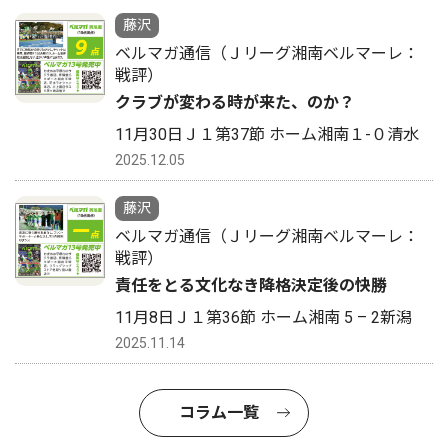
藤沢
ベルマガ通信（Ｊリーグ湘南ベルマーレ：
戦評）
クラブが変わる時が来た、のか？
11月30日Ｊ１第37節 ホーム湘南１-０清水
2025.12.05
藤沢
ベルマガ通信（Ｊリーグ湘南ベルマーレ：
戦評）
責任をとる文化なき降格決定後の快勝
11月8日Ｊ１第36節 ホーム湘南 5 – 2新潟
2025.11.14
コラム一覧