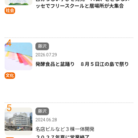
ッセでフリースクールと居場所が大集合
社会
4
藤沢
2026.07.29
発酵食品と盆踊り ８月５日江の島で祭り
文化
5
藤沢
2024.06.28
名店ビルなど３棟一体開発
２０２７年夏に営業終了