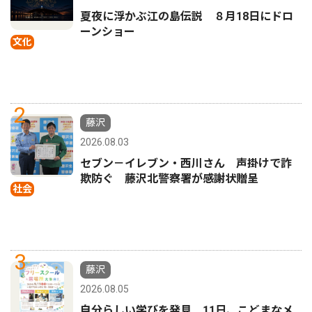
夏夜に浮かぶ江の島伝説 ８月18日にドロ
ーンショー
文化
2
藤沢
2026.08.03
セブン－イレブン・西川さん 声掛けで詐
欺防ぐ 藤沢北警察署が感謝状贈呈
社会
3
藤沢
2026.08.05
自分らしい学びを発見 11日、こどまなメ