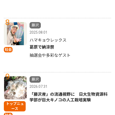
8
藤沢
2025.08.01
ハマキョウレックス
葛原で納涼祭
社会
抽選会や多彩なゲスト
9
藤沢
2026.07.31
「藤沢産」の流通視野に 日大生物資源科
学部が巨大キノコの人工栽培実験
トップニュ
ース