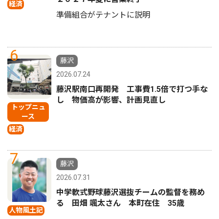
経済
準備組合がテナントに説明
6
藤沢
2026.07.24
藤沢駅南口再開発 工事費1.5倍で打つ手な
し 物価高が影響、計画見直し
トップニュ
ース
経済
7
藤沢
2026.07.31
中学軟式野球藤沢選抜チームの監督を務め
る 田畑 颯太さん 本町在住 35歳
人物風土記