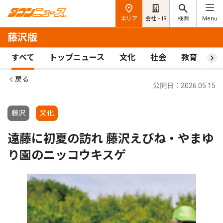
エリア
会社・IR
検索
Menu
藤沢版
すべて
トップニュース
文化
社会
教育
ス
戻る
公開日：2026.05.15
藤沢
文化
遠藤に初夏の訪れ 藤沢えびね・やまゆ
り園のニッコウキスゲ