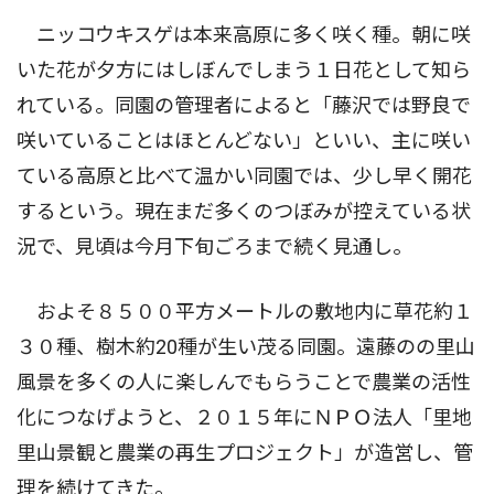
ニッコウキスゲは本来高原に多く咲く種。朝に咲
いた花が夕方にはしぼんでしまう１日花として知ら
れている。同園の管理者によると「藤沢では野良で
咲いていることはほとんどない」といい、主に咲い
ている高原と比べて温かい同園では、少し早く開花
するという。現在まだ多くのつぼみが控えている状
況で、見頃は今月下旬ごろまで続く見通し。
およそ８５００平方メートルの敷地内に草花約１
３０種、樹木約20種が生い茂る同園。遠藤のの里山
風景を多くの人に楽しんでもらうことで農業の活性
化につなげようと、２０１５年にＮＰＯ法人「里地
里山景観と農業の再生プロジェクト」が造営し、管
理を続けてきた。