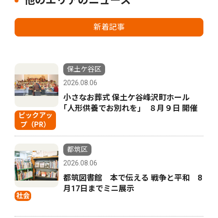
他のエリアのニュース
新着記事
保土ケ谷区
2026.08.06
小さなお葬式 保土ケ谷峰沢町ホール
｢人形供養でお別れを｣ ８月９日 開催
ピックアッ
プ（PR）
都筑区
2026.08.06
都筑図書館 本で伝える 戦争と平和 8
月17日までミニ展示
社会