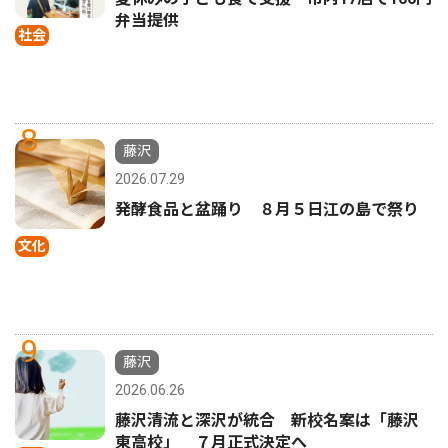
弁当提供
社会
8
藤沢
2026.07.29
発酵食品と盆踊り ８月５日江の島で祭り
文化
9
藤沢
2026.06.26
藤沢清流と深沢が統合 新校名案は「藤沢
東高校」 ７月正式決定へ