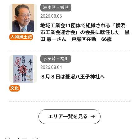
港南区・栄区
2026.08.06
地域工業会11団体で組織される「横浜
市工業会連合会」の会長に就任した 黒
人物風土記
田 憲一さん 戸塚区在勤 66歳
茅ヶ崎・寒川
2026.08.04
８月８日は菱沼八王子神社へ
文化
エリア一覧を見る