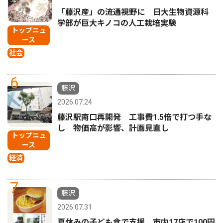
「藤沢産」の流通視野に 日大生物資源科
学部が巨大キノコの人工栽培実験
トップニュ
ース
社会
6
藤沢
2026.07.24
藤沢駅南口再開発 工事費1.5倍で打つ手な
し 物価高が影響、計画見直し
トップニュ
ース
経済
7
藤沢
2026.07.31
夏休みの子ども食で支援 市内17店で100円