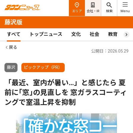
エリア
会社・IR
検索
Menu
藤沢版
すべて
トップニュース
文化
社会
教育
ス
戻る
公開日：2026.05.29
藤沢
ピックアップ（PR）
「最近、室内が暑い…」と感じたら 夏
前に｢窓｣の見直しを 窓ガラスコーティ
ングで室温上昇を抑制