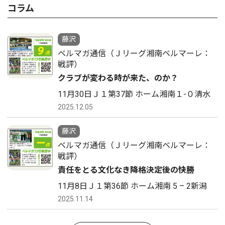
コラム
藤沢
ベルマガ通信（Ｊリーグ湘南ベルマーレ：
戦評）
クラブが変わる時が来た、のか？
11月30日Ｊ１第37節 ホーム湘南１-０清水
2025.12.05
藤沢
ベルマガ通信（Ｊリーグ湘南ベルマーレ：
戦評）
責任をとる文化なき降格決定後の快勝
11月8日Ｊ１第36節 ホーム湘南 5 – 2新潟
2025.11.14