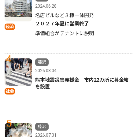
2024.06.28
名店ビルなど３棟一体開発
２０２７年夏に営業終了
経済
準備組合がテナントに説明
4
藤沢
2026.08.04
熊本地震災害義援金 市内22カ所に募金箱
を設置
社会
5
藤沢
2026.07.31