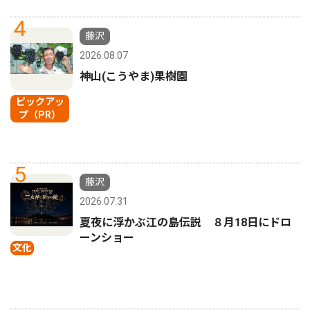
4
藤沢
2026.08.07
神山(こうやま)果樹園
ピックアッ
プ（PR）
5
藤沢
2026.07.31
夏夜に浮かぶ江の島伝説 ８月18日にドロ
ーンショー
文化