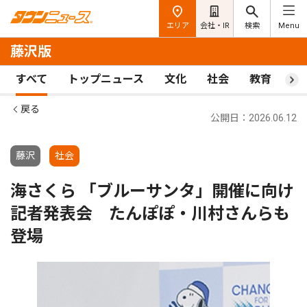
エリア
会社・IR
検索
Menu
藤沢版
すべて
トップニュース
文化
社会
教育
ス
戻る
公開日：2026.06.12
藤沢
社会
海さくら 「ブルーサンタ」開催に向け
記者発表会 たんぽぽ・川村さんらも
登場