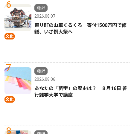
6
藤沢
2026.08.07
東リ町の山車くるくる 寄付1500万円で修
繕、いざ例大祭へ
文化
7
藤沢
2026.08.06
あなたの「苗字」の歴史は？ ８月16日 善
行雑学大学で講座
文化
8
藤沢