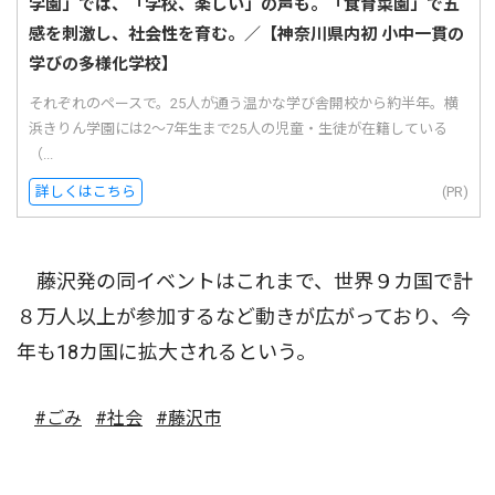
学園」では、「学校、楽しい」の声も。「食育菜園」で五
感を刺激し、社会性を育む。／【神奈川県内初 小中一貫の
学びの多様化学校】
それぞれのペースで。25人が通う温かな学び舎開校から約半年。横
浜きりん学園には2〜7年生まで25人の児童・生徒が在籍している
（...
詳しくはこちら
(PR)
藤沢発の同イベントはこれまで、世界９カ国で計
８万人以上が参加するなど動きが広がっており、今
年も18カ国に拡大されるという。
#ごみ
#社会
#藤沢市