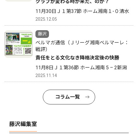
クラブが変わる時が来た、のか？
11月30日Ｊ１第37節 ホーム湘南１-０清水
2025.12.05
藤沢
ベルマガ通信（Ｊリーグ湘南ベルマーレ：
戦評）
責任をとる文化なき降格決定後の快勝
11月8日Ｊ１第36節 ホーム湘南 5 – 2新潟
2025.11.14
コラム一覧
藤沢編集室