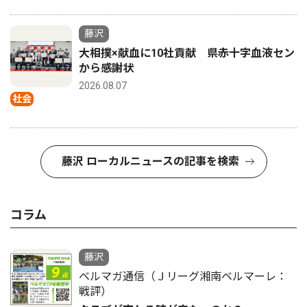
藤沢
大相撲×献血に10社貢献 県赤十字血液セン
から感謝状
2026.08.07
社会
藤沢 ローカルニュースの記事を検索
コラム
藤沢
ベルマガ通信（Ｊリーグ湘南ベルマーレ：
戦評）