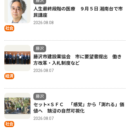
藤沢
人生最終段階の医療 ９月５日 湘南台で市
民講座
2026.08.08
社会
藤沢
藤沢市建設業協会 市に要望書提出 働き
方改革・入札制度など
2026.08.07
経済
藤沢
セット×ＳＦＣ 「感覚」から「測れる」価
値へ 鵠沼の自然可視化
2026.08.07
社会