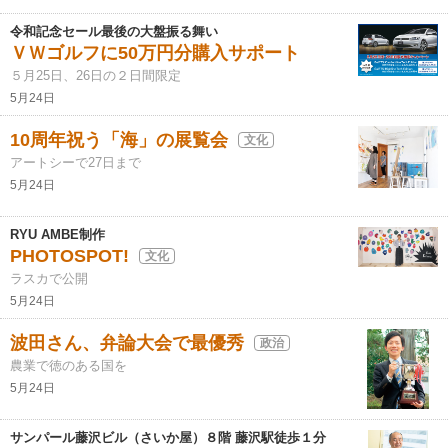
令和記念セール最後の大盤振る舞い
ＶＷゴルフに50万円分購入サポート
５月25日、26日の２日間限定
5月24日
10周年祝う「海」の展覧会
文化
アートシーで27日まで
5月24日
RYU AMBE制作
PHOTOSPOT!
文化
ラスカで公開
5月24日
波田さん、弁論大会で最優秀
政治
農業で徳のある国を
5月24日
サンパール藤沢ビル（さいか屋）８階 藤沢駅徒歩１分