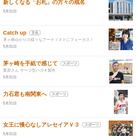
新しくなる「お札」の方々の戒名
5月31日
Catch up
文化
茅ヶ崎ゆかりの様々なアーティストにフォーカス！
5月31日
茅ヶ崎を手紙で感じて
スポーツ
栗原さん サーフ型ハガキ製作
5月31日
力石君も南関東へ
スポーツ
5月31日
女王に慢心なしアレセイアＶ３
スポーツ
5月31日