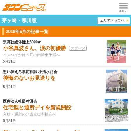
メニュ
茅ヶ崎・寒川版
エリアトップへ
ー
2019年5月の記事一覧
県高校総体陸上3000ｍ
小谷真波さん、涙の初優勝
スポーツ
インハイかけ６月の南関東予選へ
5月31日
想い伝える事前相談 小清水商会
後悔のないお見送りを
5月31日
医療法人社団村田会
住宅型と通所デイを新規開設
入所・通所の介護支援も拡充へ
5月31日