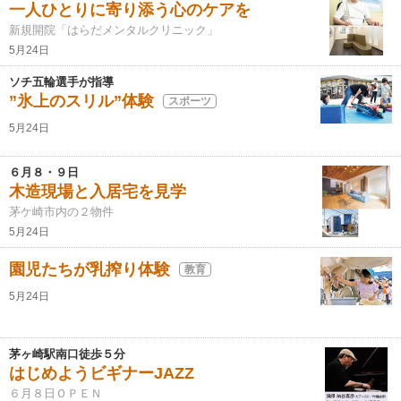
一人ひとりに寄り添う心のケアを
新規開院「はらだメンタルクリニック」
5月24日
ソチ五輪選手が指導
”氷上のスリル”体験
スポーツ
5月24日
６月８・９日
木造現場と入居宅を見学
茅ケ崎市内の２物件
5月24日
園児たちが乳搾り体験
教育
5月24日
茅ヶ崎駅南口徒歩５分
はじめようビギナーJAZZ
６月８日ＯＰＥＮ