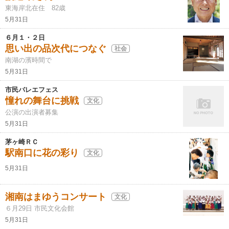
東海岸北在住 82歳
5月31日
６月１・２日
思い出の品次代につなぐ
社会
南湖の濱時間で
5月31日
市民バレエフェス
憧れの舞台に挑戦
文化
公演の出演者募集
5月31日
茅ヶ崎ＲＣ
駅南口に花の彩り
文化
5月31日
湘南はまゆうコンサート
文化
６月29日 市民文化会館
5月31日