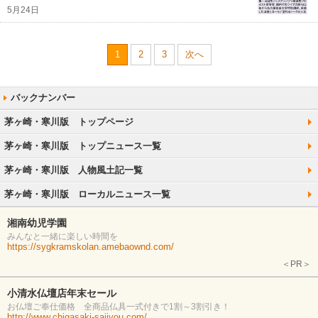
5月24日
1
2
3
次へ
茅ヶ崎・寒川版 トップページ
茅ヶ崎・寒川版 トップニュース一覧
茅ヶ崎・寒川版 人物風土記一覧
茅ヶ崎・寒川版 ローカルニュース一覧
湘南幼児学園
みんなと一緒に楽しい時間を
https://sygkramskolan.amebaownd.com/
＜PR＞
小清水仏壇店年末セール
お仏壇ご奉仕価格 全商品仏具一式付きで1割～3割引き！
http://www.chigasaki-saijyou.com/