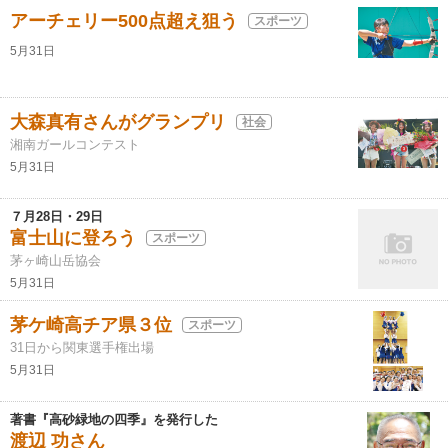
アーチェリー500点超え狙う
スポーツ
5月31日
大森真有さんがグランプリ
社会
湘南ガールコンテスト
5月31日
７月28日・29日
富士山に登ろう
スポーツ
茅ヶ崎山岳協会
5月31日
茅ケ崎高チア県３位
スポーツ
31日から関東選手権出場
5月31日
著書『高砂緑地の四季』を発行した
渡辺 功さん