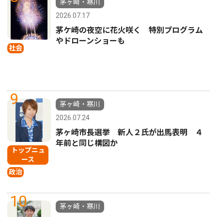
茅ヶ崎・寒川
2026.07.17
茅ケ崎の夜空に花火咲く 特別プログラム
やドローンショーも
社会
9
茅ヶ崎・寒川
2026.07.24
茅ヶ崎市長選挙 新人２氏が出馬表明 ４
年前と同じ構図か
トップニュ
ース
政治
10
茅ヶ崎・寒川