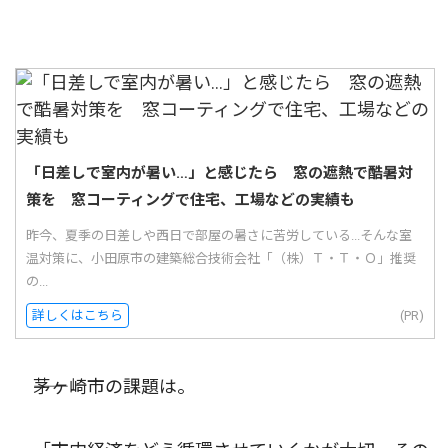
「日差しで室内が暑い…」と感じたら 窓の遮熱で酷暑対
策を 窓コーティングで住宅、工場などの実績も
昨今、夏季の日差しや西日で部屋の暑さに苦労している...そんな室
温対策に、小田原市の建築総合技術会社「（株）Ｔ・Ｔ・Ｏ」推奨
の...
詳しくはこちら
(PR)
――茅ヶ崎市の課題は。