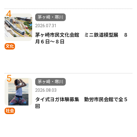
4
茅ヶ崎・寒川
2026.07.31
茅ヶ崎市民文化会館 ミニ鉄道模型展 ８
月６日〜８日
文化
5
茅ヶ崎・寒川
2026.08.03
タイ式ヨガ体験募集 勤労市民会館で全５
回
社会