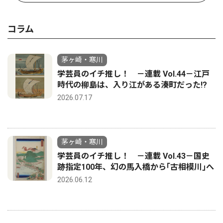
コラム
茅ヶ崎・寒川
学芸員のイチ推し！ －連載 Vol.44－江戸
時代の柳島は、入り江がある湊町だった!?
2026.07.17
茅ヶ崎・寒川
学芸員のイチ推し！ －連載 Vol.43－国史
跡指定100年、幻の馬入橋から｢古相模川｣へ
2026.06.12