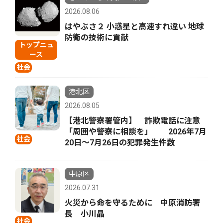
2026.08.06
はやぶさ２ 小惑星と高速すれ違い 地球
防衛の技術に貢献
トップニュ
ース
社会
港北区
2026.08.05
【港北警察署管内】 詐欺電話に注意
「周囲や警察に相談を」 2026年7月
社会
20日〜7月26日の犯罪発生件数
中原区
2026.07.31
火災から命を守るために 中原消防署
長 小川晶
社会