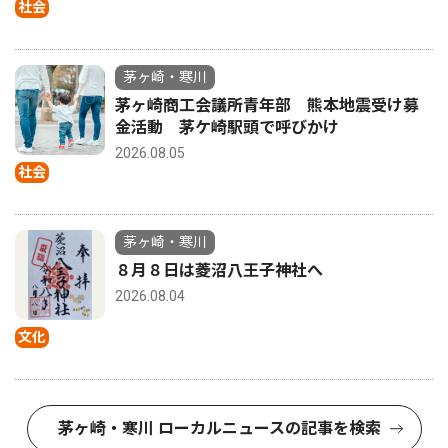
社会
茅ヶ崎・寒川
茅ヶ崎商工会議所青年部 熊本地震受け募
金活動 茅ケ崎駅頭で呼びかけ
2026.08.05
社会
茅ヶ崎・寒川
８月８日は菱沼八王子神社へ
2026.08.04
文化
茅ヶ崎・寒川 ローカルニュースの記事を検索