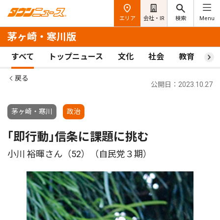
エリア
会社・IR
検索
Menu
茅ヶ崎・寒川版
すべて
トップニュース
文化
社会
教育
ス
戻る
公開日：2023.10.27
茅ヶ崎・寒川
政治
｢即行動｣信条に課題に挑む
小川 裕暉さん（52）（自民党３期）