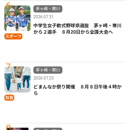
6
茅ヶ崎・寒川
2026.07.31
中学生女子軟式野球県選抜 茅ヶ崎・寒川
から２選手 ８月20日から全国大会へ
スポーツ
7
茅ヶ崎・寒川
2026.07.23
どまんなか祭り開催 ８月８日午後４時か
ら
社会
8