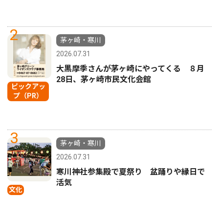
2
茅ヶ崎・寒川
2026.07.31
大黒摩季さんが茅ヶ崎にやってくる ８月
28日、茅ヶ崎市民文化会館
ピックアッ
プ（PR）
3
茅ヶ崎・寒川
2026.07.31
寒川神社参集殿で夏祭り 盆踊りや縁日で
活気
文化