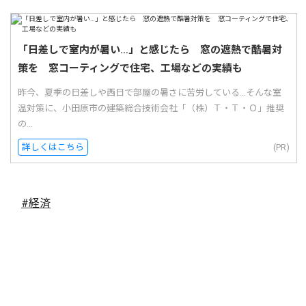
「日差しで室内が暑い…」と感じたら 窓の遮熱で酷暑対
策を 窓コーティングで住宅、工場などの実績も
昨今、夏季の日差しや西日で部屋の暑さに苦労している...そんな室
温対策に、小田原市の建築総合技術会社「（株）Ｔ・Ｔ・Ｏ」推奨
の...
詳しくはこちら
(PR)
#経済