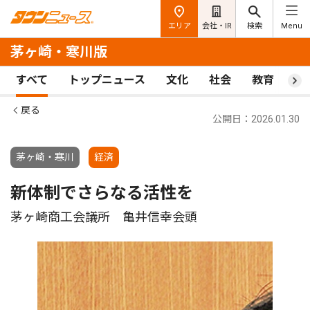
エリア
会社・IR
検索
Menu
茅ヶ崎・寒川版
すべて
トップニュース
文化
社会
教育
ス
戻る
公開日：2026.01.30
茅ヶ崎・寒川
経済
新体制でさらなる活性を
茅ヶ崎商工会議所 亀井信幸会頭