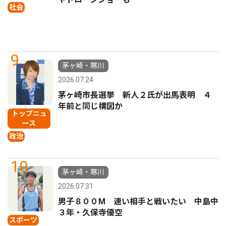
社会
9
茅ヶ崎・寒川
2026.07.24
茅ヶ崎市長選挙 新人２氏が出馬表明 ４
年前と同じ構図か
トップニュ
ース
政治
10
茅ヶ崎・寒川
2026.07.31
男子８００M 速い相手と戦いたい 中島中
３年・久保寺優空
スポーツ