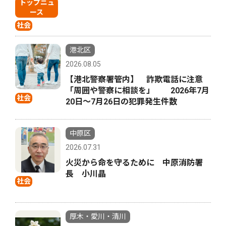
トップニュ
ース
社会
港北区
2026.08.05
【港北警察署管内】 詐欺電話に注意
「周囲や警察に相談を」 2026年7月
社会
20日〜7月26日の犯罪発生件数
中原区
2026.07.31
火災から命を守るために 中原消防署
長 小川晶
社会
厚木・愛川・清川