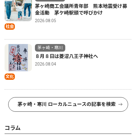
茅ヶ崎商工会議所青年部 熊本地震受け募
金活動 茅ケ崎駅頭で呼びかけ
2026.08.05
社会
茅ヶ崎・寒川
８月８日は菱沼八王子神社へ
2026.08.04
文化
茅ヶ崎・寒川 ローカルニュースの記事を検索
コラム