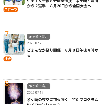
中学生女子軟式野球県選抜 茅ヶ崎・寒川
から２選手 ８月20日から全国大会へ
スポーツ
7
茅ヶ崎・寒川
2026.07.23
どまんなか祭り開催 ８月８日午後４時か
ら
社会
8
茅ヶ崎・寒川
2026.07.17
茅ケ崎の夜空に花火咲く 特別プログラム
やドローンショーも