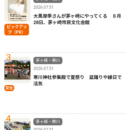
2026.07.31
大黒摩季さんが茅ヶ崎にやってくる ８月
28日、茅ヶ崎市民文化会館
ピックアッ
プ（PR）
3
茅ヶ崎・寒川
2026.07.31
寒川神社参集殿で夏祭り 盆踊りや縁日で
活気
文化
4
茅ヶ崎・寒川
2026.07.31