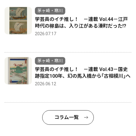
茅ヶ崎・寒川
学芸員のイチ推し！ －連載 Vol.44－江戸
時代の柳島は、入り江がある湊町だった!?
2026.07.17
茅ヶ崎・寒川
学芸員のイチ推し！ －連載 Vol.43－国史
跡指定100年、幻の馬入橋から｢古相模川｣へ
2026.06.12
コラム一覧