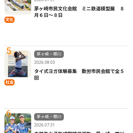
茅ヶ崎市民文化会館 ミニ鉄道模型展 ８
月６日〜８日
文化
5
茅ヶ崎・寒川
2026.08.03
タイ式ヨガ体験募集 勤労市民会館で全５
回
社会
6
茅ヶ崎・寒川
2026.07.31