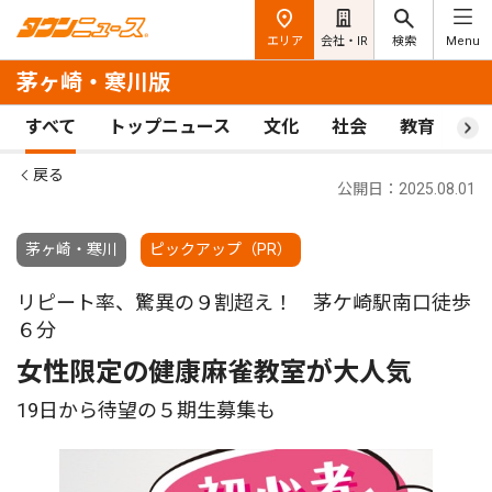
エリア
会社・IR
検索
Menu
茅ヶ崎・寒川版
すべて
トップニュース
文化
社会
教育
ス
戻る
公開日：2025.08.01
茅ヶ崎・寒川
ピックアップ（PR）
リピート率、驚異の９割超え！ 茅ケ崎駅南口徒歩
６分
女性限定の健康麻雀教室が大人気
19日から待望の５期生募集も