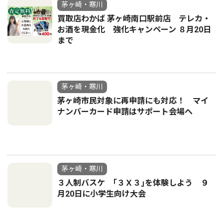
茅ヶ崎・寒川
買取店わかば 茅ヶ崎南口駅前店 テレカ・
お酒を現金化 強化キャンペーン ８月20日
まで
茅ヶ崎・寒川
茅ヶ崎市民対象に再申請にも対応！ マイ
ナンバーカード申請はサポート会場へ
茅ヶ崎・寒川
３人制バスケ ｢３Ｘ３｣を体験しよう ９
月20日に小学生向け大会