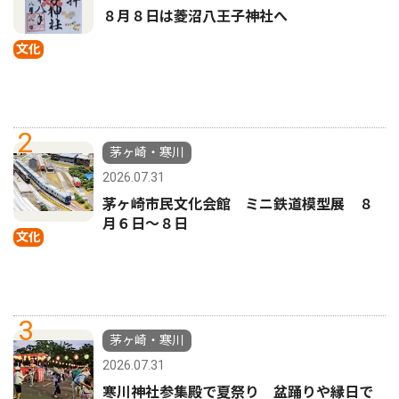
８月８日は菱沼八王子神社へ
文化
2
茅ヶ崎・寒川
2026.07.31
茅ヶ崎市民文化会館 ミニ鉄道模型展 ８
月６日〜８日
文化
3
茅ヶ崎・寒川
2026.07.31
寒川神社参集殿で夏祭り 盆踊りや縁日で