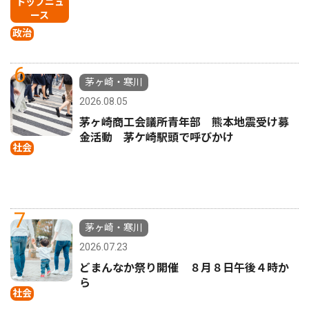
トップニュ
ース
政治
6
茅ヶ崎・寒川
2026.08.05
茅ヶ崎商工会議所青年部 熊本地震受け募
金活動 茅ケ崎駅頭で呼びかけ
社会
7
茅ヶ崎・寒川
2026.07.23
どまんなか祭り開催 ８月８日午後４時か
ら
社会