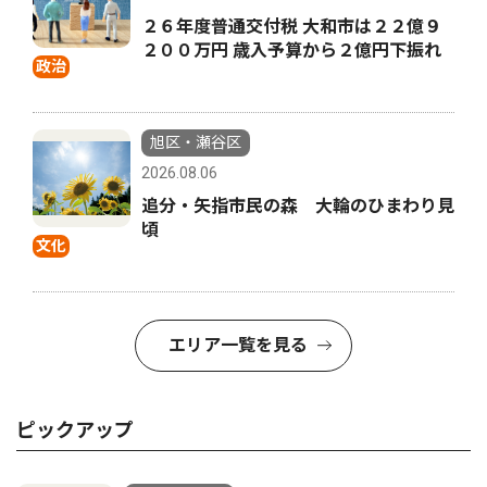
２６年度普通交付税 大和市は２２億９
２００万円 歳入予算から２億円下振れ
政治
旭区・瀬谷区
2026.08.06
追分・矢指市民の森 大輪のひまわり見
頃
文化
エリア一覧を見る
ピックアップ