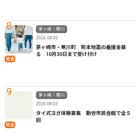
8
茅ヶ崎・寒川
2026.08.05
茅ヶ崎市・寒川町 熊本地震の義援金募
る 10月30日まで受け付け
社会
9
茅ヶ崎・寒川
2026.08.03
タイ式ヨガ体験募集 勤労市民会館で全５
回
社会