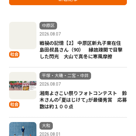
中原区
2026.08.07
戦禍の記憶【2】 中原区新丸子東在住
島田叔昌さん（90） 縁故疎開で目撃
社会
した閃光 大山で真冬に寒風摩擦
平塚・大磯・二宮・中井
2026.08.07
湘南よさこい祭りフォトコンテスト 鈴
木さんの｢夏はじけて｣が最優秀賞 応募
社会
数は約１００点
大和
2026.08.01