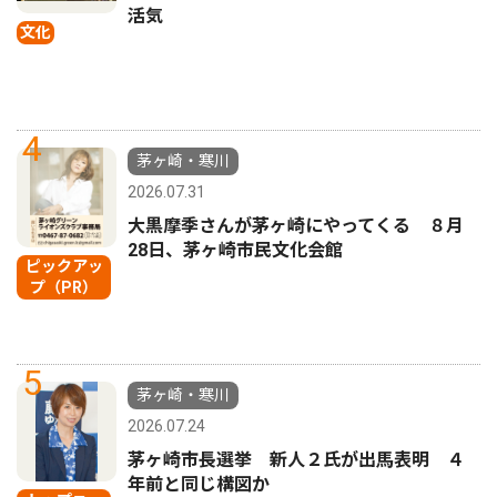
活気
文化
4
茅ヶ崎・寒川
2026.07.31
大黒摩季さんが茅ヶ崎にやってくる ８月
28日、茅ヶ崎市民文化会館
ピックアッ
プ（PR）
5
茅ヶ崎・寒川
2026.07.24
茅ヶ崎市長選挙 新人２氏が出馬表明 ４
年前と同じ構図か