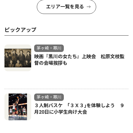
エリア一覧を見る
ピックアップ
茅ヶ崎・寒川
映画『黒川の女たち』上映会 松原文枝監
督の会場挨拶も
茅ヶ崎・寒川
３人制バスケ ｢３Ｘ３｣を体験しよう ９
月20日に小学生向け大会