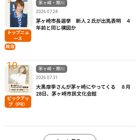
茅ヶ崎・寒川
2026.07.24
茅ヶ崎市長選挙 新人２氏が出馬表明 ４
年前と同じ構図か
トップニュ
ース
政治
10
茅ヶ崎・寒川
2026.07.31
大黒摩季さんが茅ヶ崎にやってくる ８月
28日、茅ヶ崎市民文化会館
ピックアッ
プ（PR）