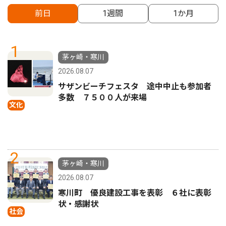
前日
1週間
1か月
1
茅ヶ崎・寒川
2026.08.07
サザンビーチフェスタ 途中中止も参加者
多数 ７５００人が来場
文化
2
茅ヶ崎・寒川
2026.08.07
寒川町 優良建設工事を表彰 ６社に表彰
状・感謝状
社会