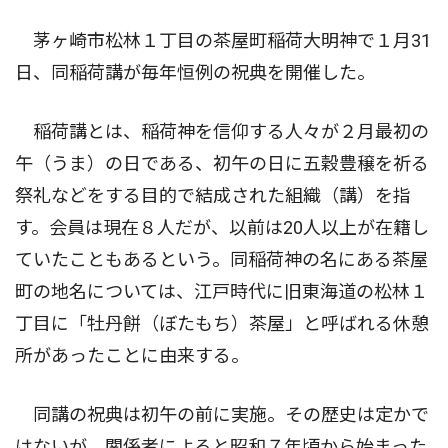
茅ヶ崎市松林１丁目の茶屋町稲荷大明神で１月31
日、同稲荷講が毎年恒例の祝典を開催した。
稲荷講とは、稲荷神を信仰する人々が２月最初の
午（うま）の日である、初午の日に五穀豊穣を祈る
祭礼などをする目的で結成された組織（講）を指
す。会員は現在８人だが、以前は20人以上が在籍し
ていたこともあるという。同稲荷神の名にある茶屋
町の地名については、江戸時代に旧東海道の松林１
丁目に「牡丹餅（ぼたもち）茶屋」と呼ばれる休憩
所があったことに由来する。
同講の祝典は初午の前に実施。その歴史は定かで
はないが、関係者によると昭和７年頃から始まった