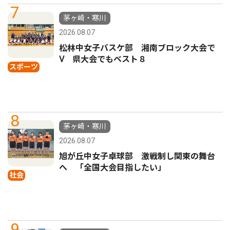
7
茅ヶ崎・寒川
2026.08.07
松林中女子バスケ部 湘南ブロック大会で
Ⅴ 県大会でもベスト８
スポーツ
8
茅ヶ崎・寒川
2026.08.07
旭が丘中女子卓球部 激戦制し関東の舞台
へ 「全国大会目指したい」
社会
9