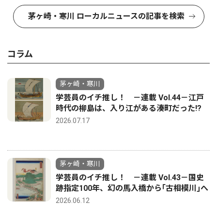
茅ヶ崎・寒川 ローカルニュースの記事を検索
コラム
茅ヶ崎・寒川
学芸員のイチ推し！ －連載 Vol.44－江戸
時代の柳島は、入り江がある湊町だった!?
2026.07.17
茅ヶ崎・寒川
学芸員のイチ推し！ －連載 Vol.43－国史
跡指定100年、幻の馬入橋から｢古相模川｣へ
2026.06.12