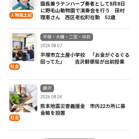
園長兼ラテンハープ奏者として8月8日
に野毛山動物園で演奏会を行う 田村
人物風土記
理恵さん 西区老松町在勤 52歳
平塚・大磯・二宮・中井
2026.08.07
平塚市立土屋小学校 「お金がぐるぐる
回ってた」 吉沢郵便局が出前授業
社会
藤沢
2026.08.04
熊本地震災害義援金 市内22カ所に募
金箱を設置
社会