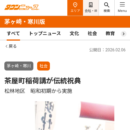
エリア
会社・IR
検索
Menu
茅ヶ崎・寒川版
すべて
トップニュース
文化
社会
教育
ス
戻る
公開日：2026.02.06
茅ヶ崎・寒川
社会
茶屋町稲荷講が伝統祝典
松林地区 昭和初期から実施