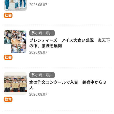
2026.08.07
社会
茅ヶ崎・寒川
プレンティーズ アイス大食い盛況 炎天下
の中、激戦を展開
2026.08.07
社会
茅ヶ崎・寒川
水の作文コンクールで入賞 鶴嶺中から３
人
2026.08.07
教育