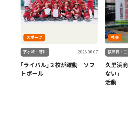
スポーツ
社会
茅ヶ崎・寒川
2026.08.07
横須賀・三
｢ライバル｣２校が躍動 ソフ
久里浜商
トボール
ない」 
活動