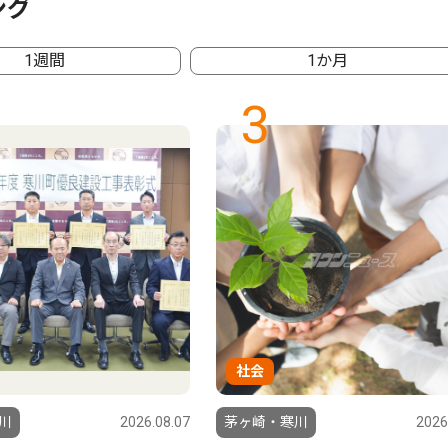
ング
1週間
1か月
3
社会
川
2026.08.07
茅ヶ崎・寒川
2026