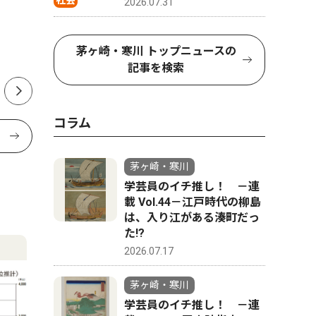
社会
2026.07.31
８月８日は菱沼八王子神社へ
茅ヶ崎市
道模型展
茅ヶ崎・寒川 トップニュースの
記事を検索
コラム
茅ヶ崎・寒川
学芸員のイチ推し！ －連
載 Vol.44－江戸時代の柳島
は、入り江がある湊町だっ
た!?
2026.07.17
茅ヶ崎・寒川
学芸員のイチ推し！ －連