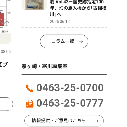
載 Vol.43－国史跡指定100
年、幻の馬入橋から｢古相模
川｣へ
2026.06.12
コラム一覧
.08.06
区プ
茅ヶ崎・寒川編集室
0463-25-0700
0463-25-0777
情報提供・ご意見はこちら