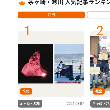
茅ヶ崎・寒川 人気記事ランキ
前日
1
2
文化
社会
6.07.24
茅ヶ崎・寒川
2026.08.07
茅ヶ崎・寒