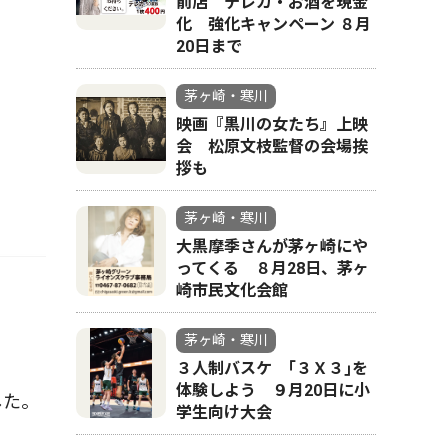
前店 テレカ・お酒を現金
化 強化キャンペーン ８月
20日まで
茅ヶ崎・寒川
映画『黒川の女たち』上映
会 松原文枝監督の会場挨
拶も
茅ヶ崎・寒川
大黒摩季さんが茅ヶ崎にや
ってくる ８月28日、茅ヶ
崎市民文化会館
茅ヶ崎・寒川
３人制バスケ ｢３Ｘ３｣を
体験しよう ９月20日に小
した。
学生向け大会