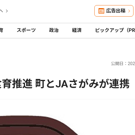
広告出稿
へ
育
スポーツ
政治
経済
ピックアップ（P
公開日：2026
食育推進 町とJAさがみが連携