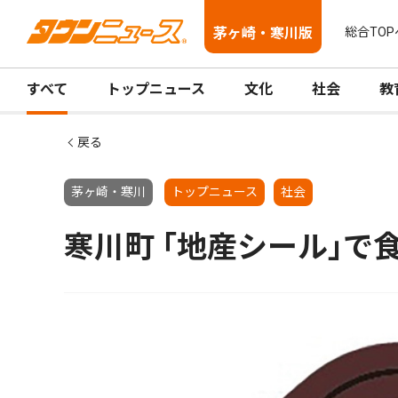
茅ヶ崎・寒川版
総合TOP
すべて
トップニュース
文化
社会
教
戻る
茅ヶ崎・寒川
トップニュース
社会
寒川町 ｢地産シール｣で