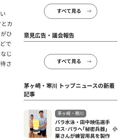
すべて見る
い
クとカ
とがひ
意見広告・議会報告
などで
でなじ
すべて見る
期待さ
茅ヶ崎・寒川 トップニュースの新着
記事
茅ヶ崎・寒川
パラ水泳・田中映伍選手
ロス･パラへ｢秘密兵器｣ 小
栗さんが練習用具を製作