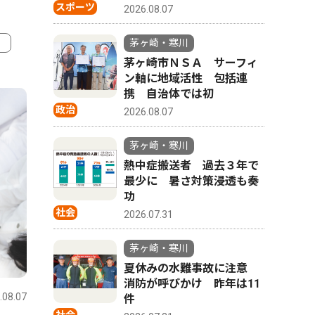
スポーツ
2026.08.07
茅ヶ崎・寒川
茅ヶ崎市ＮＳＡ サーフィ
4
5
ン軸に地域活性 包括連
携 自治体では初
政治
2026.08.07
茅ヶ崎・寒川
熱中症搬送者 過去３年で
最少に 暑さ対策浸透も奏
功
社会
2026.07.31
茅ヶ崎・寒川
文化
文化
夏休みの水難事故に注意
消防が呼びかけ 昨年は11
.08.07
茅ヶ崎・寒川
2026.08.04
茅ヶ崎・寒
件