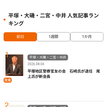
平塚・大磯・二宮・中井 人気記事ラン
キング
前日
1週間
1か月
1
平塚・大磯・二宮・中井
2026.08.04
平塚地区警察官友の会 石崎氏が退任 尾
上氏が新会長
社会
2