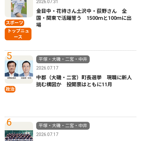
2026.07.31
金目中・花待さん土沢中・荻野さん 全
国・関東で活躍誓う 1500ｍと100ｍに出
スポーツ
場
トップニュ
ース
5
平塚・大磯・二宮・中井
2026.07.17
中郡（大磯・二宮）町長選挙 現職に新人
挑む構図か 投開票はともに11月
政治
6
平塚・大磯・二宮・中井
2026.07.17