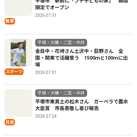
平塚市 駅前に「プチ子どもの家」 期間
限定でオープン
2026.07.31
教育
平塚・大磯・二宮・中井
金目中・花待さん土沢中・荻野さん 全
国・関東で活躍誓う 1500ｍと100ｍに出
場
スポーツ
2026.07.31
平塚・大磯・二宮・中井
平塚市東真土の松木さん ガーベラで農水
大臣賞 市長表敬し喜び報告
2026.07.24
社会