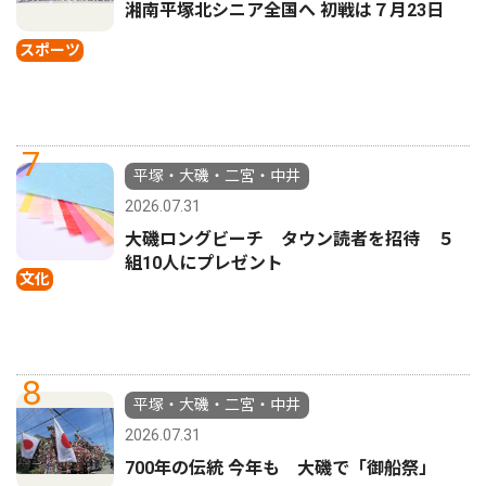
湘南平塚北シニア全国へ 初戦は７月23日
スポーツ
7
平塚・大磯・二宮・中井
2026.07.31
大磯ロングビーチ タウン読者を招待 ５
組10人にプレゼント
文化
8
平塚・大磯・二宮・中井
2026.07.31
700年の伝統 今年も 大磯で「御船祭」