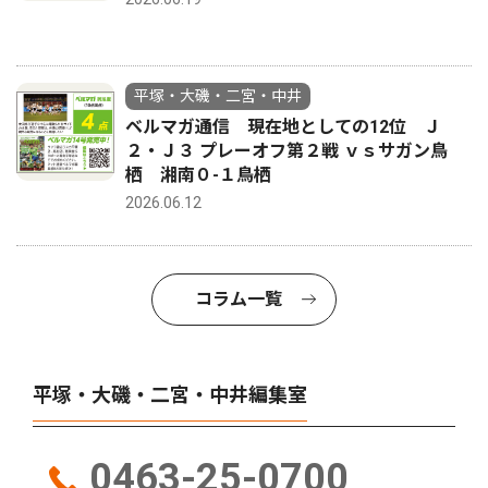
平塚・大磯・二宮・中井
ベルマガ通信 現在地としての12位 Ｊ
２・Ｊ３ プレーオフ第２戦 ｖｓサガン鳥
栖 湘南０-１鳥栖
2026.06.12
コラム一覧
平塚・大磯・二宮・中井編集室
0463-25-0700