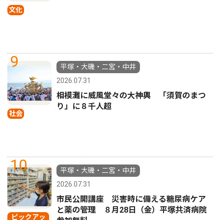
文化
9
平塚・大磯・二宮・中井
2026.07.31
相模灘に威風堂々の大神輿 「須賀のまつ
り」に８千人超
社会
10
平塚・大磯・二宮・中井
2026.07.31
市民公開講座 災害時に備える糖尿病ケア
と薬の管理 ８月28日（金）平塚共済病院
ピックアッ