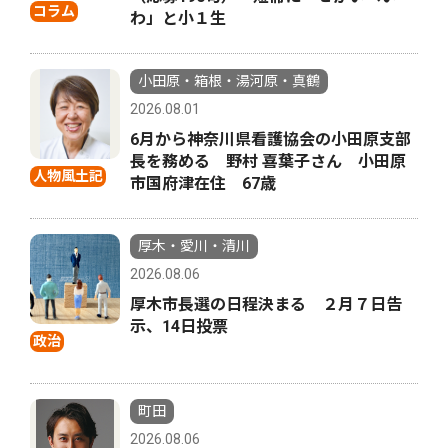
コラム
わ」と小１生
小田原・箱根・湯河原・真鶴
2026.08.01
6月から神奈川県看護協会の小田原支部
長を務める 野村 喜葉子さん 小田原
人物風土記
市国府津在住 67歳
厚木・愛川・清川
2026.08.06
厚木市長選の日程決まる ２月７日告
示、14日投票
政治
町田
2026.08.06