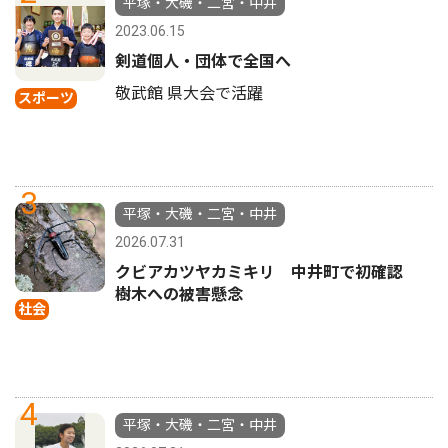
平塚・大磯・二宮・中井
2023.06.15
剣道個人・団体で全国へ
敬武館 県大会で活躍
スポーツ
3
平塚・大磯・二宮・中井
2026.07.31
クビアカツヤカミキリ 中井町で初確認
樹木への被害懸念
社会
4
平塚・大磯・二宮・中井