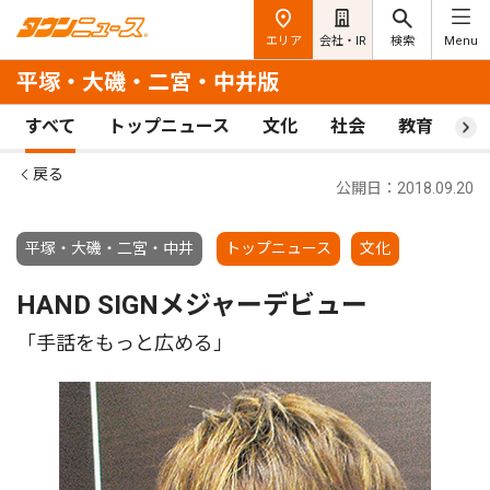
エリア
会社・IR
検索
Menu
平塚・大磯・二宮・中井版
すべて
トップニュース
文化
社会
教育
ス
戻る
公開日：2018.09.20
平塚・大磯・二宮・中井
トップニュース
文化
HAND SIGNメジャーデビュー
「手話をもっと広める」