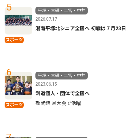
5
平塚・大磯・二宮・中井
2026.07.17
湘南平塚北シニア全国へ 初戦は７月23日
スポーツ
6
平塚・大磯・二宮・中井
2023.06.15
剣道個人・団体で全国へ
敬武館 県大会で活躍
スポーツ
7