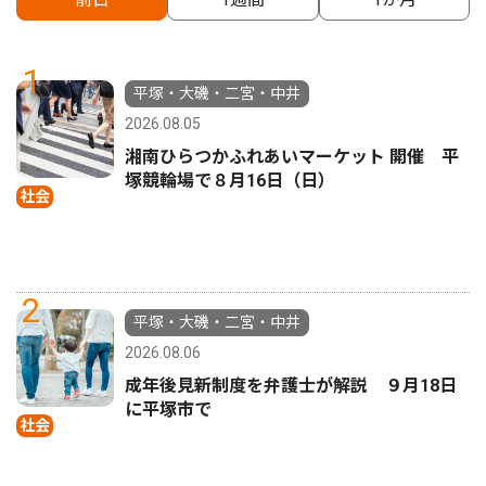
1
平塚・大磯・二宮・中井
2026.08.05
湘南ひらつかふれあいマーケット 開催 平
塚競輪場で８月16日（日）
社会
2
平塚・大磯・二宮・中井
2026.08.06
成年後見新制度を弁護士が解説 ９月18日
に平塚市で
社会