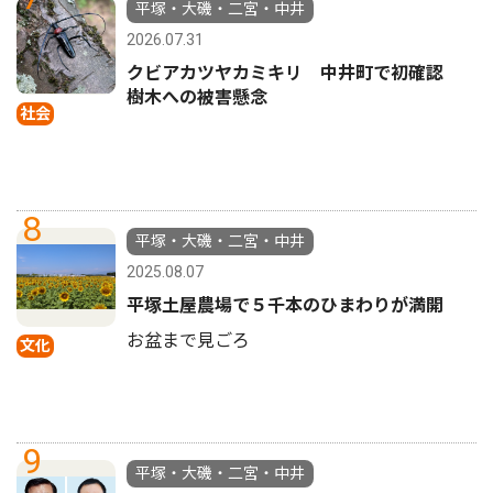
平塚・大磯・二宮・中井
2026.07.31
クビアカツヤカミキリ 中井町で初確認
樹木への被害懸念
社会
8
平塚・大磯・二宮・中井
2025.08.07
平塚土屋農場で５千本のひまわりが満開
お盆まで見ごろ
文化
9
平塚・大磯・二宮・中井