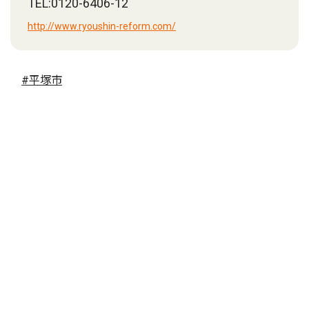
TEL:0120-6406-12
http://www.ryoushin-reform.com/
#平塚市