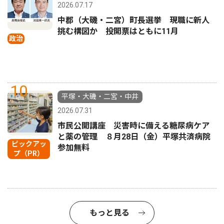
2026.07.17
中郡（大磯・二宮）町長選挙 現職に新人
挑む構図か 投開票はともに11月
政治
10
平塚・大磯・二宮・中井
2026.07.31
市民公開講座 災害時に備える糖尿病ケア
と薬の管理 ８月28日（金）平塚共済病院
ピックアッ
参加無料
プ（PR）
もっと見る