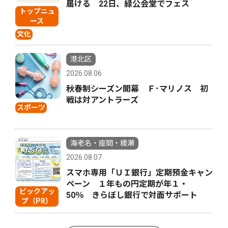
届ける 22日、緑公会堂でフェス
トップニュ
ース
文化
港北区
2026.08.06
秋春制シーズン開幕 Ｆ･マリノス 初
戦は対アントラーズ
スポーツ
海老名・座間・綾瀬
2026.08.07
スマホ専用「ＵＩ銀行」定期預金キャン
ペーン １年もの円定期が年１・
ピックアッ
50％ きらぼし銀行で対面サポート
プ（PR）