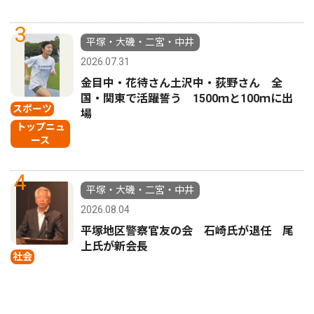
3
平塚・大磯・二宮・中井
2026.07.31
金目中・花待さん土沢中・荻野さん 全
国・関東で活躍誓う 1500ｍと100ｍに出
スポーツ
場
トップニュ
ース
4
平塚・大磯・二宮・中井
2026.08.04
平塚地区警察官友の会 石崎氏が退任 尾
上氏が新会長
社会