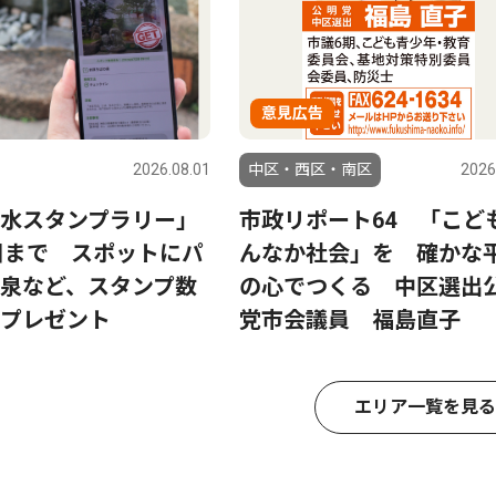
意見広告
2026.08.01
中区・西区・南区
2026
水スタンプラリー」
市政リポート64 「こど
0日まで スポットにパ
んなか社会」を 確かな
泉など、スタンプ数
の心でつくる 中区選出
プレゼント
党市会議員 福島直子
エリア一覧を見る