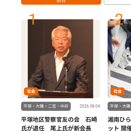
前日
1
2
社会
社会
6.07.31
平塚・大磯・二宮・中井
2026.08.04
平塚・大磯
ン読
平塚地区警察官友の会 石崎
湘南ひら
プレゼ
氏が退任 尾上氏が新会長
ット 開