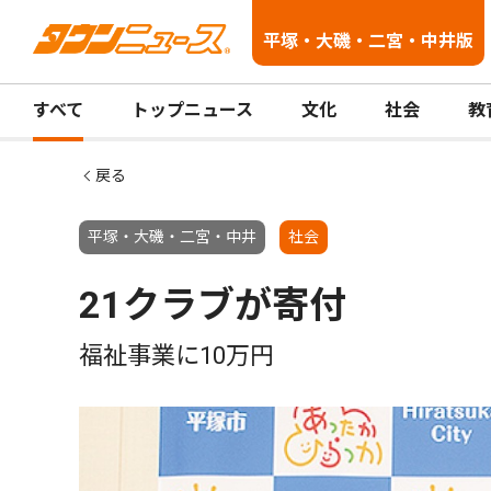
平塚・大磯・二宮・中井版
すべて
トップニュース
文化
社会
教
戻る
平塚・大磯・二宮・中井
社会
21クラブが寄付
福祉事業に10万円