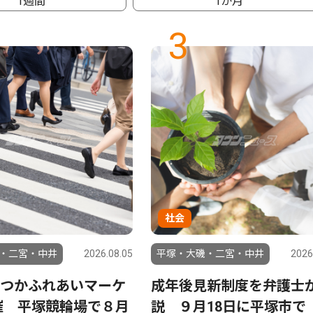
1週間
1か月
3
社会
・二宮・中井
2026.08.05
平塚・大磯・二宮・中井
2026
つかふれあいマーケ
成年後見新制度を弁護士
催 平塚競輪場で８月
説 ９月18日に平塚市で