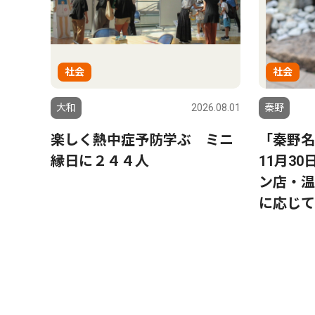
社会
社会
大和
2026.08.01
秦野
楽しく熱中症予防学ぶ ミニ
「秦野名
縁日に２４４人
11月3
ン店・温
に応じて