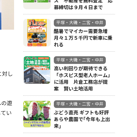
ス 不動産を無料査定 応
募締切は９月４日まで
平塚・大磯・二宮・中井
酷暑でマイカー需要急増
月々１万５千円で新車に乗
れる
平塚・大磯・二宮・中井
高い利回りが期待できる
に対し
「ホスピス型老人ホーム」
に活用 片倉工務店が提
案 賢い土地活用
への遊
平塚・大磯・二宮・中井
ぶどう直売 ギフトも好評
してい
あらや農園で｢今年も上出
来｣