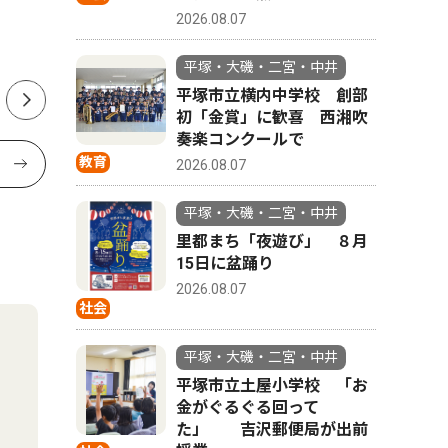
う 1500ｍと100ｍに出場
投開票は
2026.08.07
平塚・大磯・二宮・中井
平塚市立横内中学校 創部
初「金賞」に歓喜 西湘吹
奏楽コンクールで
教育
2026.08.07
平塚・大磯・二宮・中井
里都まち「夜遊び」 ８月
15日に盆踊り
2026.08.07
社会
平塚・大磯・二宮・中井
平塚市立土屋小学校 「お
金がぐるぐる回って
た」 吉沢郵便局が出前