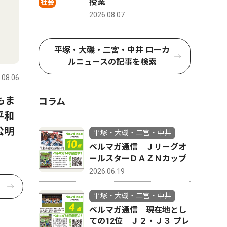
授業
社会
2026.08.07
平塚・大磯・二宮・中井 ローカ
ルニュースの記事を検索
.08.06
もま
コラム
平和
公明
平塚・大磯・二宮・中井
ベルマガ通信 Ｊリーグオ
ールスターＤＡＺＮカップ
2026.06.19
平塚・大磯・二宮・中井
ベルマガ通信 現在地とし
ての12位 Ｊ２・Ｊ３ プレ