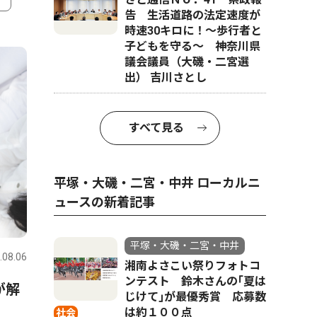
告 生活道路の法定速度が
時速30キロに！〜歩行者と
4
5
子どもを守る〜 神奈川県
議会議員（大磯・二宮選
出） 吉川さとし
すべて見る
平塚・大磯・二宮・中井 ローカルニ
ュースの新着記事
スポーツ
トップニュース
政治
平塚・大磯・二宮・中井
.08.06
平塚・大磯・二宮・中井
2026.07.31
平塚・大磯
湘南よさこい祭りフォトコ
ンテスト 鈴木さんの｢夏は
が解
金目中・花待さん土沢中・荻
中郡（大
じけて｣が最優秀賞 応募数
野さん 全国・関東で活躍誓
挙 現職
は約１００点
社会