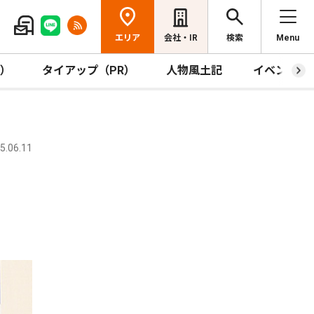
エリア
会社・IR
検索
Menu
R）
タイアップ（PR）
人物風土記
イベント
.06.11