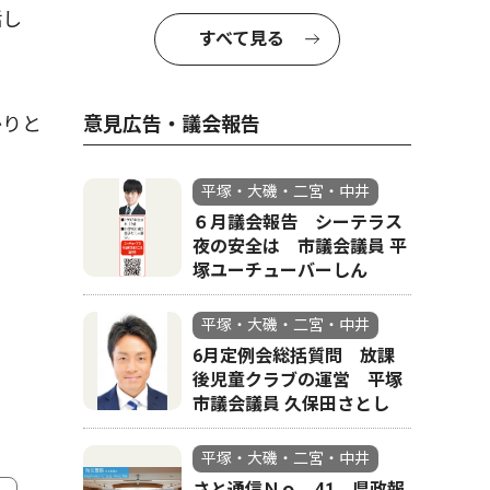
話し
すべて見る
意見広告・議会報告
かりと
平塚・大磯・二宮・中井
６月議会報告 シーテラス
夜の安全は 市議会議員 平
塚ユーチューバーしん
平塚・大磯・二宮・中井
6月定例会総括質問 放課
後児童クラブの運営 平塚
市議会議員 久保田さとし
平塚・大磯・二宮・中井
さと通信Ｎｏ．41 県政報