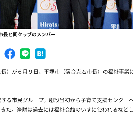
市長と同クラブのメンバー
会長）が６月９日、平塚市（落合克宏市長）の福祉事業
成する市民グループ。創設当初から子育て支援センター
てきた。浄財は過去には福祉会館のいすに使われるなど