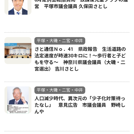
営 平塚市議会議員 久保田さとし
平塚・大磯・二宮・中井
さと通信Ｎｏ．41 県政報告 生活道路の
法定速度が時速30キロに！〜歩行者と子ど
もを守る〜 神奈川県議会議員（大磯・二
宮選出） 吉川さとし
平塚・大磯・二宮・中井
人口減少時代、異次元の「少子化対策待っ
たなし」 意見広告 市議会議員 野崎し
んや