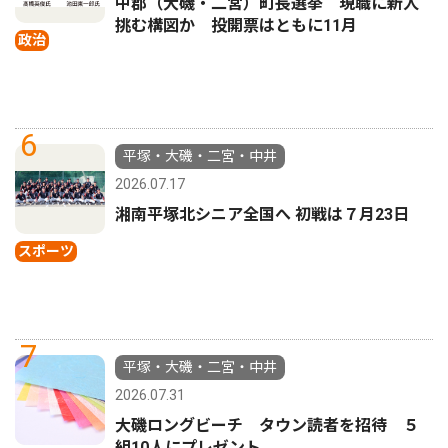
中郡（大磯・二宮）町長選挙 現職に新人
挑む構図か 投開票はともに11月
政治
6
平塚・大磯・二宮・中井
2026.07.17
湘南平塚北シニア全国へ 初戦は７月23日
スポーツ
7
平塚・大磯・二宮・中井
2026.07.31
大磯ロングビーチ タウン読者を招待 ５
組10人にプレゼント