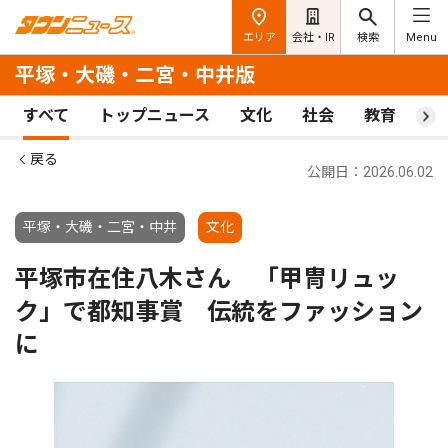
エリア
会社・IR
検索
Menu
平塚・大磯・二宮・中井版
すべて
トップニュース
文化
社会
教育
ス
戻る
公開日：2026.06.02
平塚・大磯・二宮・中井
文化
平塚市在住八木さん 「甲冑リュッ
ク」で都知事賞 伝統をファッション
に