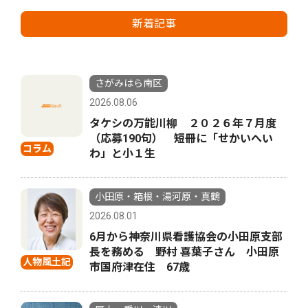
新着記事
さがみはら南区
2026.08.06
タケシの万能川柳 ２０２６年７月度
（応募190句） 短冊に「せかいへい
コラム
わ」と小１生
小田原・箱根・湯河原・真鶴
2026.08.01
6月から神奈川県看護協会の小田原支部
長を務める 野村 喜葉子さん 小田原
人物風土記
市国府津在住 67歳