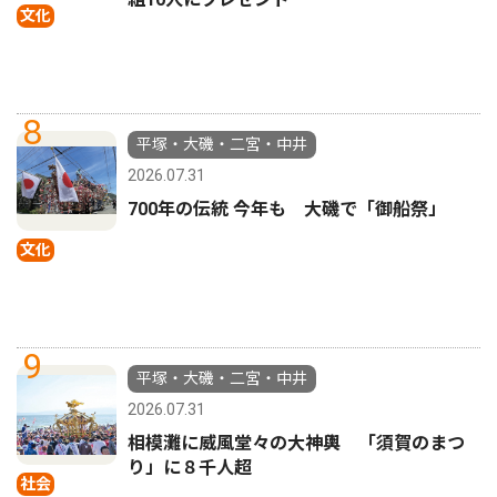
文化
8
平塚・大磯・二宮・中井
2026.07.31
700年の伝統 今年も 大磯で「御船祭」
文化
9
平塚・大磯・二宮・中井
2026.07.31
相模灘に威風堂々の大神輿 「須賀のまつ
り」に８千人超
社会