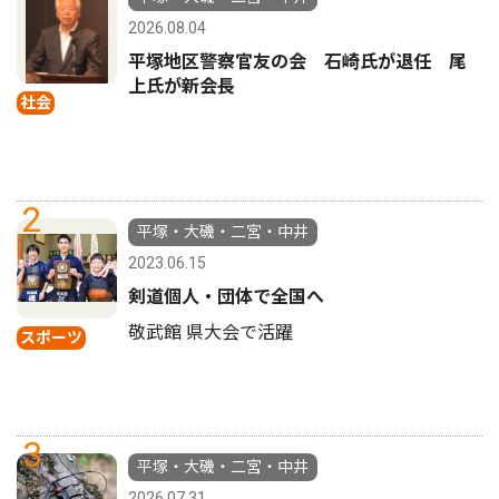
2026.08.04
平塚地区警察官友の会 石崎氏が退任 尾
上氏が新会長
社会
2
平塚・大磯・二宮・中井
2023.06.15
剣道個人・団体で全国へ
敬武館 県大会で活躍
スポーツ
3
平塚・大磯・二宮・中井
2026.07.31