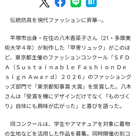
伝統防具を現代ファッションに昇華--。
平塚市出身・在住の八木香菜子さん（21・多摩美
術大学４年）が制作した「甲冑リュック」がこのほ
ど、東京都主催のファッションコンクール「ＳＦＤ
Ａ（Ｓｕｓｔａｉｎａｂｌｅ Ｆａｓｈｉｏｎ Ｄｅ
ｓｉｇｎ Ａｗａｒｄ）２０２６」のファッショング
ッズ部門で「東京都知事賞 大賞」を受賞した。八木
さんは「受賞を機にデザインだけでなく『ものづく
り』自体にも興味が広がった」と喜びを語った。
同コンクールは、学生やアマチュアを対象に着物
の生地などを活用した作品を募集。同時開催の別コ