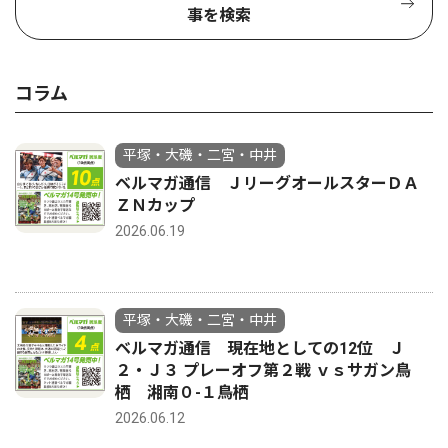
事を検索
コラム
平塚・大磯・二宮・中井
ベルマガ通信 ＪリーグオールスターＤＡ
ＺＮカップ
2026.06.19
平塚・大磯・二宮・中井
ベルマガ通信 現在地としての12位 Ｊ
２・Ｊ３ プレーオフ第２戦 ｖｓサガン鳥
栖 湘南０-１鳥栖
2026.06.12