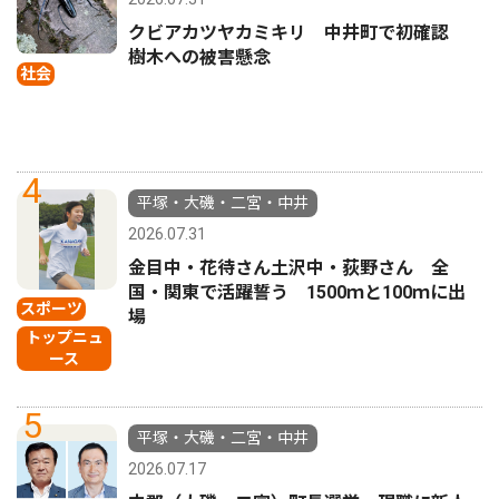
クビアカツヤカミキリ 中井町で初確認
樹木への被害懸念
社会
4
平塚・大磯・二宮・中井
2026.07.31
金目中・花待さん土沢中・荻野さん 全
国・関東で活躍誓う 1500ｍと100ｍに出
スポーツ
場
トップニュ
ース
5
平塚・大磯・二宮・中井
2026.07.17